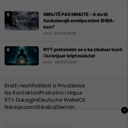
MINUTË PAS MINUTE - A do të
funksionojë armëpushimi SHBA-
Iran?
Azia
02/04/2026
NYT pretendon se e ka zbuluar kush
i ka krijuar kriptovalutat
Botë
08/04/2026
Rreth nesh
Politikat e Privatësisë
Na Kontaktoni
Prokurimi i Hapur
RTV Dukagjini
Deutsche Welle
ICK
Ndreqe.com
Shkabaj
Germin
×
Shkarkoje aplikacionin e Telegrafit