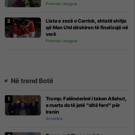
Premier League
Lista e zezë e Carrick, shtatë shitje
që Man Utd dëshiron të finalizojë në
verë
Premier League
Në trend Botë
Trump: Falënderimi i takon Allahut,
e marta do të jetë "ditë ferri" për
Iranin
Amerika