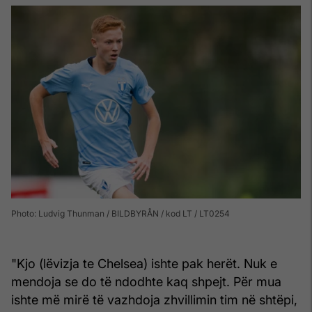
Photo: Ludvig Thunman / BILDBYRÅN / kod LT / LT0254
"Kjo (lëvizja te Chelsea) ishte pak herët. Nuk e
mendoja se do të ndodhte kaq shpejt. Për mua
ishte më mirë të vazhdoja zhvillimin tim në shtëpi,