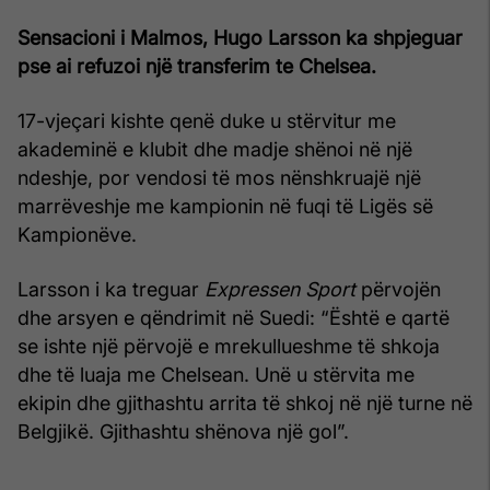
Sensacioni i Malmos, Hugo Larsson ka shpjeguar
pse ai refuzoi një transferim te Chelsea.
17-vjeçari kishte qenë duke u stërvitur me
akademinë e klubit dhe madje shënoi në një
ndeshje, por vendosi të mos nënshkruajë një
marrëveshje me kampionin në fuqi të Ligës së
Kampionëve.
Larsson i ka treguar
Expressen Sport
përvojën
dhe arsyen e qëndrimit në Suedi: “Është e qartë
se ishte një përvojë e mrekullueshme të shkoja
dhe të luaja me Chelsean. Unë u stërvita me
ekipin dhe gjithashtu arrita të shkoj në një turne në
Belgjikë. Gjithashtu shënova një gol”.