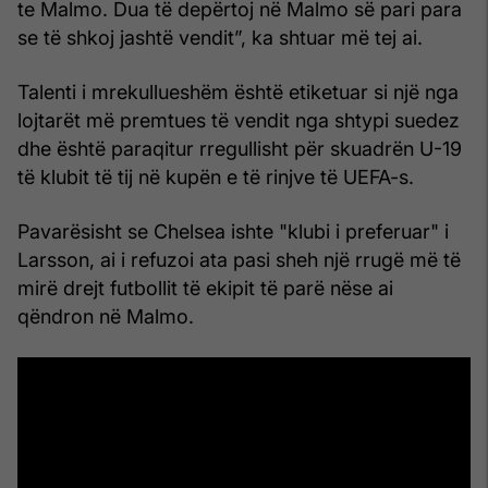
te Malmo. Dua të depërtoj në Malmo së pari para
se të shkoj jashtë vendit”, ka shtuar më tej ai.
Talenti i mrekullueshëm është etiketuar si një nga
lojtarët më premtues të vendit nga shtypi suedez
dhe është paraqitur rregullisht për skuadrën U-19
të klubit të tij në kupën e të rinjve të UEFA-s.
Pavarësisht se Chelsea ishte "klubi i preferuar" i
Larsson, ai i refuzoi ata pasi sheh një rrugë më të
mirë drejt futbollit të ekipit të parë nëse ai
qëndron në Malmo.