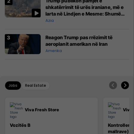
Trump publikon pamjet e
shkatërrimit të urës iraniane, më e
larta në Lindjen e Mesme: Shumë
gjëra të tjera do të pasojnë
Azia
Reagon Trump pas rrëzimit të
aeroplanit amerikan në Iran
Amerika
Jobs
Real Estate
Viva Fresh Store
Viva 
Vozitës B
Kontroller 
mallrave)