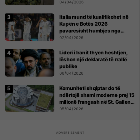
shtetit
04/04/2026
Italia mund të kualifikohet në
Kupën e Botës 2026
pavarësisht humbjes nga
Bosnja dhe Hercegovina
02/04/2026
Lideri i Iranit thyen heshtjen,
lëshon një deklaratë të rrallë
publike
06/04/2026
Komuniteti shqiptar do të
ndërtojë xhami moderne prej 15
milionë frangash në St. Gallen
të Zvicrës
05/04/2026