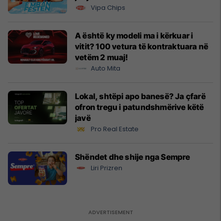
Vipa Chips
A është ky modeli ma i kërkuar i
vitit? 100 vetura të kontraktuara në
vetëm 2 muaj!
Auto Mita
Lokal, shtëpi apo banesë? Ja çfarë
ofron tregu i patundshmërive këtë
javë
Pro Real Estate
Shëndet dhe shije nga Sempre
Liri Prizren