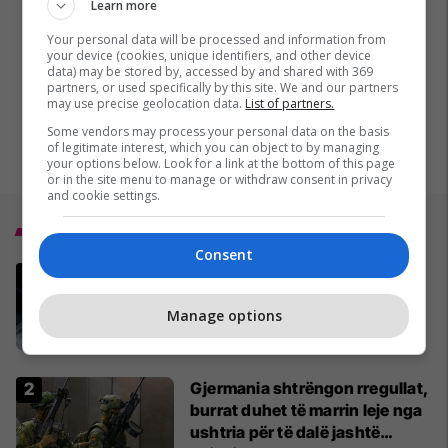
Learn more
Your personal data will be processed and information from
your device (cookies, unique identifiers, and other device
data) may be stored by, accessed by and shared with 369
partners, or used specifically by this site. We and our partners
may use precise geolocation data.
List of partners.
Some vendors may process your personal data on the basis
of legitimate interest, which you can object to by managing
your options below. Look for a link at the bottom of this page
or in the site menu to manage or withdraw consent in privacy
and cookie settings.
Top 5
Consent
MINUTË PAS MINUTE - A do të
funksionojë armëpushimi
Manage options
SHBA-Iran?
02/04/2026
Gjermania shtrëngon rregullat,
burrat duhet të marrin leje nga
ushtria për të dalë jashtë