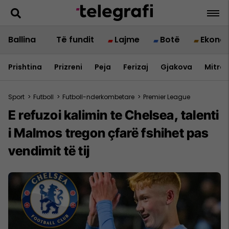
Ballina
Të fundit
Lajme
Botë
Ekono
Prishtina
Prizreni
Peja
Ferizaj
Gjakova
Mitrov
Sport
>
Futboll
>
Futboll-nderkombetare
>
Premier League
E refuzoi kalimin te Chelsea, talenti
i Malmos tregon çfarë fshihet pas
vendimit të tij