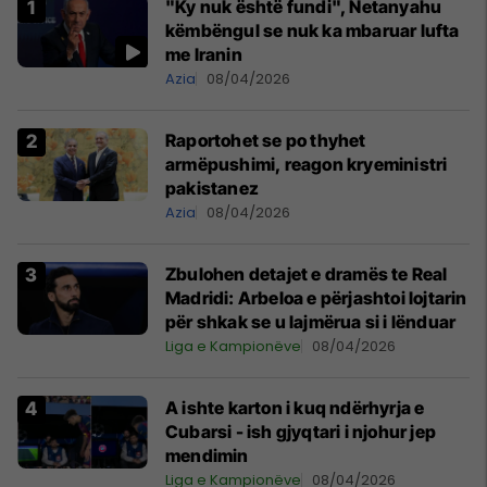
"Ky nuk është fundi", Netanyahu
këmbëngul se nuk ka mbaruar lufta
me Iranin
Azia
08/04/2026
Raportohet se po thyhet
armëpushimi, reagon kryeministri
pakistanez
Azia
08/04/2026
Zbulohen detajet e dramës te Real
Madridi: Arbeloa e përjashtoi lojtarin
për shkak se u lajmërua si i lënduar
Liga e Kampionëve
08/04/2026
A ishte karton i kuq ndërhyrja e
Cubarsi - ish gjyqtari i njohur jep
mendimin
Liga e Kampionëve
08/04/2026