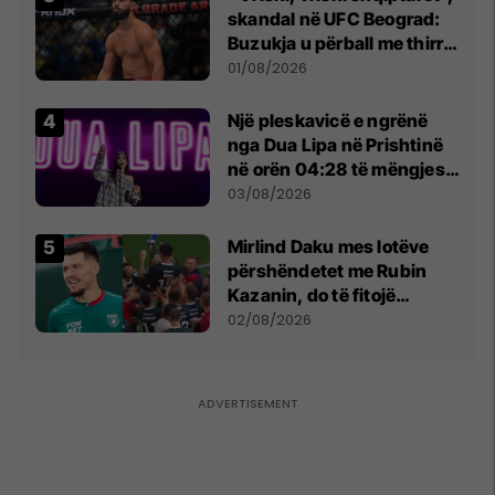
skandal në UFC Beograd:
Buzukja u përball me thirrje
anti-shqiptare nga
01/08/2026
tribunat
Një pleskavicë e ngrënë
nga Dua Lipa në Prishtinë
në orën 04:28 të mëngjesit
- dhe bota digjitale serbe
03/08/2026
shpall gjendjen e luftës
Mirlind Daku mes lotëve
përshëndetet me Rubin
Kazanin, do të fitojë
miliona te Spartak Moska
02/08/2026