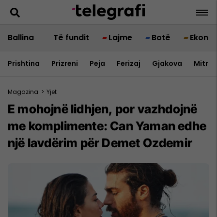
Ballina
Të fundit
Lajme
Botë
Ekono
Prishtina
Prizreni
Peja
Ferizaj
Gjakova
Mitrov
Magazina
>
Yjet
E mohojnë lidhjen, por vazhdojnë
me komplimente: Can Yaman edhe
një lavdërim për Demet Ozdemir