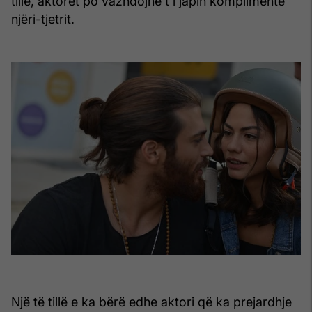
tillë, aktorët po vazhdojnë t'i japin komplimente
njëri-tjetrit.
Një të tillë e ka bërë edhe aktori që ka prejardhje