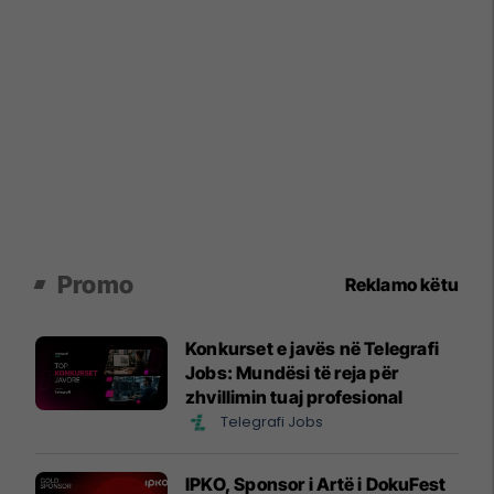
Promo
Reklamo këtu
Konkurset e javës në Telegrafi
Jobs: Mundësi të reja për
zhvillimin tuaj profesional
Telegrafi Jobs
IPKO, Sponsor i Artë i DokuFest