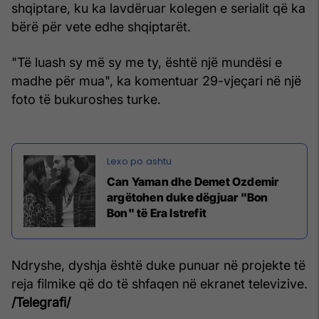
shqiptare, ku ka lavdëruar kolegen e serialit që ka
bërë për vete edhe shqiptarët.
"Të luash sy më sy me ty, është një mundësi e
madhe për mua", ka komentuar 29-vjeçari në një
foto të bukuroshes turke.
Can Yaman dhe Demet Ozdemir
argëtohen duke dëgjuar "Bon
Bon" të Era Istrefit
Ndryshe, dyshja është duke punuar në projekte të
reja filmike që do të shfaqen në ekranet televizive.
/Telegrafi/