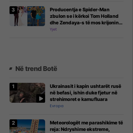
Producentja e Spider-Man
zbulon se i kërkoi Tom Holland
dhe Zendaya-s të mos krijonin
lidhje: Askush nuk më dëgjon
Yjet
kurrë
Në trend Botë
Ukrainasit i kapin ushtarët rusë
në befasi, ishin duke fjetur në
strehimoret e kamufluara
Evropa
Meteorologët me parashikime të
reja: Ndryshime ekstreme,