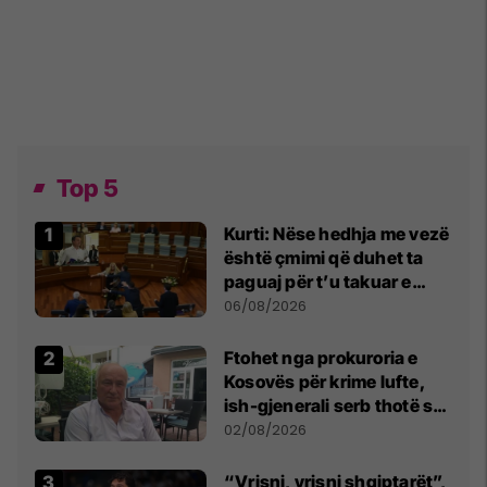
Top 5
Kurti: Nëse hedhja me vezë
është çmimi që duhet ta
paguaj për t’u takuar e
bashkëbiseduar jam i
06/08/2026
lumtur ta bëj këtë
Ftohet nga prokuroria e
Kosovës për krime lufte,
ish-gjenerali serb thotë se
dikush e tradhtoi në
02/08/2026
Beograd
“Vrisni, vrisni shqiptarët”,