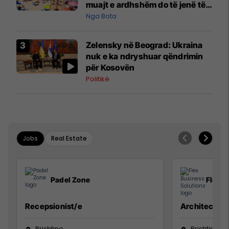
muajt e ardhshëm do të jenë të
pazakontë
Nga Bota
Zelensky në Beograd: Ukraina
nuk e ka ndryshuar qëndrimin
për Kosovën
Politikë
Jobs
Real Estate
Padel Zone
Flex B
Recepsionist/e
Architect
Prishtine
Prishtinë