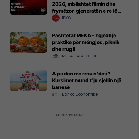
2026, mbështet filmin dhe
frymëzon gjeneratën e re të
krijuesve
IPKO
Pashtetat MEKA - zgjedhje
praktike për mëngjes, piknik
dhe rrugë
MEKA HALAL FOOD
A po don me rrnu n’deti?
Kursimet mund t’ju sjellin një
banesë
Banka Ekonomike