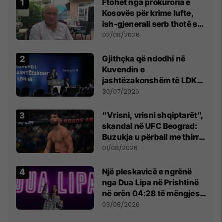
Ftohet nga prokuroria e
Kosovës për krime lufte,
ish-gjenerali serb thotë se
dikush e tradhtoi në
02/08/2026
Beograd
Gjithçka që ndodhi në
Kuvendin e
jashtëzakonshëm të LDK-
së
30/07/2026
“Vrisni, vrisni shqiptarët”,
skandal në UFC Beograd:
Buzukja u përball me thirrje
anti-shqiptare nga
01/08/2026
tribunat
Një pleskavicë e ngrënë
nga Dua Lipa në Prishtinë
në orën 04:28 të mëngjesit
- dhe bota digjitale serbe
03/08/2026
shpall gjendjen e luftës