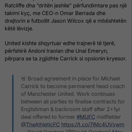
Ratcliffe dha “dritën jeshile” përfundimtare pas një
takimi kyç, me CEO-n Omar Berrada dhe
drejtorin e futbollit Jason Wilcox që e mbështetën
këtë lëvizje.
United kishte shqyrtuar edhe trajnerë të tjerë,
përfshirë Andoni Iraolan dhe Unai Emeryn,
përpara se ta zgjidhte Carrick si opsionin kryesor.
🚨 Broad agreement in place for Michael
Carrick to become permanent head coach
of Manchester United. Work continues
between all parties to finalise contracts for
Englishman & backroom staff after 2+1yr
deal offered to former
#MUFC
midfielder
@TheAthleticFC
https://t.co/7iMc4UVvwm