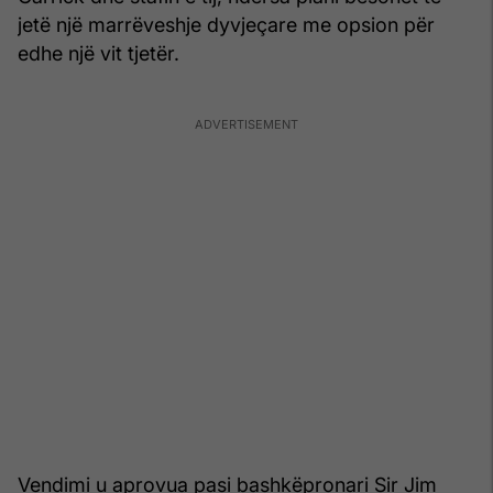
jetë një marrëveshje dyvjeçare me opsion për
edhe një vit tjetër.
Vendimi u aprovua pasi bashkëpronari Sir Jim