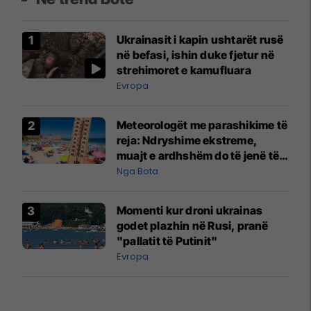
Ukrainasit i kapin ushtarët rusë
në befasi, ishin duke fjetur në
strehimoret e kamufluara
Evropa
Meteorologët me parashikime të
reja: Ndryshime ekstreme,
muajt e ardhshëm do të jenë të
pazakontë
Nga Bota
Momenti kur droni ukrainas
godet plazhin në Rusi, pranë
"pallatit të Putinit"
Evropa