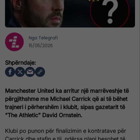
Nga
Telegrafi
15/05/2026
Manchester United ka arritur një marrëveshje të
përgjithshme me Michael Carrick që ai të bëhet
trajneri i përhershëm i klubit, sipas gazetarit të
“The Athletic” David Ornstein.
Klubi po punon për finalizimin e kontratave për
Carrick dhe stafin e tij, ndërsa plani besohet të