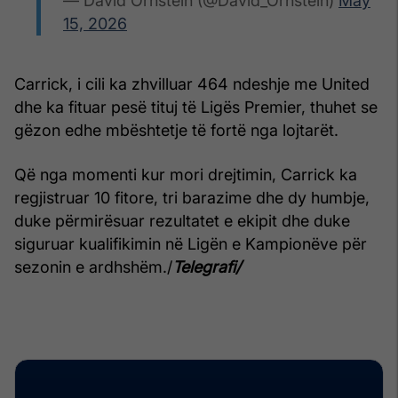
— David Ornstein (@David_Ornstein)
May
15, 2026
Carrick, i cili ka zhvilluar 464 ndeshje me United
dhe ka fituar pesë tituj të Ligës Premier, thuhet se
gëzon edhe mbështetje të fortë nga lojtarët.
Që nga momenti kur mori drejtimin, Carrick ka
regjistruar 10 fitore, tri barazime dhe dy humbje,
duke përmirësuar rezultatet e ekipit dhe duke
siguruar kualifikimin në Ligën e Kampionëve për
sezonin e ardhshëm./
Telegrafi/