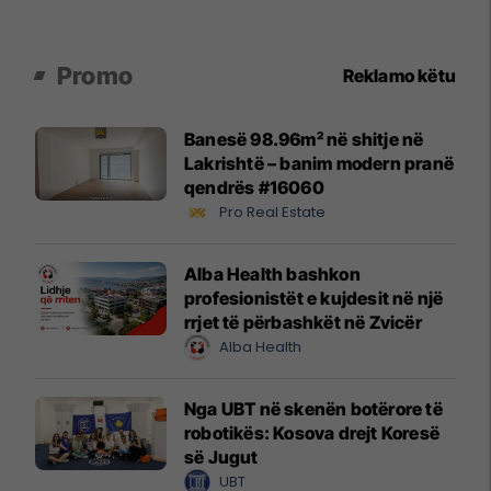
Promo
Reklamo këtu
Banesë 98.96m² në shitje në
Lakrishtë – banim modern pranë
qendrës #16060
Pro Real Estate
Alba Health bashkon
profesionistët e kujdesit në një
rrjet të përbashkët në Zvicër
Alba Health
Nga UBT në skenën botërore të
robotikës: Kosova drejt Koresë
së Jugut
UBT