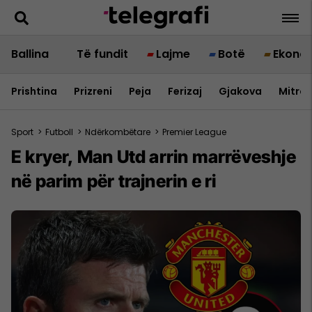
Ballina
Të fundit
Lajme
Botë
Ekono
Prishtina
Prizreni
Peja
Ferizaj
Gjakova
Mitrov
Sport
>
Futboll
>
Ndërkombëtare
>
Premier League
E kryer, Man Utd arrin marrëveshje
në parim për trajnerin e ri