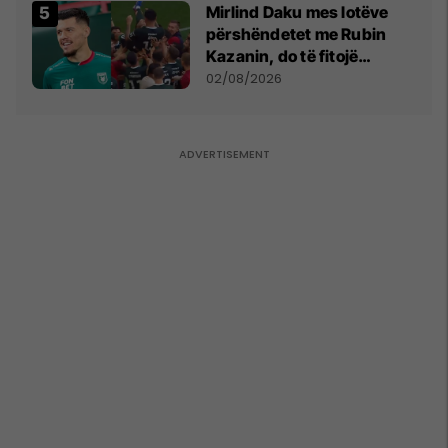
Mirlind Daku mes lotëve
përshëndetet me Rubin
Kazanin, do të fitojë
miliona te Spartak Moska
02/08/2026