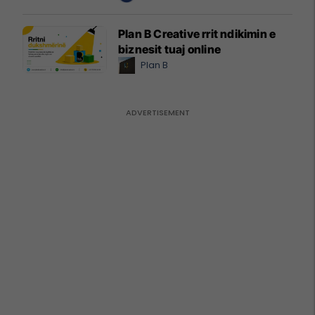
Plan B Creative rrit ndikimin e
biznesit tuaj online
Plan B