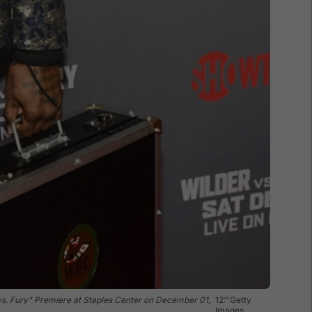
s. Fury" Premiere at Staples Center on December 01,
12:"Getty
Images