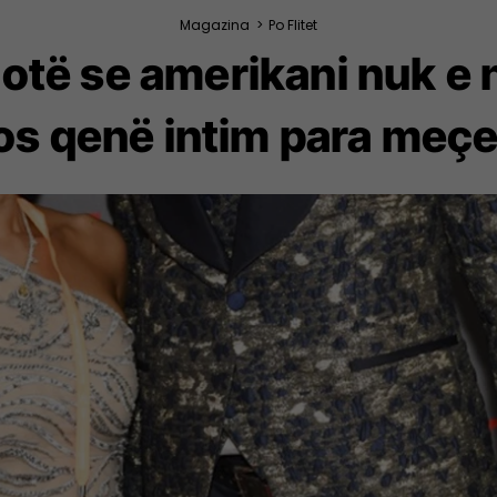
Magazina
>
Po Flitet
hotë se amerikani nuk e n
s qenë intim para meç