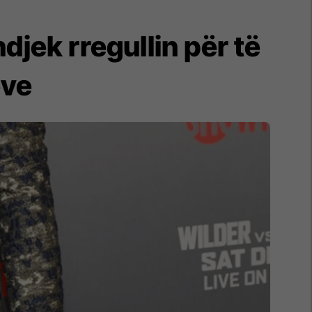
djek rregullin për të
eve