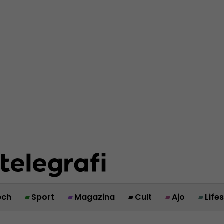
ech
Sport
Magazina
Cult
Ajo
Life