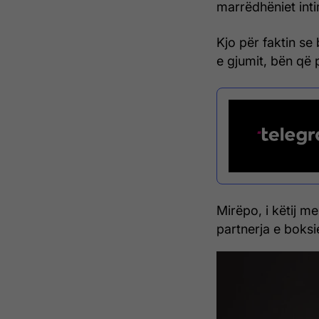
marrëdhëniet int
Kjo për faktin se
e gjumit, bën që 
Mirëpo, i këtij m
partnerja e boksi