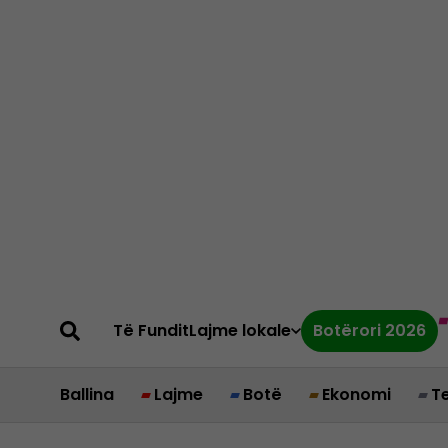
Të Fundit
Lajme lokale
Botërori 2026
Ballina
Lajme
Botë
Ekonomi
T