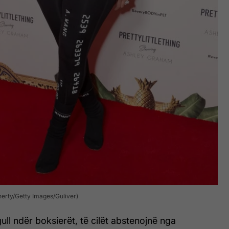
oherty/Getty Images/Guliver)
ull ndër boksierët, të cilët abstenojnë nga