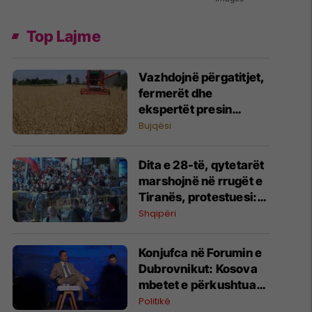
Top Lajme
Vazhdojnë përgatitjet,
fermerët dhe
ekspertët presin
rendimente të larta
Bujqësi
Dita e 28-të, qytetarët
marshojnë në rrugët e
Tiranës, protestuesi:
Do të krijojmë Kuvend
Shqipëri
Kombëtar, 500
kandidatë potencialë
Konjufca në Forumin e
Dubrovnikut: Kosova
mbetet e përkushtuar
ndaj integrimit
Politikë