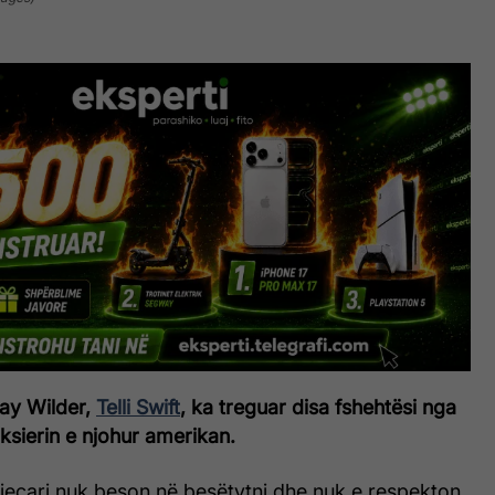
tay Wilder,
Telli Swift
, ka treguar disa fshehtësi nga
oksierin e njohur amerikan.
vjeçari nuk beson në besëtytni dhe nuk e respekton