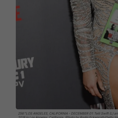
256:"LOS ANGELES, CALIFORNIA - DECEMBER 01: Telli Swift (L) and
2018 in Los Angeles, California. (Photo by Rodin Eckenroth/Getty I