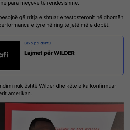
ime para meçeve të rëndësishme.
 besojnë që rritja e shtuar e testosteronit në dhomën
performanca e tyre në ring të jetë më e dobët.
Lajmet për WILDER
endimi nuk është Wilder dhe këtë e ka konfirmuar
erit amerikan.