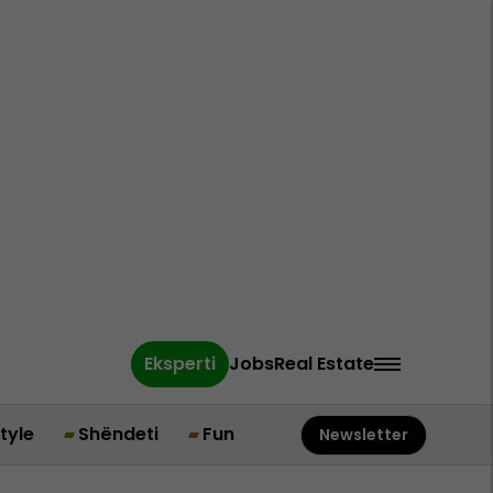
Eksperti
Jobs
Real Estate
style
Shëndeti
Fun
Newsletter