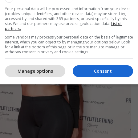
Your personal data will be processed and information from your device
(cookies, unique identifiers, and other device data) may be stored by,
accessed by and shared with 369 partners, or used specifically by this
site. We and our partners may use precise geolocation data.
List of
partners.
Some vendors may process your personal data on the basis of legitimate
interest, which you can object to by managing your options below. Look
for a link at the bottom of this page or in the site menu to manage or
withdraw consent in privacy and cookie settings.
Manage options
Consent