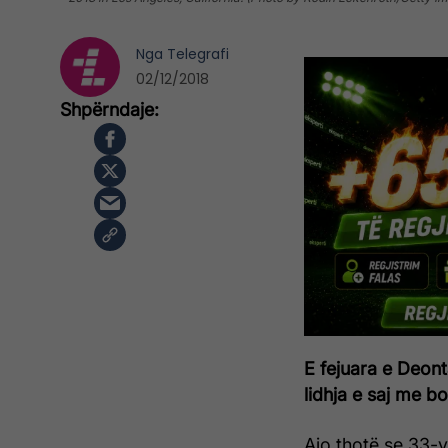
Nga
Telegrafi
02/12/2018
E fejuara e Deon
lidhja e saj me b
Ajo thotë se 33-