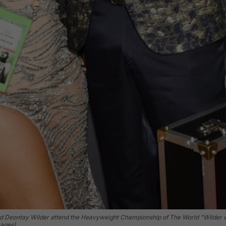
 Deontay Wilder attend the Heavyweight Championship of The World "Wilder v
mages)