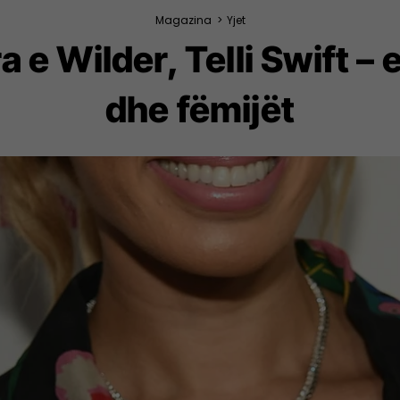
Magazina
>
Yjet
 e Wilder, Telli Swift – 
dhe fëmijët