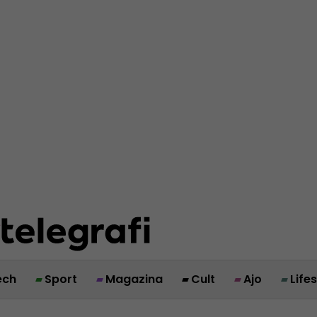
ech
Sport
Magazina
Cult
Ajo
Life