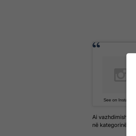
See on Instagra
Ai vazhdimisht ka
në kategorinë e 