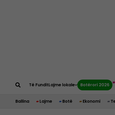
Të Fundit
Lajme lokale
Botërori 2026
Ballina
Lajme
Botë
Ekonomi
T