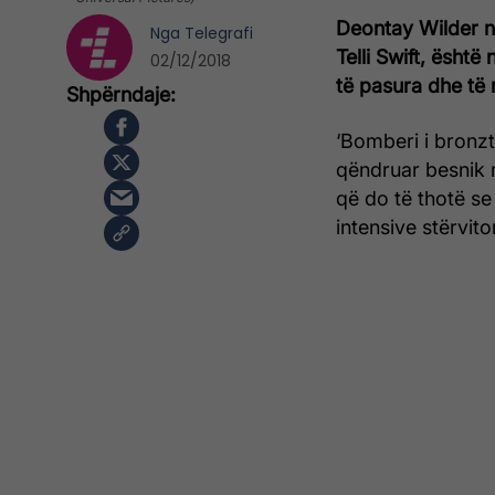
Deontay Wilder nu
Nga
Telegrafi
Telli Swift, është
02/12/2018
të pasura dhe të 
‘Bomberi i bronzt
qëndruar besnik rr
që do të thotë se
intensive stërvito