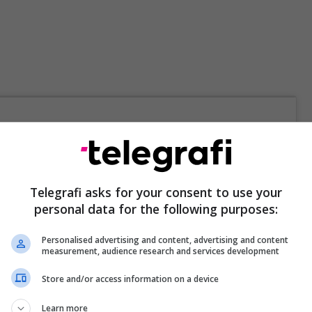
Telegrafi asks for your consent to use your
personal data for the following purposes:
m
Personalised advertising and content, advertising and content
measurement, audience research and services development
 folur se familja e tij është frymëzim gjatë dueleve
Store and/or access information on a device
peshave të rënda.
Learn more