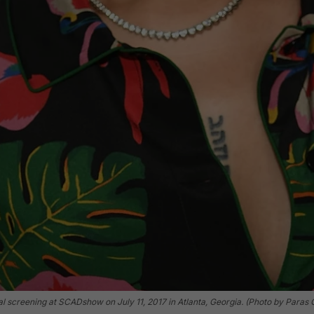
ial screening at SCADshow on July 11, 2017 in Atlanta, Georgia. (Photo by Paras 