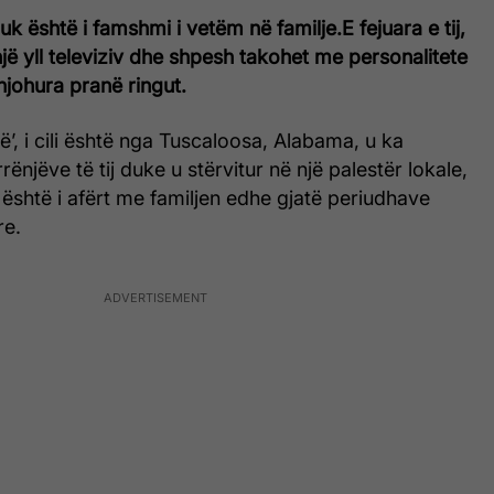
k është i famshmi i vetëm në familje.E fejuara e tij,
 një yll televiziv dhe shpesh takohet me personalitete
njohura pranë ringut.
ë’, i cili është nga Tuscaloosa, Alabama, u ka
ënjëve të tij duke u stërvitur në një palestër lokale,
 është i afërt me familjen edhe gjatë periudhave
re.