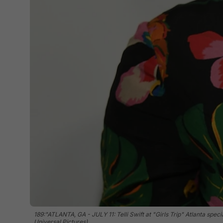
189:"ATLANTA, GA - JULY 11: Telli Swift at "Girls Trip" Atlanta spec
Universal Pictures)