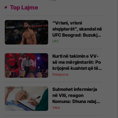
Top Lajme
“Vrisni, vrisni
shqiptarët”, skandal në
UFC Beograd: Buzukja
u përball me thirrje
UFC
anti-shqiptare nga
tribunat
Kurti në takimin e VV-
së me mërgimtarët: Po
krijojmë kushtet që të
ktheheni në Kosovë
Diaspora
Sulmohet infermierja
në Viti, reagon
Komuna: Dhuna ndaj
stafit shëndetësor nuk
Vitia
tolerohet