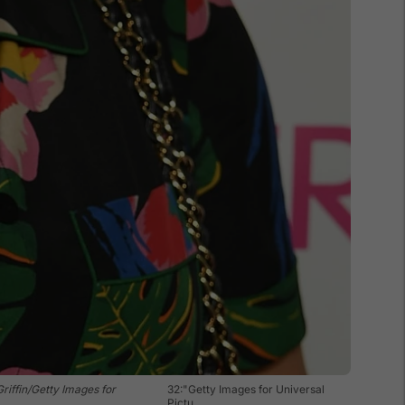
Griffin/Getty Images for
32:"Getty Images for Universal
Pictu