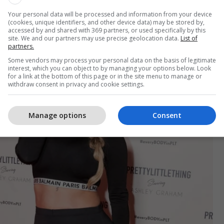
elli Swift
Your personal data will be processed and information from your device
(cookies, unique identifiers, and other device data) may be stored by,
accessed by and shared with 369 partners, or used specifically by this
site. We and our partners may use precise geolocation data.
List of
partners.
Some vendors may process your personal data on the basis of legitimate
interest, which you can object to by managing your options below. Look
for a link at the bottom of this page or in the site menu to manage or
withdraw consent in privacy and cookie settings.
Manage options
Consent