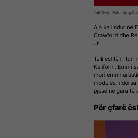
Telli Swift (Foto: Greg D
Ajo ka lindur në F
Crawford dhe Regi
Jr.
Telli është rritu
Kaliforni. Emri i 
mori emrin artisti
modeles, ndërsa 
pjesë në gara të 
Për çfarë ës