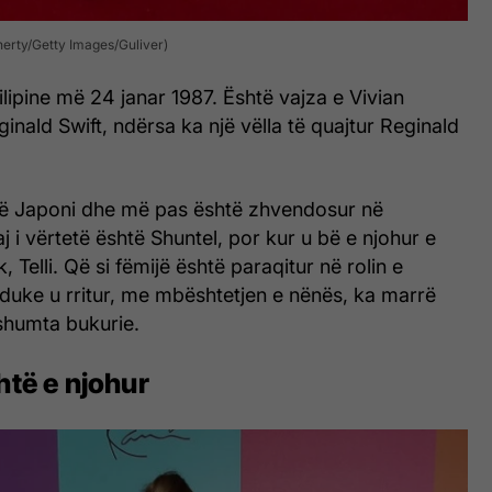
oherty/Getty Images/Guliver)
ilipine më 24 janar 1987. Është vajza e Vivian
nald Swift, ndërsa ka një vëlla të quajtur Reginald
r në Japoni dhe më pas është zhvendosur në
saj i vërtetë është Shuntel, por kur u bë e njohur e
k, Telli. Që si fëmijë është paraqitur në rolin e
duke u rritur, me mbështetjen e nënës, ka marrë
shumta bukurie.
htë e njohur