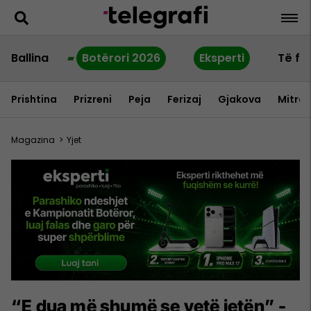
Ballina
Botërori 2026
Eksperti
Të fu
Prishtina
Prizreni
Peja
Ferizaj
Gjakova
Mitrov
Magazina
>
Yjet
“E dua më shumë se vetë jetën” -