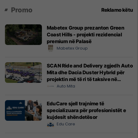
Promo
Reklamo këtu
Mabetex Group prezanton Green
Coast Hills - projekti rezidencial
premium në Palasë
Mabetex Group
SCAN Ride and Delivery zgjedh Auto
Mita dhe Dacia Duster Hybrid për
projektin më të ri të taksive në
Prishtinë
Auto Mita
EduCare sjell trajnime të
specializuara për profesionistët e
kujdesit shëndetësor
Edu Care