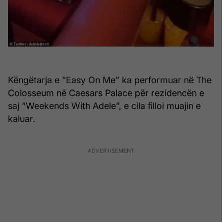
Këngëtarja e “Easy On Me” ka performuar në The
Colosseum në Caesars Palace për rezidencën e
saj “Weekends With Adele”, e cila filloi muajin e
kaluar.