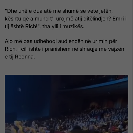
"Dhe unë e dua atë më shumë se vetë jetën,
kështu që a mund t'i urojmë atij ditëlindjen? Emri i
tij është Rich!", tha ylli i muzikës.
Ajo më pas udhëhoqi audiencën në urimin për
Rich, i cili ishte i pranishëm në shfaqje me vajzën
e tij Reonna.