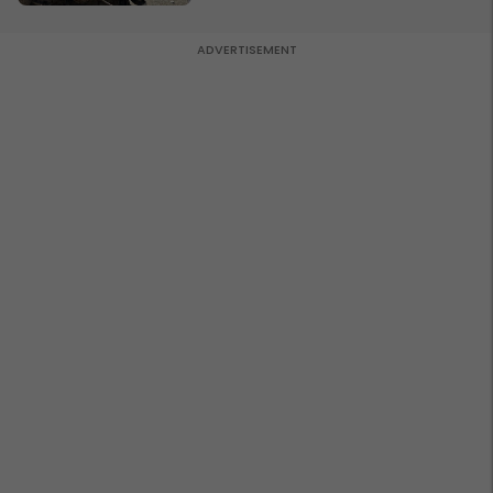
rëndë