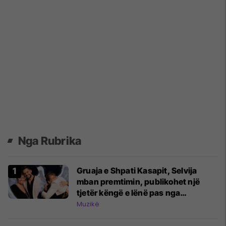
Nga Rubrika
Gruaja e Shpati Kasapit, Selvija
mban premtimin, publikohet një
tjetër këngë e lënë pas nga
këngëtari
Muzikë