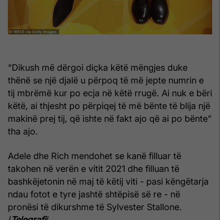
“Dikush më dërgoi diçka këtë mëngjes duke
thënë se një djalë u përpoq të më jepte numrin e
tij mbrëmë kur po ecja në këtë rrugë. Ai nuk e bëri
këtë, ai thjesht po përpiqej të më bënte të blija një
makinë prej tij, që ishte në fakt ajo që ai po bënte”
tha ajo.
Adele dhe Rich mendohet se kanë filluar të
takohen në verën e vitit 2021 dhe filluan të
bashkëjetonin në maj të këtij viti - pasi këngëtarja
ndau fotot e tyre jashtë shtëpisë së re - në
pronësi të dikurshme të Sylvester Stallone.
/
Telegrafi
/