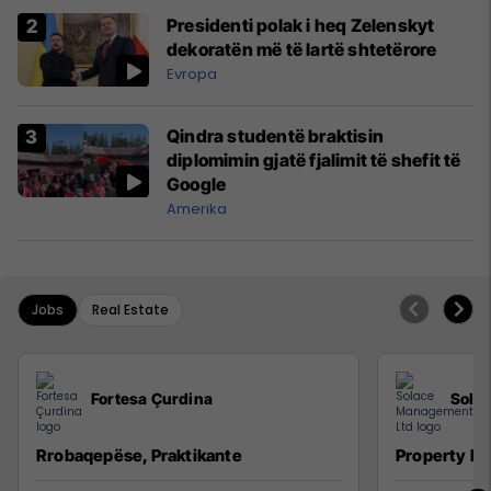
Presidenti polak i heq Zelenskyt
dekoratën më të lartë shtetërore
Evropa
Qindra studentë braktisin
diplomimin gjatë fjalimit të shefit të
Google
Amerika
Jobs
Real Estate
Fortesa Çurdina
Sola
Rrobaqepëse, Praktikante
Property M