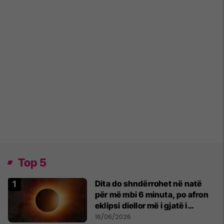
Top 5
Dita do shndërrohet në natë
për më mbi 6 minuta, po afron
eklipsi diellor më i gjatë i
shekullit të 21-të
16/06/2026