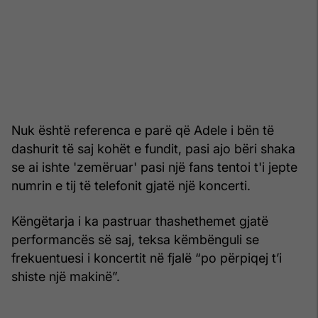
Nuk është referenca e parë që Adele i bën të
dashurit të saj kohët e fundit, pasi ajo bëri shaka
se ai ishte 'zemëruar' pasi një fans tentoi t'i jepte
numrin e tij të telefonit gjatë një koncerti.
Këngëtarja i ka pastruar thashethemet gjatë
performancës së saj, teksa këmbënguli se
frekuentuesi i koncertit në fjalë “po përpiqej t’i
shiste një makinë”.