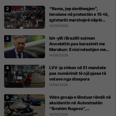
“Rama, jep dorëheqjen”,
tensione në protestën e 15-të,
qytetarët marshojnë nëpër
kryeqytet
14/06/2026
Ish-ylli i Brazilit sulmon
Ancelottin pas barazimit me
Marokun: E nisi ndeshjen me
formacionin e gabuar
14/06/2026
LVV-ja shkon në 51 mandate
pas numërimit të një pjese të
votave nga diaspora
13/06/2026
Vdes gruaja e lënduar rëndë në
aksidentin në Autostradën
“Ibrahim Rugova”,
bashkëshorti në gjendje të
14/06/2026