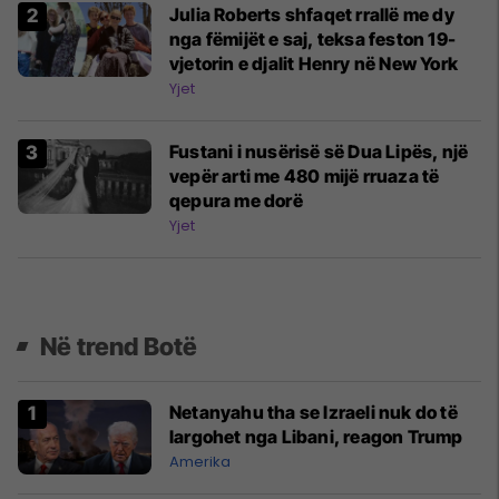
Julia Roberts shfaqet rrallë me dy
nga fëmijët e saj, teksa feston 19-
vjetorin e djalit Henry në New York
Yjet
Fustani i nusërisë së Dua Lipës, një
vepër arti me 480 mijë rruaza të
qepura me dorë
Yjet
Në trend Botë
Netanyahu tha se Izraeli nuk do të
largohet nga Libani, reagon Trump
Amerika