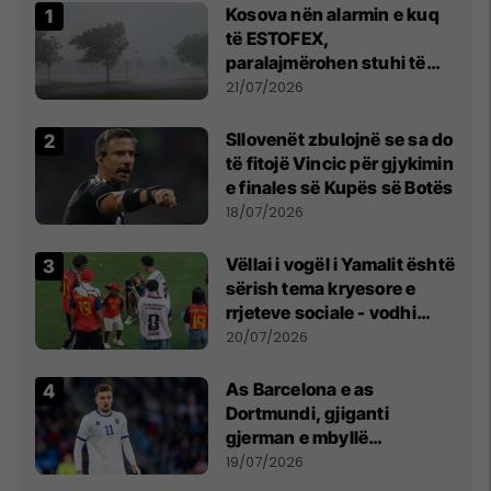
Kosova nën alarmin e kuq
të ESTOFEX,
paralajmërohen stuhi të
fuqishme me breshër dhe
21/07/2026
erëra të forta
Sllovenët zbulojnë se sa do
të fitojë Vincic për gjykimin
e finales së Kupës së Botës
18/07/2026
Vëllai i vogël i Yamalit është
sërish tema kryesore e
rrjeteve sociale - vodhi
vëmendjen pas finales së
20/07/2026
Kupës së Botës
As Barcelona e as
Dortmundi, gjiganti
gjerman e mbyllë
marrëveshjen për Fisnik
19/07/2026
Asllanin