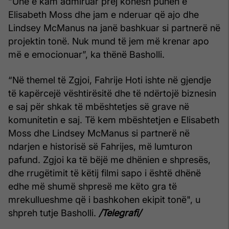
“Unë e kam admiruar prej kohësh punën e
Elisabeth Moss dhe jam e nderuar që ajo dhe
Lindsey McManus na janë bashkuar si partnerë në
projektin tonë. Nuk mund të jem më krenar apo
më e emocionuar”, ka thënë Basholli.
“Në themel të Zgjoi, Fahrije Hoti ishte në gjendje
të kapërcejë vështirësitë dhe të ndërtojë biznesin
e saj për shkak të mbështetjes së grave në
komunitetin e saj. Të kem mbështetjen e Elisabeth
Moss dhe Lindsey McManus si partnerë në
ndarjen e historisë së Fahrijes, më lumturon
pafund. Zgjoi ka të bëjë me dhënien e shpresës,
dhe rrugëtimit të këtij filmi sapo i është dhënë
edhe më shumë shpresë me këto gra të
mrekullueshme që i bashkohen ekipit tonë", u
shpreh tutje Basholli.
/Telegrafi/