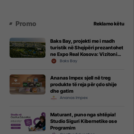
Promo
Reklamo këtu
Baks Bay, projekti me i madh
turistik në Shqipëri prezantohet
ne Expo Real Kosova: Vizitoni
shtandin dhe zbuloni
Baks Bay
mundësitë e investimit
Ananas Impex sjell në treg
produkte të reja për çdo shije
dhe gatim
Ananas Impex
Maturant, puno nga shtëpia!
Studio Siguri Kibernetike ose
Programim