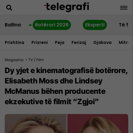
Ballina
Botërori 2026
Eksperti
Të fu
Prishtina
Prizreni
Peja
Ferizaj
Gjakova
Mitrov
Magazina
>
TV / Film
Dy yjet e kinematografisë botërore,
Elisabeth Moss dhe Lindsey
McManus bëhen producente
ekzekutive të filmit “Zgjoi”