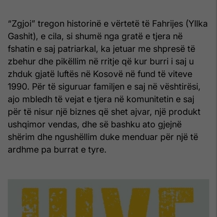
“Zgjoi” tregon historinë e vërtetë të Fahrijes (Yllka
Gashit), e cila, si shumë nga gratë e tjera në
fshatin e saj patriarkal, ka jetuar me shpresë të
zbehur dhe pikëllim në rritje që kur burri i saj u
zhduk gjatë luftës në Kosovë në fund të viteve
1990. Për të siguruar familjen e saj në vështirësi,
ajo mbledh të vejat e tjera në komunitetin e saj
për të nisur një biznes që shet ajvar, një produkt
ushqimor vendas, dhe së bashku ato gjejnë
shërim dhe ngushëllim duke menduar për një të
ardhme pa burrat e tyre.