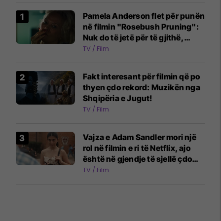
Pamela Anderson flet për punën
në filmin "Rosebush Pruning":
Nuk do të jetë për të gjithë,
leximi në kopsht më pastron
TV / Film
mendjen
Fakt interesant për filmin që po
thyen çdo rekord: Muzikën nga
Shqipëria e Jugut!
TV / Film
Vajza e Adam Sandler mori një
rol në filmin e ri të Netflix, ajo
është në gjendje të sjellë çdo
emocion
TV / Film