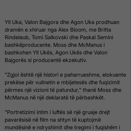
Yll Uka, Valon Bajgora dhe Agon Uka prodhuan
dramën e xhiruar nga Alex Bloom, me Britta
Rindelaub, Tomi Salkovski dhe Paskal Semini
bashkëproducente. Moss dhe McManus i
bashkohen Yll Ukës, Agon Ukës dhe Valon
Bajgorës si producentë ekzekutiv.
"Zgjoi është një histori e paharrueshme, elokuente
prekëse për vullnetin e mbijetesës dhe fuqizimit
përmes një vizioni të patundur," thanë Moss dhe
McManus në një deklaratë të përbashkët.
"Portretizimi intim i luftës së një gruaje drejt
pavarësisë në film na shtyn të kuptojmë
mundësinë e ndryshimit dhe tregimi i fuqishëm i