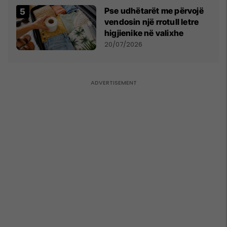
Pse udhëtarët me përvojë
vendosin një rrotull letre
higjienike në valixhe
20/07/2026