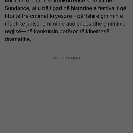
Kur filmi debutoi në konkurrencë këtë vit në
Sundance, ai u bë i pari në historinë e festivalit që
fitoi të tre çmimet kryesore—përfshirë çmimin e
madh të jurisë, çmimin e audiencës dhe çmimin e
regjisë—në konkursin botëror të kinemasë
dramatike.