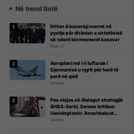
Në trend Botë
Dritan Abazoviqi merret në
pyetje për dhënien e shtetësisë
së nderit biznesmenit kosovar
Mali i Zi
Aeroplani më i ri luftarak i
Gjermanisë u ngrit për herë të
parë në qiell
Evropa
Pas nisjes së dialogut strategjik
SHBA-Serbi, Serwer kritikon
Uashingtonin: Anashkaluat
Banjskën, sulmin ndaj KFOR-it
Serbia
dhe rrëmbimin e Policëve të
Kosovës