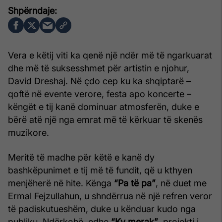
Vera e këtij viti ka qenë një ndër më të ngarkuarat
dhe më të suksesshmet për artistin e njohur,
David Dreshaj. Në çdo cep ku ka shqiptarë –
qoftë në evente verore, festa apo koncerte –
këngët e tij kanë dominuar atmosferën, duke e
bërë atë një nga emrat më të kërkuar të skenës
muzikore.
Meritë të madhe për këtë e kanë dy
bashkëpunimet e tij më të fundit, që u kthyen
menjëherë në hite. Kënga
“Pa të pa”
, në duet me
Ermal Fejzullahun, u shndërrua në një refren veror
të padiskutueshëm, duke u kënduar kudo nga
publiku. Ndërkohë, edhe
“Ky merak”
, projekti i