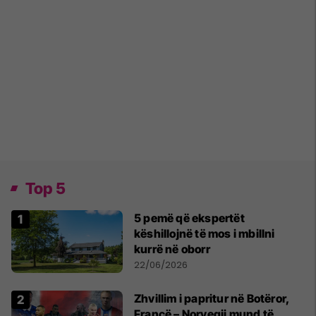
Top 5
5 pemë që ekspertët
këshillojnë të mos i mbillni
kurrë në oborr
22/06/2026
Zhvillim i papritur në Botëror,
Francë – Norvegji mund të