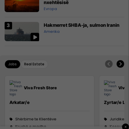
nxehtësisë
Evropa
Hakmerret SHBA-ja, sulmon Iranin
Amerika
Jobs
Real Estate
Viva Fresh Store
Viva 
Arkatar/e
Zyrtar/e Lig
Shërbime te Klientëve
Juridike
Krushë e madhe
Kosovë
×