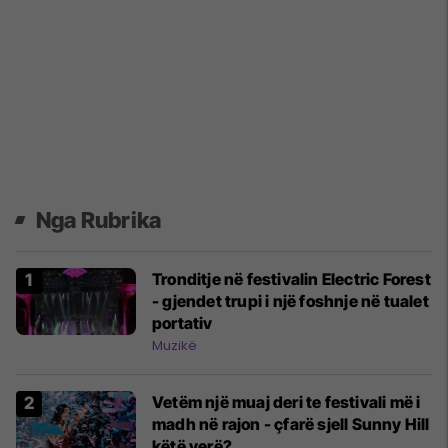
Nga Rubrika
Tronditje në festivalin Electric Forest
- gjendet trupi i një foshnje në tualet
portativ
Muzikë
Vetëm një muaj deri te festivali më i
madh në rajon - çfarë sjell Sunny Hill
këtë verë?