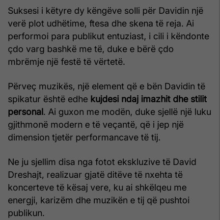
Suksesi i këtyre dy këngëve solli për Davidin një
verë plot udhëtime, ftesa dhe skena të reja. Ai
performoi para publikut entuziast, i cili i këndonte
çdo varg bashkë me të, duke e bërë çdo
mbrëmje një festë të vërtetë.
Përveç muzikës, një element që e bën Davidin të
spikatur është edhe
kujdesi ndaj imazhit dhe stilit
personal
. Ai guxon me modën, duke sjellë një luku
gjithmonë modern e të veçantë, që i jep një
dimension tjetër performancave të tij.
Ne ju sjellim disa nga fotot ekskluzive të David
Dreshajt, realizuar gjatë ditëve të nxehta të
koncerteve të kësaj vere, ku ai shkëlqeu me
energji, karizëm dhe muzikën e tij që pushtoi
publikun.