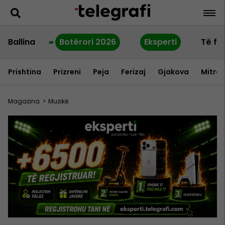
Ballina
Botërori 2026
Eksperti
Të fu
Prishtina
Prizreni
Peja
Ferizaj
Gjakova
Mitrov
Magazina
>
Muzikë