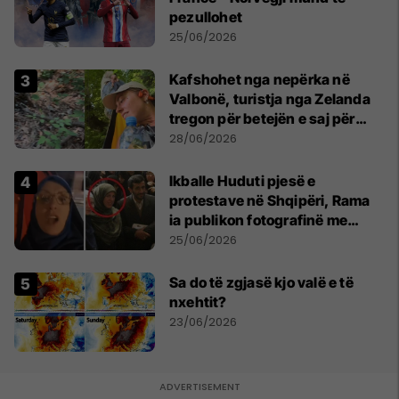
pezullohet
25/06/2026
Kafshohet nga nepërka në
Valbonë, turistja nga Zelanda
tregon për betejën e saj për
mbijetesë
28/06/2026
Ikballe Huduti pjesë e
protestave në Shqipëri, Rama
ia publikon fotografinë me
Ahmadinejadin e Iranit
25/06/2026
Sa do të zgjasë kjo valë e të
nxehtit?
23/06/2026