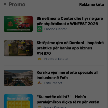
Promo
Reklamo këtu
Bli në Emona Center dhe hyr në garë
për shpërblimet e WINFEST 2026
Emona Center
Shtëpi me qira në Dardani – hapësirë
praktike për banim apo biznes
#14870
Pro Real Estate
Korriku vjen me ofertë speciale all
inclusive në Fafa
Fafa Resort
"Ku metën akllat?" - Heb’s
paralajmëron diçka të re për verën
Heb's Kosova