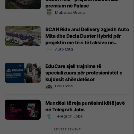
premium në Palasë
Mabetex Group
SCAN Ride and Delivery zgjedh Auto
Mita dhe Dacia Duster Hybrid për
projektin më të ri të taksive në
Prishtinë
Auto Mita
EduCare sjell trajnime të
specializuara për profesionistët e
kujdesit shëndetësor
Edu Care
Mundësi të reja punësimi këtë javë
në Telegrafi Jobs
Telegrafi Jobs