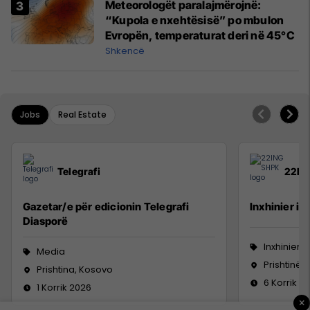
Meteorologët paralajmërojnë:
“Kupola e nxehtësisë” po mbulon
Evropën, temperaturat deri në 45°C
Shkencë
Jobs
Real Estate
Telegrafi
22IN
Gazetar/e për edicionin Telegrafi
Inxhinier i 
Diasporë
Inxhinieri
Media
Prishtinë
Prishtina, Kosovo
6 Korrik 2
1 Korrik 2026
×