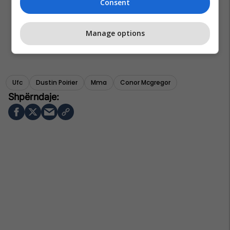
Consent
Manage options
Ufc
Dustin Poirier
Mma
Conor Mcgregor