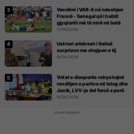
Vendimi i VAR-it në ndeshjen
Francë - Senegal që i habiti
gjyqtarët më të mirë në botë
17/06/2026
Ushtari arbëresh i Italisë
surprizon me shqipen e tij
18/06/2026
Votat e diasporës ndryshojnë
renditjen e partive në Istog dhe
Junik, LVV-ja del forcë e parë
15/06/2026