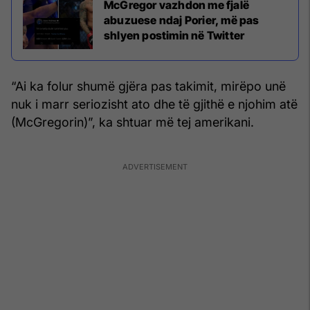
McGregor vazhdon me fjalë
abuzuese ndaj Porier, më pas
shlyen postimin në Twitter
“Ai ka folur shumë gjëra pas takimit, mirëpo unë
nuk i marr seriozisht ato dhe të gjithë e njohim atë
(McGregorin)”, ka shtuar më tej amerikani.