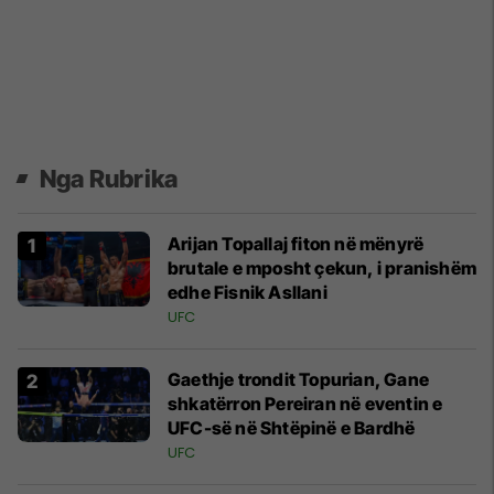
Nga Rubrika
Arijan Topallaj fiton në mënyrë
brutale e mposht çekun, i pranishëm
edhe Fisnik Asllani
UFC
Gaethje trondit Topurian, Gane
shkatërron Pereiran në eventin e
UFC-së në Shtëpinë e Bardhë
UFC