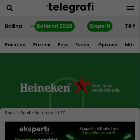
Ballina
Botërori 2026
Eksperti
Të fu
Prishtina
Prizreni
Peja
Ferizaj
Gjakova
Mitrov
Sport
>
Sportet-luftarake
>
UFC