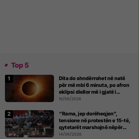
Top 5
Dita do shndërrohet në natë
për më mbi 6 minuta, po afron
eklipsi diellor më i gjatë i
shekullit të 21-të
16/06/2026
“Rama, jep dorëheqjen”,
tensione në protestën e 15-të,
qytetarët marshojnë nëpër
kryeqytet
14/06/2026