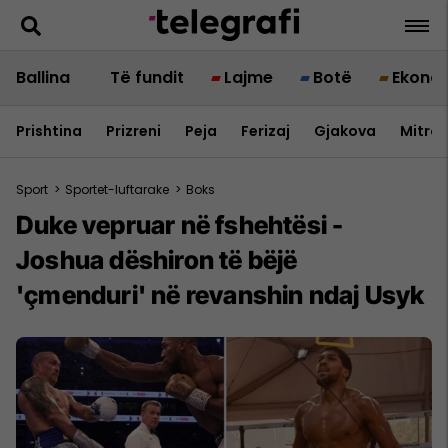
Ballina
Të fundit
Lajme
Botë
Ekono
Prishtina
Prizreni
Peja
Ferizaj
Gjakova
Mitrov
Sport
>
Sportet-luftarake
>
Boks
Duke vepruar në fshehtësi -
Joshua dëshiron të bëjë
'çmenduri' në revanshin ndaj Usyk