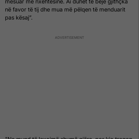
mësuar me nxehtësinë. Ai duhet të bëjë gjithçka
në favor të tij dhe mua më pëlqen të menduarit
pas kësaj”.