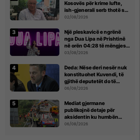
Kosovës për krime lufte,
ish-gjenerali serb thotë se
dikush e tradhtoi në
02/08/2026
Beograd
Një pleskavicë e ngrënë
nga Dua Lipa në Prishtinë
në orën 04:28 të mëngjesit
- dhe bota digjitale serbe
03/08/2026
shpall gjendjen e luftës
Deda: Nëse deri nesër nuk
konstituohet Kuvendi, të
gjithë deputetët do të
bëjnë shkelje të rëndë
06/08/2026
kushtetuese
Mediat gjermane
publikojnë detaje për
aksidentin ku humbën
jetën tre mërgimtarë nga
06/08/2026
Komogllava e Ferizajt