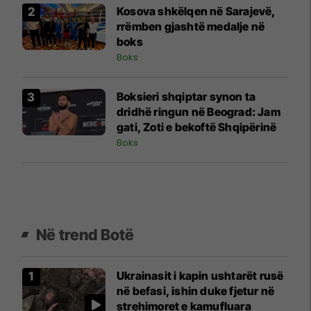
Kosova shkëlqen në Sarajevë,
rrëmben gjashtë medalje në
boks
Boks
Boksieri shqiptar synon ta
dridhë ringun në Beograd: Jam
gati, Zoti e bekoftë Shqipërinë
Boks
Në trend Botë
Ukrainasit i kapin ushtarët rusë
në befasi, ishin duke fjetur në
strehimoret e kamufluara