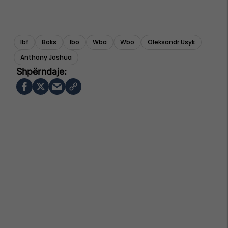
Ibf
Boks
Ibo
Wba
Wbo
Oleksandr Usyk
Anthony Joshua