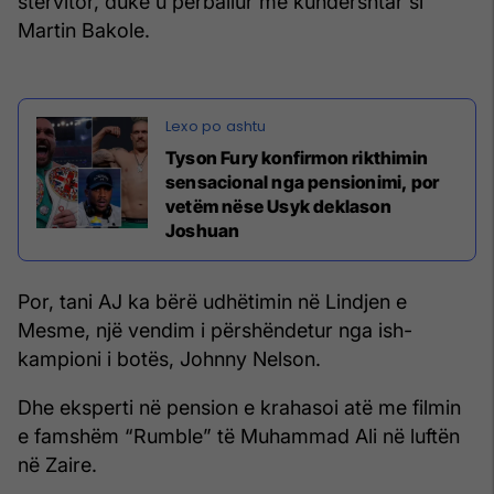
stërvitor, duke u përballur me kundërshtar si
Martin Bakole.
Tyson Fury konfirmon rikthimin
sensacional nga pensionimi, por
vetëm nëse Usyk deklason
Joshuan
Por, tani AJ ka bërë udhëtimin në Lindjen e
Mesme, një vendim i përshëndetur nga ish-
kampioni i botës, Johnny Nelson.
Dhe eksperti në pension e krahasoi atë me filmin
e famshëm “Rumble” të Muhammad Ali në luftën
në Zaire.