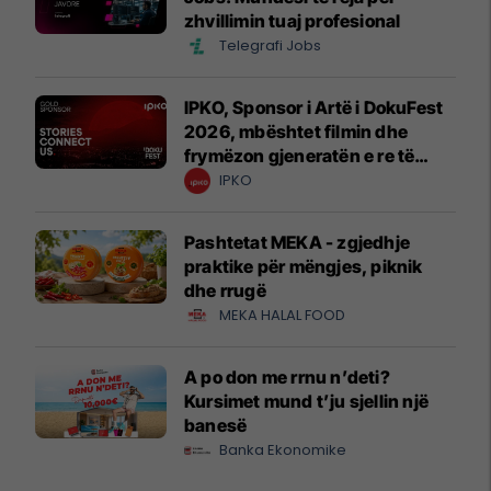
zhvillimin tuaj profesional
Telegrafi Jobs
IPKO, Sponsor i Artë i DokuFest
2026, mbështet filmin dhe
frymëzon gjeneratën e re të
krijuesve
IPKO
Pashtetat MEKA - zgjedhje
praktike për mëngjes, piknik
dhe rrugë
MEKA HALAL FOOD
A po don me rrnu n’deti?
Kursimet mund t’ju sjellin një
banesë
Banka Ekonomike