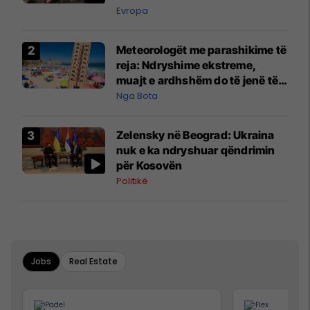
Evropa
Meteorologët me parashikime të
reja: Ndryshime ekstreme,
muajt e ardhshëm do të jenë të
pazakontë
Nga Bota
Zelensky në Beograd: Ukraina
nuk e ka ndryshuar qëndrimin
për Kosovën
Politikë
Jobs
Real Estate