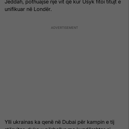
Jeddah, pothuajse një vit që kur Usyk fitoi titujt e
unifikuar në Londër.
Ylli ukrainas ka qenë në Dubai për kampin e tij