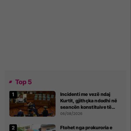
Top 5
Incidenti me vezë ndaj
Kurtit, gjithçka ndodhi në
seancën konstituive të
Kuvendit
06/08/2026
Ftohet nga prokuroria e