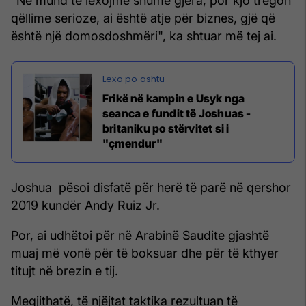
"Ne mund të lexojmë shumë gjëra, por kjo tregon
qëllime serioze, ai është atje për biznes, gjë që
është një domosdoshmëri", ka shtuar më tej ai.
Frikë në kampin e Usyk nga
seanca e fundit të Joshuas -
britaniku po stërvitet si i
"çmendur"
Joshua pësoi disfatë për herë të parë në qershor
2019 kundër Andy Ruiz Jr.
Por, ai udhëtoi për në Arabinë Saudite gjashtë
muaj më vonë për të boksuar dhe për të kthyer
titujt në brezin e tij.
Megjithatë, të njëjtat taktika rezultuan të