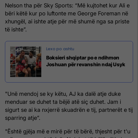
Nelson tha për Sky Sports: “Më kujtohet kur Ali e
bëri këtë kur po luftonte me George Foreman në
xhungël, ai ishte atje për më shumë nga sa priste
të ishte”.
Boksieri shqiptar po e ndihmon
Joshuan për revanshin ndaj Usyk
"Unë mendoj se ky këtu, AJ ka dalë atje duke
menduar se duhet ta bëjë atë siç duhet. Jam i
sigurt se ai ka nxjerrë skuadrën e tij, partnerët e tij
sparring atje”.
"Është gjëja më e mirë për të bërë, thjesht për t'u