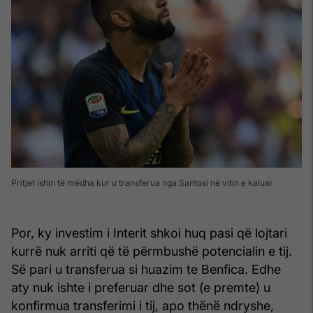
Pritjet ishin të mëdha kur u transferua nga Santosi në vitin e kaluar
Por, ky investim i Interit shkoi huq pasi që lojtari
kurrë nuk arriti që të përmbushë potencialin e tij.
Së pari u transferua si huazim te Benfica. Edhe
aty nuk ishte i preferuar dhe sot (e premte) u
konfirmua transferimi i tij, apo thënë ndryshe,