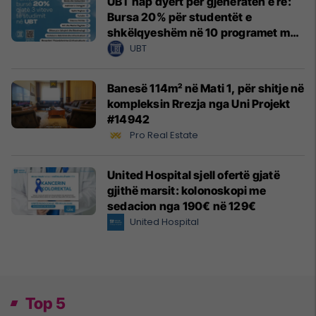
UBT hap dyert për gjeneratën e re:
Bursa 20% për studentët e
shkëlqyeshëm në 10 programet më
të kërkuara
UBT
Banesë 114m² në Mati 1, për shitje në
kompleksin Rrezja nga Uni Projekt
#14942
Pro Real Estate
United Hospital sjell ofertë gjatë
gjithë marsit: kolonoskopi me
sedacion nga 190€ në 129€
United Hospital
Top 5