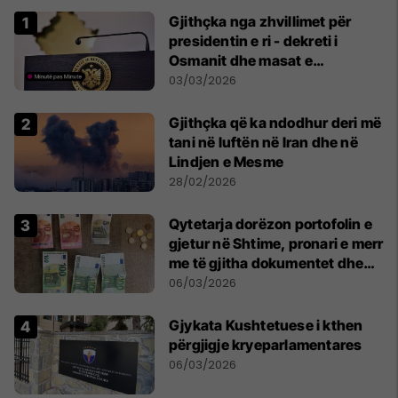
Gjithçka nga zhvillimet për
presidentin e ri - dekreti i
Osmanit dhe masat e
Kushtetueses
03/03/2026
Gjithçka që ka ndodhur deri më
tani në luftën në Iran dhe në
Lindjen e Mesme
28/02/2026
Qytetarja dorëzon portofolin e
gjetur në Shtime, pronari e merr
me të gjitha dokumentet dhe
paratë
06/03/2026
Gjykata Kushtetuese i kthen
përgjigje kryeparlamentares
06/03/2026