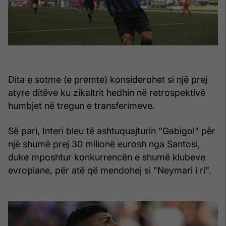
Dita e sotme (e premte) konsiderohet si një prej
atyre ditëve ku zikaltrit hedhin në retrospektivë
humbjet në tregun e transferimeve.
Së pari, Interi bleu të ashtuquajturin "Gabigol" për
një shumë prej 30 milionë eurosh nga Santosi,
duke mposhtur konkurrencën e shumë klubeve
evropiane, për atë që mendohej si "Neymari i ri".