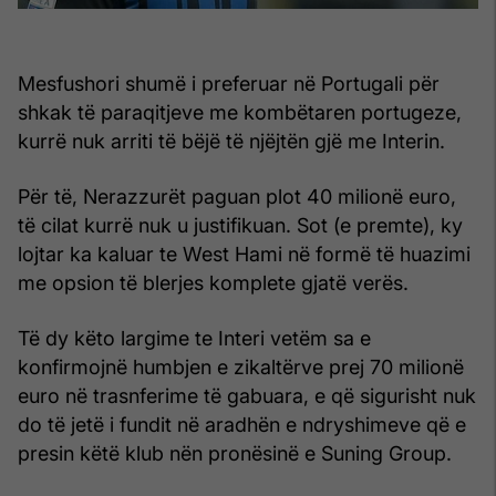
Mesfushori shumë i preferuar në Portugali për
shkak të paraqitjeve me kombëtaren portugeze,
kurrë nuk arriti të bëjë të njëjtën gjë me Interin.
Për të, Nerazzurët paguan plot 40 milionë euro,
të cilat kurrë nuk u justifikuan. Sot (e premte), ky
lojtar ka kaluar te West Hami në formë të huazimi
me opsion të blerjes komplete gjatë verës.
Të dy këto largime te Interi vetëm sa e
konfirmojnë humbjen e zikaltërve prej 70 milionë
euro në trasnferime të gabuara, e që sigurisht nuk
do të jetë i fundit në aradhën e ndryshimeve që e
presin këtë klub nën pronësinë e Suning Group.