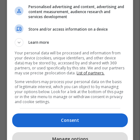
Personalised advertising and content, advertising and
Rishikime
Inter
Joao Mario
Serie A
content measurement, audience research and
services development
Gabriel Barbosa
Store and/or access information on a device
Learn more
Your personal data will be processed and information from
your device (cookies, unique identifiers, and other device
data) may be stored by, accessed by and shared with 369
partners, or used specifically by this site. We and our partners
may use precise geolocation data.
List of partners.
Some vendors may process your personal data on the basis
of legitimate interest, which you can object to by managing
your options below. Look for a link at the bottom of this page
or in the site menu to manage or withdraw consent in privacy
and cookie settings.
Consent
Manage options