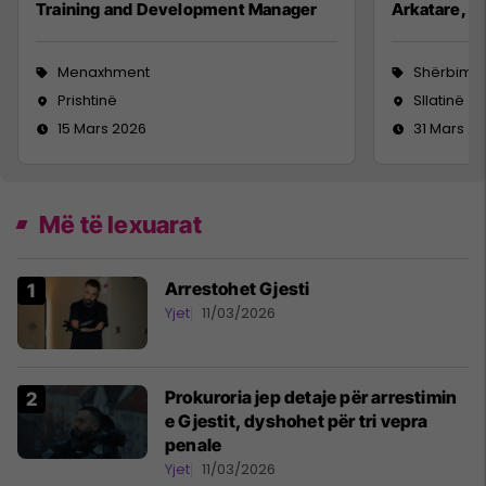
Training and Development Manager
Arkatare, S
Menaxhment
Shërbime 
Prishtinë
Sllatinë
15 Mars 2026
31 Mars 2
Më të lexuarat
Arrestohet Gjesti
Yjet
11/03/2026
Prokuroria jep detaje për arrestimin
e Gjestit, dyshohet për tri vepra
penale
Yjet
11/03/2026