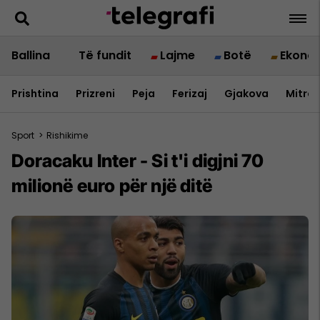
Ballina
Të fundit
Lajme
Botë
Ekono
Prishtina
Prizreni
Peja
Ferizaj
Gjakova
Mitrov
Sport
>
Rishikime
Doracaku Inter - Si t'i digjni 70
milionë euro për një ditë