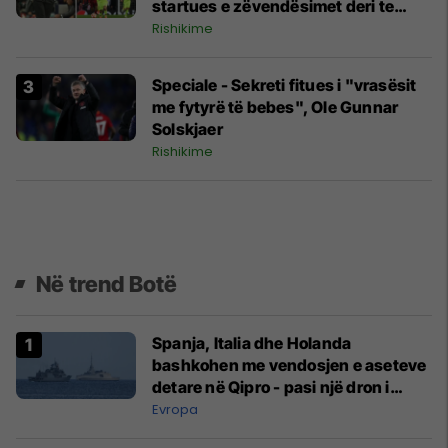
startues e zëvendësimet deri te
strategjia
Rishikime
Speciale - Sekreti fitues i "vrasësit
me fytyrë të bebes", Ole Gunnar
Solskjaer
Rishikime
Në trend Botë
Spanja, Italia dhe Holanda
bashkohen me vendosjen e aseteve
detare në Qipro - pasi një dron i
prodhuar në Iran goditi bazën
Evropa
britanike