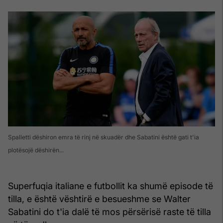
Spalletti dëshiron emra të rinj në skuadër dhe Sabatini është gati t'ia
plotësojë dëshirën...
Superfuqia italiane e futbollit ka shumë episode të
tilla, e është vështirë e besueshme se Walter
Sabatini do t'ia dalë të mos përsërisë raste të tilla