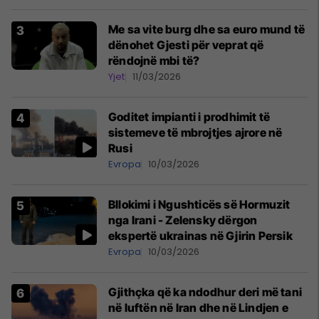
Me sa vite burg dhe sa euro mund të
dënohet Gjesti për veprat që
rëndojnë mbi të?
Yjet
11/03/2026
Goditet impianti i prodhimit të
sistemeve të mbrojtjes ajrore në
Rusi
Evropa
10/03/2026
Bllokimi i Ngushticës së Hormuzit
nga Irani - Zelensky dërgon
ekspertë ukrainas në Gjirin Persik
Evropa
10/03/2026
Gjithçka që ka ndodhur deri më tani
në luftën në Iran dhe në Lindjen e