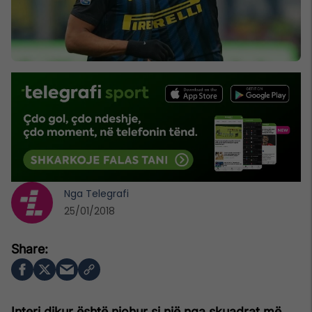
Nga
Telegrafi
25/01/2018
Interi dikur është njohur si një nga skuadrat më