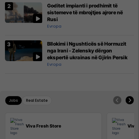
Goditet impianti i prodhimit të
sistemeve të mbrojtjes ajrore në
Rusi
Evropa
Bllokimi i Ngushticës së Hormuzit
nga Irani - Zelensky dërgon
ekspertë ukrainas në Gjirin Persik
Evropa
Jobs
Real Estate
Viva Fresh Store
Viva 