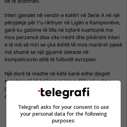
në të ardhmen.
Interi gjendet në vendin e katërt në Serie A në një
përpjekje për t'u rikthyer në Ligën e Kampionëve,
garë ku gabime të tilla në lojtarë kushtojnë me
mos perzencë disa vite rresht dhe pikërisht Interi
e di më së miri se çka është të mos marërsh pjesë
më shumë se një gjysmë dekade në
kompeticionin elitë të futbollit evropian.
Një dorë të madhe në këtë kanë edhe djegiet
spontane të të hollave, si kjo e ditës së sotme,
prej një shume "modeste" prej 70 milionë eurosh.
/Telegrafi/
Telegrafi asks for your consent to use
your personal data for the following
purposes: