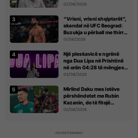
dikush e tradhtoi në
02/08/2026
Beograd
“Vrisni, vrisni shqiptarët”,
skandal në UFC Beograd:
Buzukja u përball me thirrje
anti-shqiptare nga
01/08/2026
tribunat
Një pleskavicë e ngrënë
nga Dua Lipa në Prishtinë
në orën 04:28 të mëngjesit
- dhe bota digjitale serbe
03/08/2026
shpall gjendjen e luftës
Mirlind Daku mes lotëve
përshëndetet me Rubin
Kazanin, do të fitojë
miliona te Spartak Moska
02/08/2026