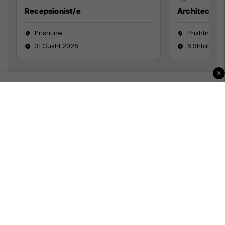
Recepsionist/e
Architect
Prishtine
Prishtinë
31 Gusht 2026
6 Shtator 2
×