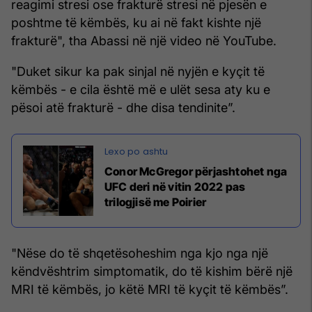
reagimi stresi ose frakturë stresi në pjesën e
poshtme të këmbës, ku ai në fakt kishte një
frakturë", tha Abassi në një video në YouTube.
"Duket sikur ka pak sinjal në nyjën e kyçit të
këmbës - e cila është më e ulët sesa aty ku e
pësoi atë frakturë - dhe disa tendinite”.
Conor McGregor përjashtohet nga
UFC deri në vitin 2022 pas
trilogjisë me Poirier
"Nëse do të shqetësoheshim nga kjo nga një
këndvështrim simptomatik, do të kishim bërë një
MRI të këmbës, jo këtë MRI të kyçit të këmbës”.