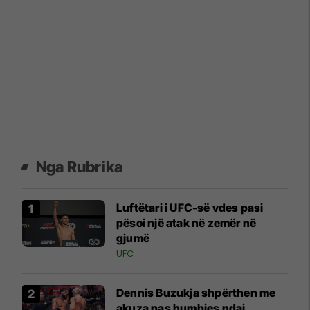
Nga Rubrika
Luftëtari i UFC-së vdes pasi
pësoi një atak në zemër në
gjumë
UFC
Dennis Buzukja shpërthen me
akuza pas humbjes ndaj