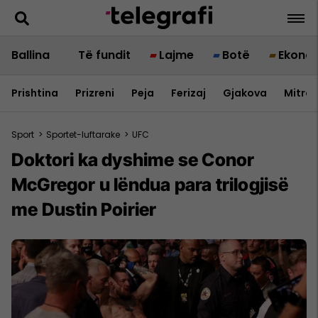
Ballina
Të fundit
Lajme
Botë
Ekono
Prishtina
Prizreni
Peja
Ferizaj
Gjakova
Mitrov
Sport
>
Sportet-luftarake
>
UFC
Doktori ka dyshime se Conor
McGregor u lëndua para trilogjisë
me Dustin Poirier