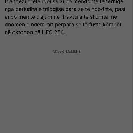
Irlandezi pretendoi se ai po mendonte të tërhiqej
nga periudha e trilogjisë para se të ndodhte, pasi
ai po merrte trajtim në 'fraktura të shumta' në
dhomën e ndërrimit përpara se të fuste këmbët
në oktogon në UFC 264.