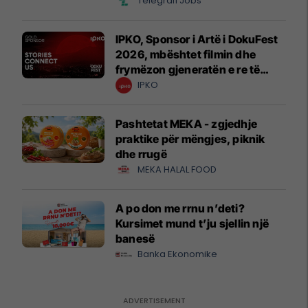
Telegrafi Jobs
IPKO, Sponsor i Artë i DokuFest
2026, mbështet filmin dhe
frymëzon gjeneratën e re të
krijuesve
IPKO
Pashtetat MEKA - zgjedhje
praktike për mëngjes, piknik
dhe rrugë
MEKA HALAL FOOD
A po don me rrnu n’deti?
Kursimet mund t’ju sjellin një
banesë
Banka Ekonomike