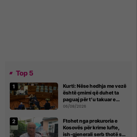
Top 5
Kurti: Nëse hedhja me vezë
është çmimi që duhet ta
paguaj për t’u takuar e
bashkëbiseduar jam i
06/08/2026
lumtur ta bëj këtë
Ftohet nga prokuroria e
Kosovës për krime lufte,
ish-gjenerali serb thotë se