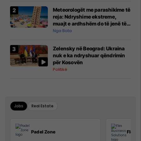
Meteorologët me parashikime të
reja: Ndryshime ekstreme,
muajt e ardhshëm do të jenë të
pazakontë
Nga Bota
Zelensky në Beograd: Ukraina
nuk e ka ndryshuar qëndrimin
për Kosovën
Politikë
Jobs
Real Estate
Padel Zone
Flex B