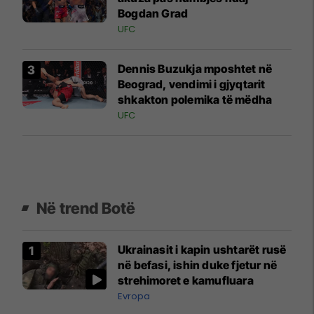
Bogdan Grad
UFC
Dennis Buzukja mposhtet në
Beograd, vendimi i gjyqtarit
shkakton polemika të mëdha
UFC
Në trend Botë
Ukrainasit i kapin ushtarët rusë
në befasi, ishin duke fjetur në
strehimoret e kamufluara
Evropa