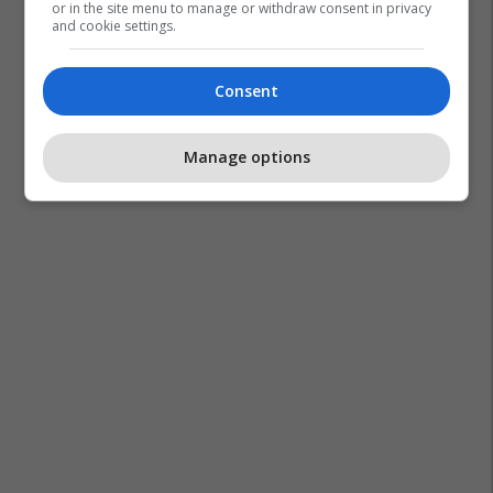
or in the site menu to manage or withdraw consent in privacy
and cookie settings.
Ufc
Dustin Poirier
Mma
Conor Mcgregor
Consent
Manage options