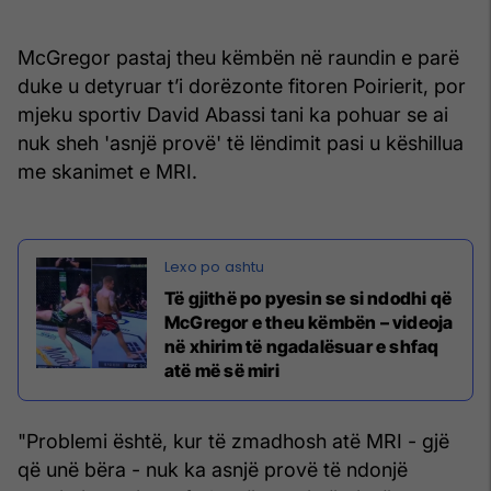
McGregor pastaj theu këmbën në raundin e parë
duke u detyruar t’i dorëzonte fitoren Poirierit, por
mjeku sportiv David Abassi tani ka pohuar se ai
nuk sheh 'asnjë provë' të lëndimit pasi u këshillua
me skanimet e MRI.
Të gjithë po pyesin se si ndodhi që
McGregor e theu këmbën – videoja
në xhirim të ngadalësuar e shfaq
atë më së miri
"Problemi është, kur të zmadhosh atë MRI - gjë
që unë bëra - nuk ka asnjë provë të ndonjë