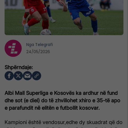
Nga
Telegrafi
24/05/2026
Albi Mall Superliga e Kosovës ka ardhur në fund
dhe sot (e diel) do t
ë
zhvillohet xhiro e 35-të apo
e parafundit në elitën e futbollit kosovar.
Kampioni është vendosur,edhe dy skuadrat që do