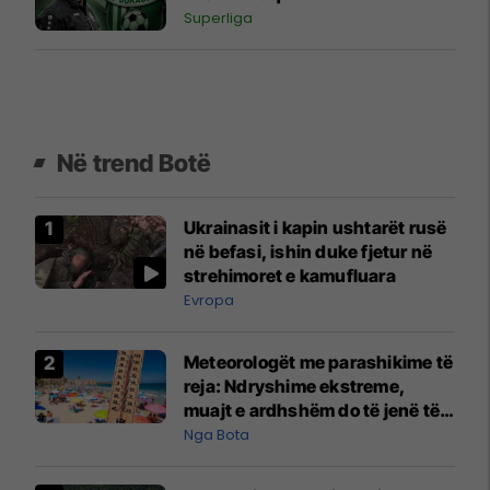
Superliga
Në trend Botë
Ukrainasit i kapin ushtarët rusë
në befasi, ishin duke fjetur në
strehimoret e kamufluara
Evropa
Meteorologët me parashikime të
reja: Ndryshime ekstreme,
muajt e ardhshëm do të jenë të
pazakontë
Nga Bota