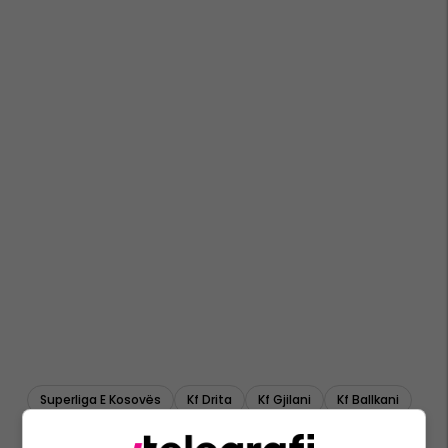
Superliga E Kosovës
Kf Drita
Kf Gjilani
Kf Ballkani
Kf Prishtina
Kf Drenica
Kf Ferizaj
Kf Malisheva