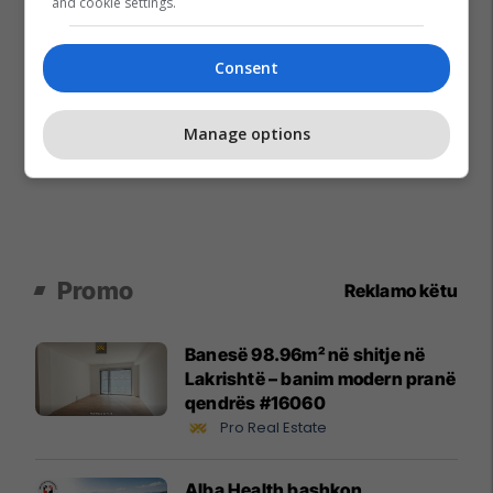
and cookie settings.
Consent
Manage options
Promo
Reklamo këtu
Banesë 98.96m² në shitje në
Lakrishtë – banim modern pranë
qendrës #16060
Pro Real Estate
Alba Health bashkon