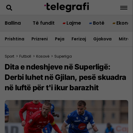
Ballina
Të fundit
Lajme
Botë
Ekono
Prishtina
Prizreni
Peja
Ferizaj
Gjakova
Mitrov
Sport
>
Futboll
>
Kosovë
>
Superliga
Dita e ndeshjeve në Superligë:
Derbi luhet në Gjilan, pesë skuadra
në luftë për t'i ikur barazhit