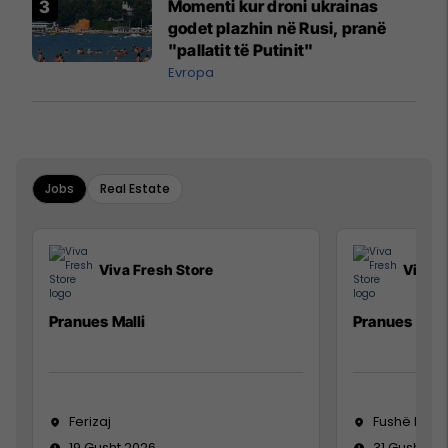
Momenti kur droni ukrainas
godet plazhin në Rusi, pranë
"pallatit të Putinit"
Evropa
Jobs
Real Estate
Viva Fresh Store
Viva F
Pranues Malli
Pranues mall
Ferizaj
Fushë Koso
19 Gusht 2026
31 Gusht 20