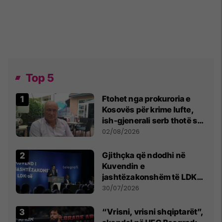
Top 5
Ftohet nga prokuroria e
Kosovës për krime lufte,
ish-gjenerali serb thotë se
dikush e tradhtoi në
02/08/2026
Beograd
Gjithçka që ndodhi në
Kuvendin e
jashtëzakonshëm të LDK-
së
30/07/2026
“Vrisni, vrisni shqiptarët”,