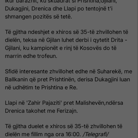
ikur barazhit, ku skuadrat si Prishtina,Gjilani,
Dukagjini, Drenica dhe Llapi po tentojnë t'i
shmangen pozitës së tetë.
Të gjitha ndeshjet e xhiros së 35-të zhvillohen të
dielën, teksa në Gjilan luhet derbi i qytetit Drita -
Gjilani, ku kampionët e rinj të Kosovës do të
marrin edhe trofeun.
Sfidë interesante zhvillohet edhe në Suharekë, me
Ballkanin që pret Prishtinën, derisa Dukagjini luan
në udhëtim te Prishtina e Re.
Llapi në 'Zahir Pajaziti' pret Malishevën,ndërsa
Drenica takohet me Ferizajn.
Të gjitha duelet e xhiros së 35-të zhvillohen të
dielën me fillim nga ora 16:00.
/Telegrafi/