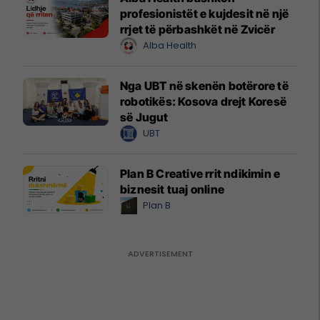
profesionistët e kujdesit në një
rrjet të përbashkët në Zvicër
Alba Health
Nga UBT në skenën botërore të
robotikës: Kosova drejt Koresë
së Jugut
UBT
Plan B Creative rrit ndikimin e
biznesit tuaj online
Plan B