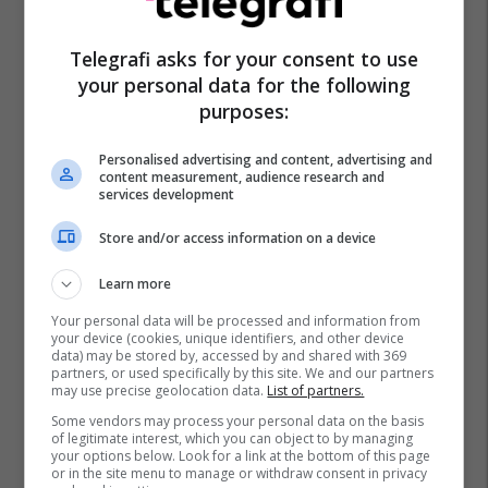
Kf Llapi
Kf Dukagjini
Kf Prishtina E Re
Telegrafi asks for your consent to use
your personal data for the following
purposes:
Personalised advertising and content, advertising and
content measurement, audience research and
services development
Store and/or access information on a device
Learn more
Your personal data will be processed and information from
your device (cookies, unique identifiers, and other device
data) may be stored by, accessed by and shared with 369
partners, or used specifically by this site. We and our partners
may use precise geolocation data.
List of partners.
Some vendors may process your personal data on the basis
of legitimate interest, which you can object to by managing
your options below. Look for a link at the bottom of this page
or in the site menu to manage or withdraw consent in privacy