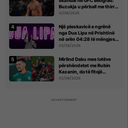
skandal në UFC Beograd:
Buzukja u përball me thirrje
anti-shqiptare nga
01/08/2026
tribunat
Një pleskavicë e ngrënë
nga Dua Lipa në Prishtinë
në orën 04:28 të mëngjesit
- dhe bota digjitale serbe
03/08/2026
shpall gjendjen e luftës
Mirlind Daku mes lotëve
përshëndetet me Rubin
Kazanin, do të fitojë
miliona te Spartak Moska
02/08/2026