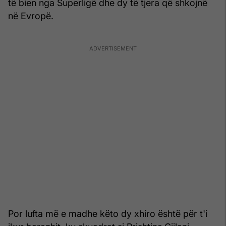
të bien nga Superligë dhe dy të tjera që shkojnë
në Evropë.
Por lufta më e madhe këto dy xhiro është për t'i