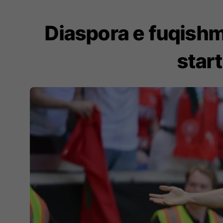
Diaspora e fuqishm
star