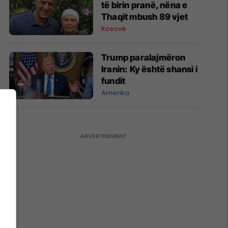
të birin pranë, nëna e
Thaqit mbush 89 vjet
Kosovë
Trump paralajmëron
Iranin: Ky është shansi i
fundit
Amerika