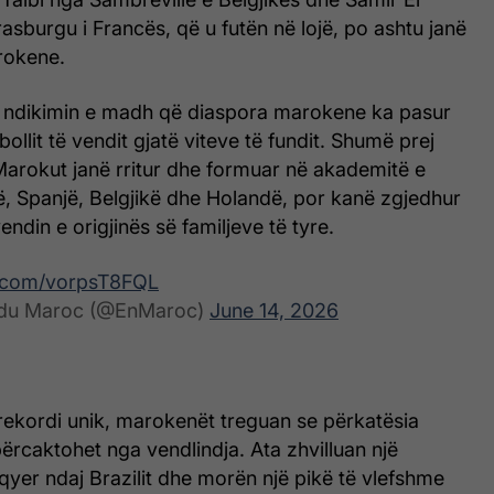
sburgu i Francës, që u futën në lojë, po ashtu janë
rokene.
 ndikimin e madh që diaspora marokene ka pasur
tbollit të vendit gjatë viteve të fundit. Shumë prej
Marokut janë rritur dhe formuar në akademitë e
cë, Spanjë, Belgjikë dhe Holandë, por kanë zgjedhur
ndin e origjinës së familjeve të tyre.
er.com/vorpsT8FQL
 du Maroc (@EnMaroc)
June 14, 2026
 rekordi unik, marokenët treguan se përkatësia
 përcaktohet nga vendlindja. Ata zhvilluan një
lqyer ndaj Brazilit dhe morën një pikë të vlefshme