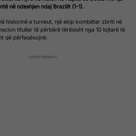
të në ndeshjen ndaj Brazilit (1-1).
në historinë e turneut, një ekip kombëtar zbriti në
cion titullar të përbërë tërësisht nga 10 lojtarë të
dit që përfaqësojnë.