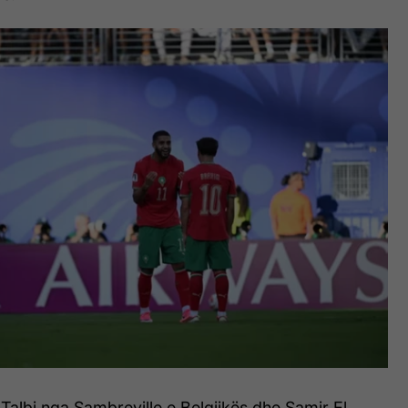
albi nga Sambreville e Belgjikës dhe Samir El