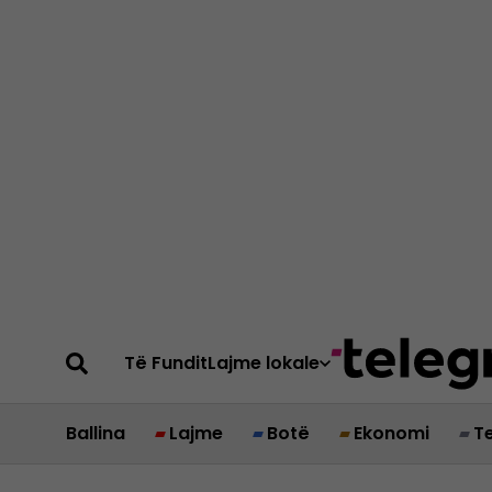
Të Fundit
Lajme lokale
Ballina
Lajme
Botë
Ekonomi
T