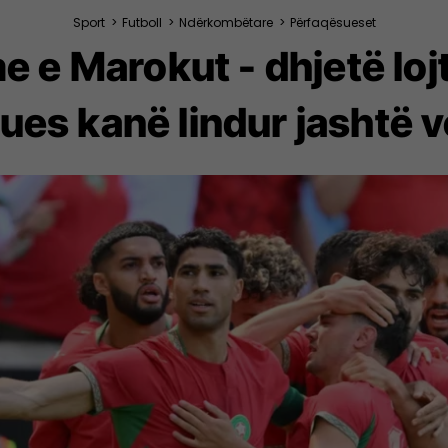
Sport
>
Futboll
>
Ndërkombëtare
>
Përfaqësueset
e e Marokut - dhjetë loj
tues kanë lindur jashtë v