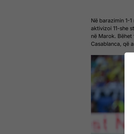
Në barazimin 1-1
aktivizoi 11-she s
në Marok. Bëhet f
Casablanca, që ak