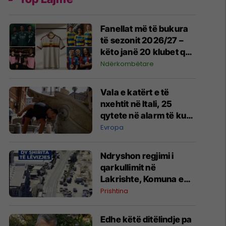
Fanellat më të bukura
të sezonit 2026/27 –
këto janë 20 klubet që
spikatën me dizajnin e
Ndërkombëtare
tyre
Vala e katërt e të
nxehtit në Itali, 25
qytete në alarm të kuq
- probleme me
Evropa
mungesën e ujit
Ndryshon regjimi i
qarkullimit në
Lakrishte, Komuna e
Prishtinës ofron
Prishtina
shpjegime
Edhe këtë ditëlindje pa