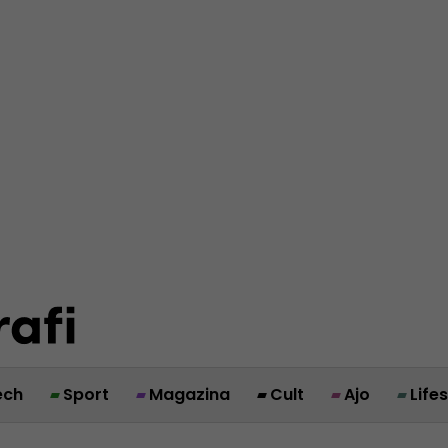
ech
Sport
Magazina
Cult
Ajo
Life