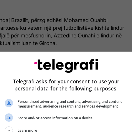
 ndaj Brazilit, përzgjedhësi Mohamed Ouahbi
tartuese ku vetëm një prej futbollistëve kishte lindur
jalë për mesfushorin, Azzedine Ounahi e lindur në
tualisht luan te Girona.
Telegrafi asks for your consent to use your
personal data for the following purposes:
Personalised advertising and content, advertising and content
measurement, audience research and services development
Store and/or access information on a device
Learn more