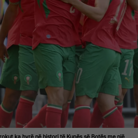
okut ka hyrë në histori të Kupës së Botës me një