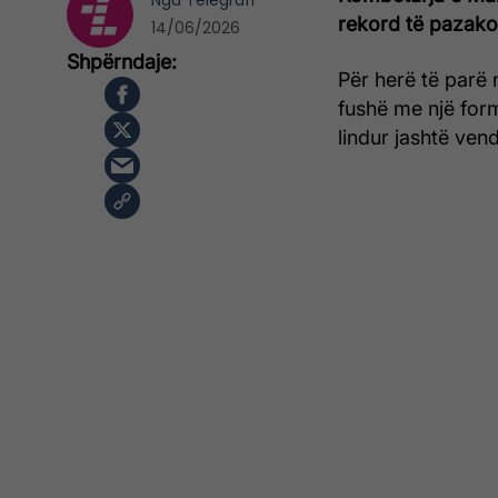
Nga
Telegrafi
rekord të pazakon
14/06/2026
Për herë të parë 
fushë me një forma
lindur jashtë ven