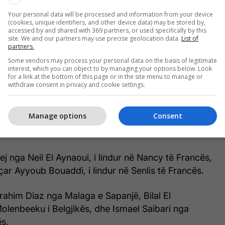
Your personal data will be processed and information from your device
(cookies, unique identifiers, and other device data) may be stored by,
accessed by and shared with 369 partners, or used specifically by this
site. We and our partners may use precise geolocation data.
List of
partners.
Some vendors may process your personal data on the basis of legitimate
interest, which you can object to by managing your options below. Look
for a link at the bottom of this page or in the site menu to manage or
lindur në Montreal të Kanadasë, ndërsa mbrojtësit
withdraw consent in privacy and cookie settings.
i dhe Achraf Hakimi kanë lindur respektivisht në
landës dhe Madrid të Spanjës. Në repartin defensiv
Manage options
Consent
Issa Diop nga Toulouse i Francës dhe Chadi Riad nga
 nga Neil El Aynaoui, i lindur në Nancy të Francës,
eçar Ayyoub Bouaddi, i lindur në Senlis të Francës.
rahim Diaz nga Malaga e Sapanjë, Bilal El
lenbeeku i Belgjikës, dhe Ismael Saibari nga
ës.