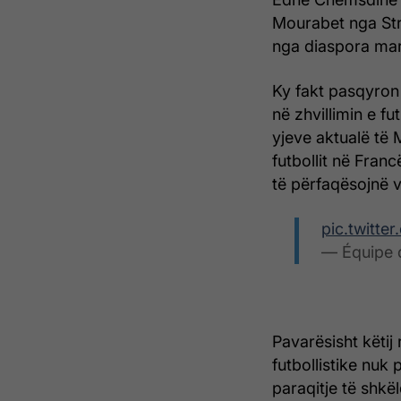
Mourabet nga Stra
nga diaspora ma
Ky fakt pasqyron
në zhvillimin e fu
yjeve aktualë të 
futbollit në Fran
të përfaqësojnë ve
pic.twitt
— Équipe
Pavarësisht këtij
futbollistike nuk
paraqitje të shkë