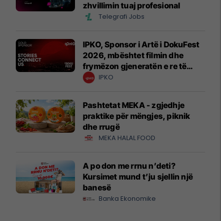
zhvillimin tuaj profesional
Telegrafi Jobs
IPKO, Sponsor i Artë i DokuFest
2026, mbështet filmin dhe
frymëzon gjeneratën e re të
krijuesve
IPKO
Pashtetat MEKA - zgjedhje
praktike për mëngjes, piknik
dhe rrugë
MEKA HALAL FOOD
A po don me rrnu n’deti?
Kursimet mund t’ju sjellin një
banesë
Banka Ekonomike