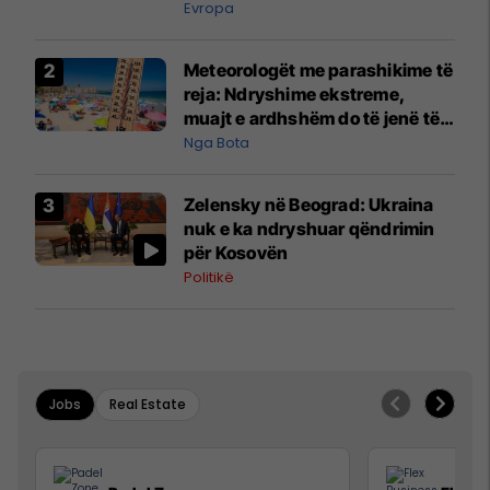
Evropa
Meteorologët me parashikime të
reja: Ndryshime ekstreme,
muajt e ardhshëm do të jenë të
pazakontë
Nga Bota
Zelensky në Beograd: Ukraina
nuk e ka ndryshuar qëndrimin
për Kosovën
Politikë
Jobs
Real Estate