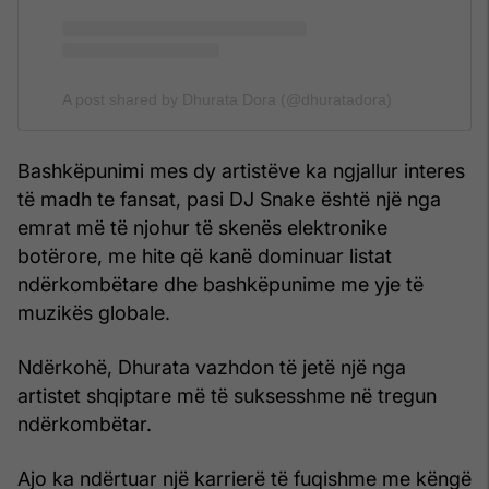
A post shared by Dhurata Dora (@dhuratadora)
Bashkëpunimi mes dy artistëve ka ngjallur interes
të madh te fansat, pasi DJ Snake është një nga
emrat më të njohur të skenës elektronike
botërore, me hite që kanë dominuar listat
ndërkombëtare dhe bashkëpunime me yje të
muzikës globale.
Ndërkohë, Dhurata vazhdon të jetë një nga
artistet shqiptare më të suksesshme në tregun
ndërkombëtar.
Ajo ka ndërtuar një karrierë të fuqishme me këngë