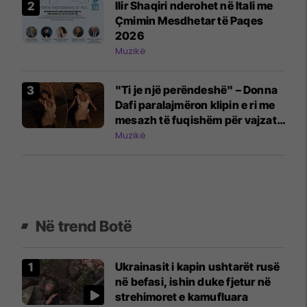
Ilir Shaqiri nderohet në Itali me
Çmimin Mesdhetar të Paqes
2026
Muzikë
"Ti je një perëndeshë" – Donna
Dafi paralajmëron klipin e ri me
mesazh të fuqishëm për vajzat
dhe gratë
Muzikë
Në trend Botë
Ukrainasit i kapin ushtarët rusë
në befasi, ishin duke fjetur në
strehimoret e kamufluara