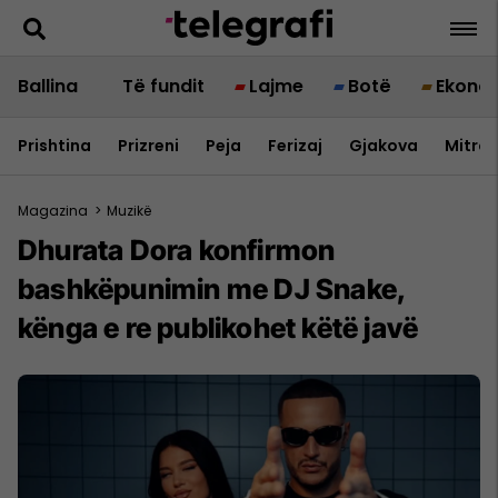
Ballina
Të fundit
Lajme
Botë
Ekono
Prishtina
Prizreni
Peja
Ferizaj
Gjakova
Mitrov
Magazina
>
Muzikë
Dhurata Dora konfirmon
bashkëpunimin me DJ Snake,
kënga e re publikohet këtë javë