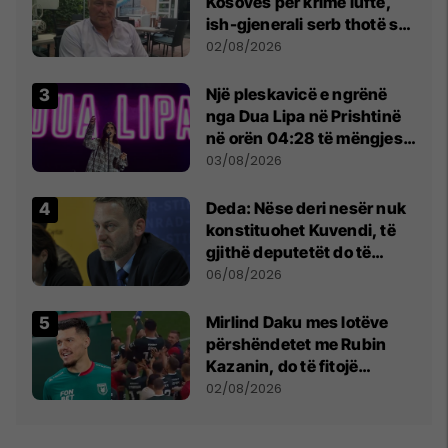
Kosovës për krime lufte,
ish-gjenerali serb thotë se
dikush e tradhtoi në
02/08/2026
Beograd
Një pleskavicë e ngrënë
nga Dua Lipa në Prishtinë
në orën 04:28 të mëngjesit
- dhe bota digjitale serbe
03/08/2026
shpall gjendjen e luftës
Deda: Nëse deri nesër nuk
konstituohet Kuvendi, të
gjithë deputetët do të
bëjnë shkelje të rëndë
06/08/2026
kushtetuese
Mirlind Daku mes lotëve
përshëndetet me Rubin
Kazanin, do të fitojë
miliona te Spartak Moska
02/08/2026