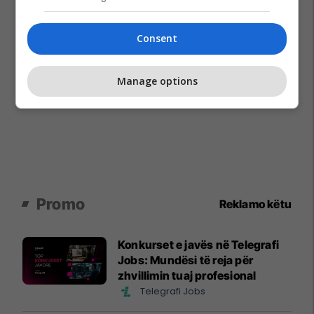
Consent
Manage options
Promo
Reklamo këtu
Konkurset e javës në Telegrafi
Jobs: Mundësi të reja për
zhvillimin tuaj profesional
Telegrafi Jobs