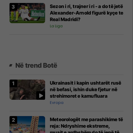
Sezon i ri, trajner i ri - a do të jetë
Alexander-Arnold figurë kyçe te
Real Madridi?
La Liga
Në trend Botë
Ukrainasit i kapin ushtarët rusë
në befasi, ishin duke fjetur në
strehimoret e kamufluara
Evropa
Meteorologët me parashikime të
reja: Ndryshime ekstreme,
muajt e ardhshëm do të jenë të