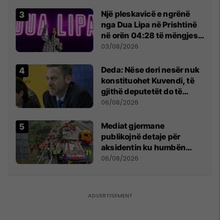
Beograd
Një pleskavicë e ngrënë
nga Dua Lipa në Prishtinë
në orën 04:28 të mëngjesit
- dhe bota digjitale serbe
03/08/2026
shpall gjendjen e luftës
Deda: Nëse deri nesër nuk
konstituohet Kuvendi, të
gjithë deputetët do të
bëjnë shkelje të rëndë
06/08/2026
kushtetuese
Mediat gjermane
publikojnë detaje për
aksidentin ku humbën
jetën tre mërgimtarë nga
06/08/2026
Komogllava e Ferizajt