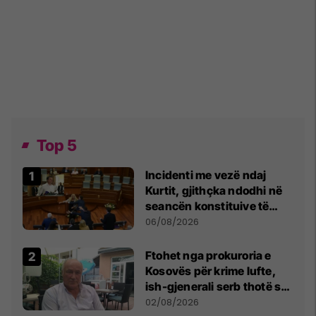
Top 5
Incidenti me vezë ndaj
Kurtit, gjithçka ndodhi në
seancën konstituive të
Kuvendit
06/08/2026
Ftohet nga prokuroria e
Kosovës për krime lufte,
ish-gjenerali serb thotë se
dikush e tradhtoi në
02/08/2026