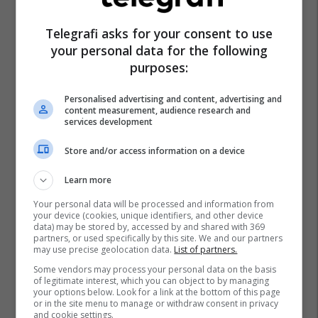
La Liga
Transferimet
Barcelona
Premier League
Hector Bellerin
Arsenal
Telegrafi asks for your consent to use
your personal data for the following
purposes:
Personalised advertising and content, advertising and
content measurement, audience research and
services development
Store and/or access information on a device
Learn more
Your personal data will be processed and information from
your device (cookies, unique identifiers, and other device
data) may be stored by, accessed by and shared with 369
partners, or used specifically by this site. We and our partners
may use precise geolocation data.
List of partners.
Some vendors may process your personal data on the basis
of legitimate interest, which you can object to by managing
your options below. Look for a link at the bottom of this page
or in the site menu to manage or withdraw consent in privacy
and cookie settings.