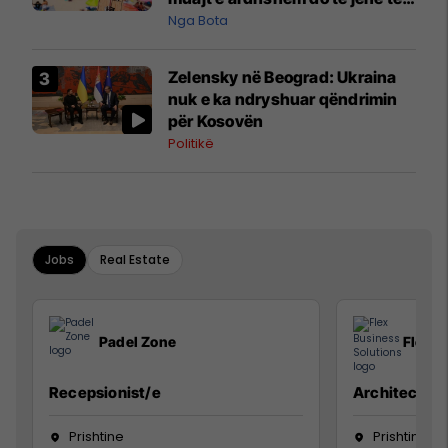
pazakontë
Nga Bota
Zelensky në Beograd: Ukraina
nuk e ka ndryshuar qëndrimin
për Kosovën
Politikë
Jobs
Real Estate
Padel Zone
Flex B
Recepsionist/e
Architect
Prishtine
Prishtinë