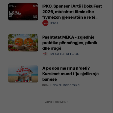
IPKO, Sponsor i Artë i DokuFest
2026, mbështet filmin dhe
frymëzon gjeneratën e re të
krijuesve
IPKO
Pashtetat MEKA - zgjedhje
praktike për mëngjes, piknik
dhe rrugë
MEKA HALAL FOOD
A po don me rrnu n’deti?
Kursimet mund t’ju sjellin një
banesë
Banka Ekonomike