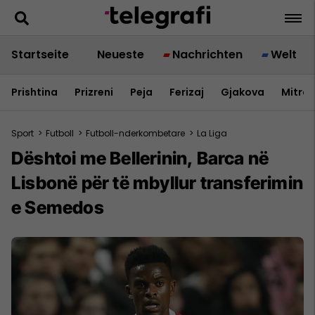
Startseite
Neueste
Nachrichten
Welt
Prishtina
Prizreni
Peja
Ferizaj
Gjakova
Mitrov
Sport
>
Futboll
>
Futboll-nderkombetare
>
La Liga
Dështoi me Bellerinin, Barca në
Lisbonë për të mbyllur transferimin
e Semedos