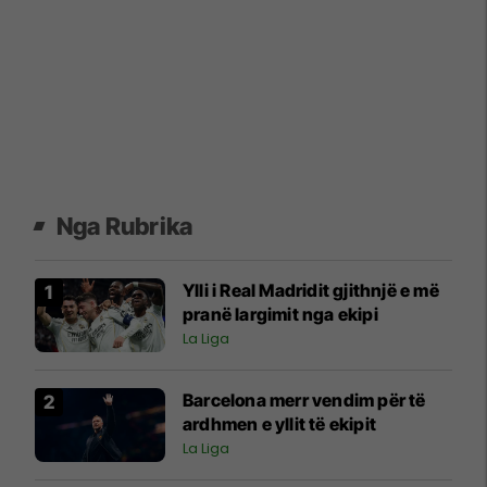
Nga Rubrika
Ylli i Real Madridit gjithnjë e më
pranë largimit nga ekipi
La Liga
Barcelona merr vendim për të
ardhmen e yllit të ekipit
La Liga