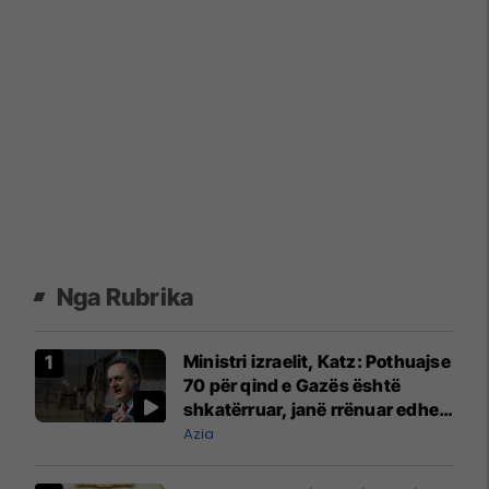
Nga Rubrika
Ministri izraelit, Katz: Pothuajse
70 për qind e Gazës është
shkatërruar, janë rrënuar edhe
fshatra në Liban
Azia