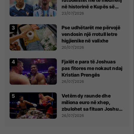
në historinë e Kupës së
Botës, Messi mbetet i dyti
23/07/2026
Pse udhëtarët me përvojë
vendosin një rrotull letre
higjienike në valixhe
20/07/2026
Fjalët e para të Joshuas
pas fitores me nokaut ndaj
Kristian Prengës
26/07/2026
Vetëm dy raunde dhe
miliona euro në xhep,
zbulohet sa fituan Joshua
e Prenga
26/07/2026