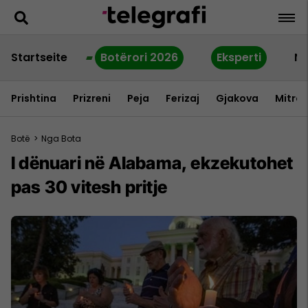
Startseite
Botërori 2026
Eksperti
Ne
Prishtina
Prizreni
Peja
Ferizaj
Gjakova
Mitrov
Botë
>
Nga Bota
I dënuari në Alabama, ekzekutohet
pas 30 vitesh pritje