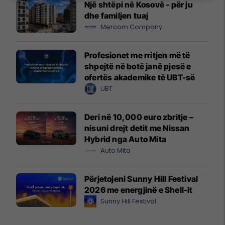
Një shtëpi në Kosovë - për ju
dhe familjen tuaj
Mercom Company
Profesionet me rritjen më të
shpejtë në botë janë pjesë e
ofertës akademike të UBT-së
UBT
Deri në 10,000 euro zbritje –
nisuni drejt detit me Nissan
Hybrid nga Auto Mita
Auto Mita
Përjetojeni Sunny Hill Festival
2026 me energjinë e Shell-it
Sunny Hill Festival