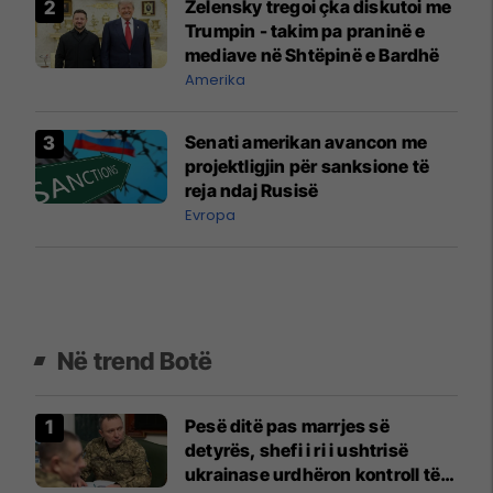
Zelensky tregoi çka diskutoi me
Trumpin - takim pa praninë e
mediave në Shtëpinë e Bardhë
Amerika
Senati amerikan avancon me
projektligjin për sanksione të
reja ndaj Rusisë
Evropa
Në trend Botë
Pesë ditë pas marrjes së
detyrës, shefi i ri i ushtrisë
ukrainase urdhëron kontroll të