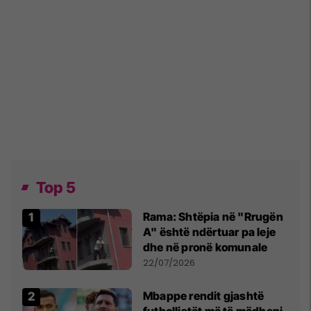
Top 5
Rama: Shtëpia në "Rrugën
A" është ndërtuar pa leje
dhe në pronë komunale
22/07/2026
Mbappe rendit gjashtë
futbollistët më të mëdhenj