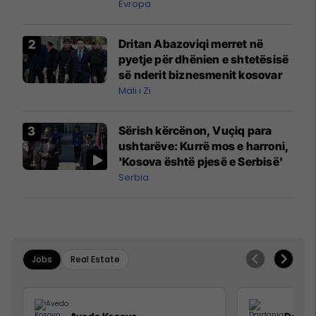
madh
Evropa
Dritan Abazoviqi merret në
pyetje për dhënien e shtetësisë
së nderit biznesmenit kosovar
Mali i Zi
Sërish kërcënon, Vuçiq para
ushtarëve: Kurrë mos e harroni,
'Kosova është pjesë e Serbisë'
Serbia
Jobs
Real Estate