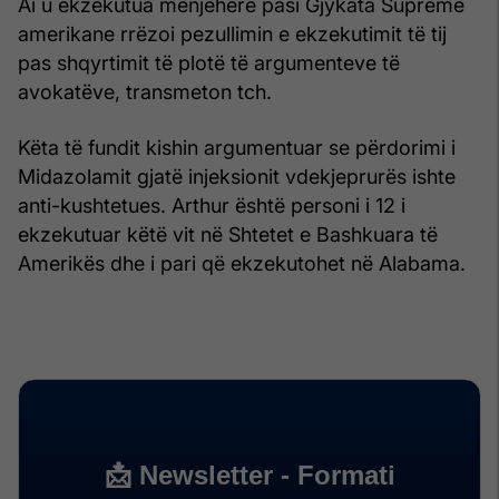
Ai u ekzekutua menjëherë pasi Gjykata Supreme
amerikane rrëzoi pezullimin e ekzekutimit të tij
pas shqyrtimit të plotë të argumenteve të
avokatëve, transmeton tch.
Këta të fundit kishin argumentuar se përdorimi i
Midazolamit gjatë injeksionit vdekjeprurës ishte
anti-kushtetues. Arthur është personi i 12 i
ekzekutuar këtë vit në Shtetet e Bashkuara të
Amerikës dhe i pari që ekzekutohet në Alabama.