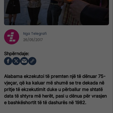
Nga
Telegrafi
26/05/2017
Alabama ekzekutoi të premten një të dënuar 75-
vjeçar, që ka kaluar më shumë se tre dekada në
pritje të ekzekutimit duke u përballur me shtatë
data të shtyra më herët, pasi u dënua për vrasjen
e bashkëshortit të të dashurës në 1982.