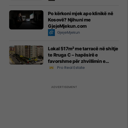
Po kërkoni mjek apo klinikë në
Kosovë? Njihuni me
GjejeMjekun.com
GjejeMjekun
Lokal 517m² me tarracë në shitje
te Rruga C – hapësirë e
favorshme për zhvillimin e
biznesit #15796
Pro Real Estate