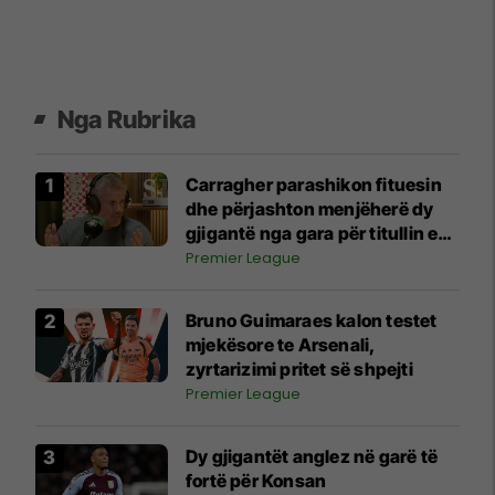
Nga Rubrika
Carragher parashikon fituesin
dhe përjashton menjëherë dy
gjigantë nga gara për titullin e
Ligës Premier
Premier League
Bruno Guimaraes kalon testet
mjekësore te Arsenali,
zyrtarizimi pritet së shpejti
Premier League
Dy gjigantët anglez në garë të
fortë për Konsan