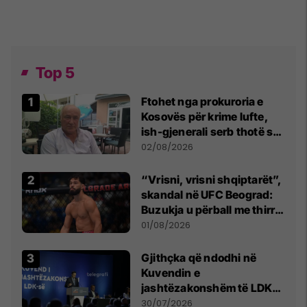
Top 5
Ftohet nga prokuroria e
Kosovës për krime lufte,
ish-gjenerali serb thotë se
dikush e tradhtoi në
02/08/2026
Beograd
“Vrisni, vrisni shqiptarët”,
skandal në UFC Beograd:
Buzukja u përball me thirrje
anti-shqiptare nga
01/08/2026
tribunat
Gjithçka që ndodhi në
Kuvendin e
jashtëzakonshëm të LDK-
së
30/07/2026