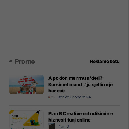
Promo
Reklamo këtu
A po don me rrnu n’deti?
Kursimet mund t’ju sjellin një
banesë
Banka Ekonomike
Plan B Creative rrit ndikimin e
biznesit tuaj online
Plan B