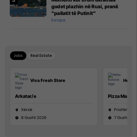
godet plazhin në Rusi, pranë
"pallatit të Putinit"
Evropa
Jobs
Real Estate
Viva Fresh Store
Hebs 
Arkatar/e
Pizza Man
Xërxë
Prishtinë
8 Gusht 2026
7 Gusht 20