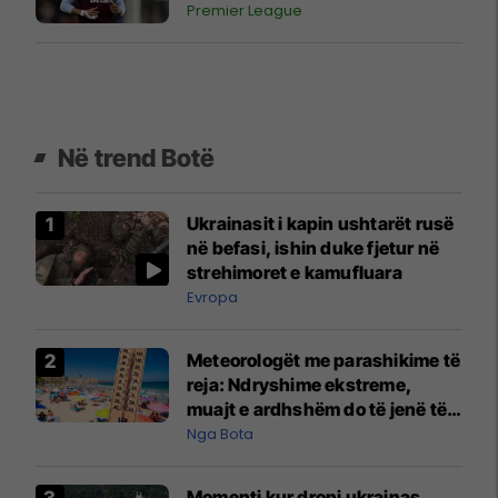
Premier League
Në trend Botë
Ukrainasit i kapin ushtarët rusë
në befasi, ishin duke fjetur në
strehimoret e kamufluara
Evropa
Meteorologët me parashikime të
reja: Ndryshime ekstreme,
muajt e ardhshëm do të jenë të
pazakontë
Nga Bota
Momenti kur droni ukrainas