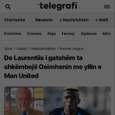
Startseite
Neueste
Nachrichten
Welt
Prishtina
Prizreni
Peja
Ferizaj
Gjakova
Mitrov
Sport
>
Futboll
>
Ndërkombëtare
>
Premier League
De Laurentiis i gatshëm ta
shkëmbejë Osimhenin me yllin e
Man United