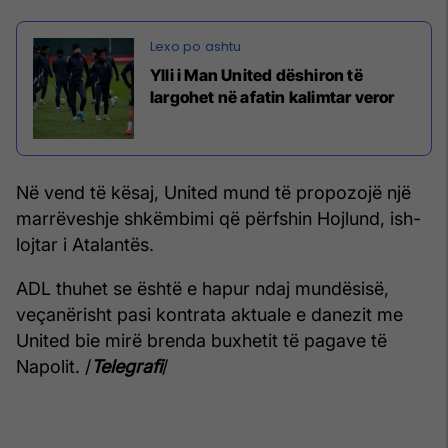
Ylli i Man United dëshiron të
largohet në afatin kalimtar veror
Në vend të kësaj, United mund të propozojë një
marrëveshje shkëmbimi që përfshin Hojlund, ish-
lojtar i Atalantës.
ADL thuhet se është e hapur ndaj mundësisë,
veçanërisht pasi kontrata aktuale e danezit me
United bie mirë brenda buxhetit të pagave të
Napolit. /
Telegrafi
/