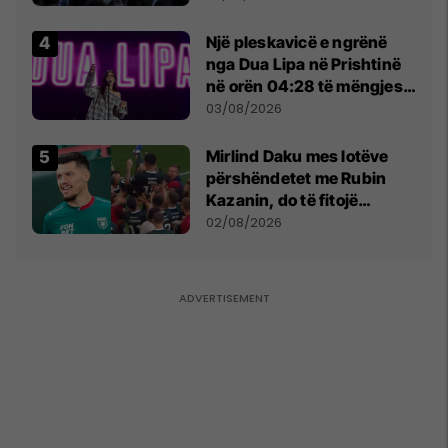
Një pleskavicë e ngrënë
nga Dua Lipa në Prishtinë
në orën 04:28 të mëngjesit
- dhe bota digjitale serbe
03/08/2026
shpall gjendjen e luftës
Mirlind Daku mes lotëve
përshëndetet me Rubin
Kazanin, do të fitojë
miliona te Spartak Moska
02/08/2026