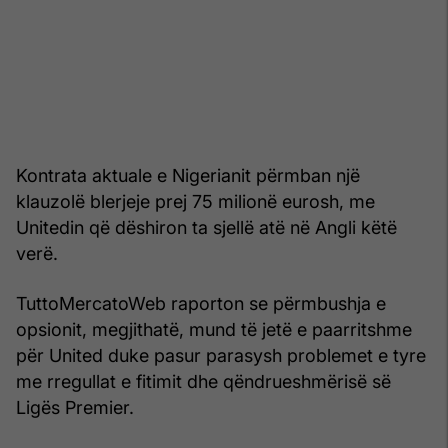
Kontrata aktuale e Nigerianit përmban një
klauzolë blerjeje prej 75 milionë eurosh, me
Unitedin që dëshiron ta sjellë atë në Angli këtë
verë.
TuttoMercatoWeb raporton se përmbushja e
opsionit, megjithatë, mund të jetë e paarritshme
për United duke pasur parasysh problemet e tyre
me rregullat e fitimit dhe qëndrueshmërisë së
Ligës Premier.