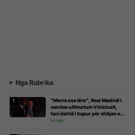
Nga Rubrika
"Merre ose lëre", Real Madridi i
vendos ultimatum Viniciusit,
tani është i hapur për shitjen e
tij
La Liga