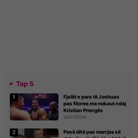
Top 5
Fjalët e para të Joshuas
pas fitores me nokaut ndaj
Kristian Prengës
26/07/2026
Pesë ditë pas marrjes së