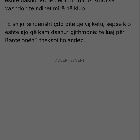
është dashur kohë për t’u rritur. Ai shtoi se
vazhdon të ndihet mirë në klub.
“E shijoj sinqerisht çdo ditë që vij këtu, sepse kjo
është ajo që kam dashur gjithmonë: të luaj për
Barcelonën”, theksoi holandezi.