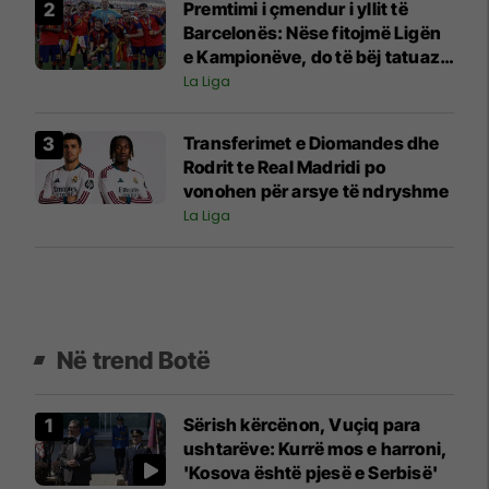
Premtimi i çmendur i yllit të
Barcelonës: Nëse fitojmë Ligën
e Kampionëve, do të bëj tatuazh
fytyrën e Flickut
La Liga
Transferimet e Diomandes dhe
Rodrit te Real Madridi po
vonohen për arsye të ndryshme
La Liga
Në trend Botë
Sërish kërcënon, Vuçiq para
ushtarëve: Kurrë mos e harroni,
'Kosova është pjesë e Serbisë'