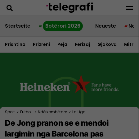
Startseite
Botërori 2026
Neueste
Nac
Prishtina
Prizreni
Peja
Ferizaj
Gjakova
Mitrov
Sport
>
Futboll
>
Ndërkombëtare
>
La Liga
De Jong pranon se e mendoi
largimin nga Barcelona pas