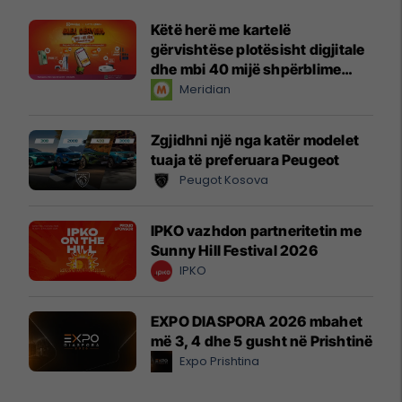
Këtë herë me kartelë
gërvishtëse plotësisht digjitale
dhe mbi 40 mijë shpërblime
instant!
Meridian
Zgjidhni një nga katër modelet
tuaja të preferuara Peugeot
Peugot Kosova
IPKO vazhdon partneritetin me
Sunny Hill Festival 2026
IPKO
EXPO DIASPORA 2026 mbahet
më 3, 4 dhe 5 gusht në Prishtinë
Expo Prishtina