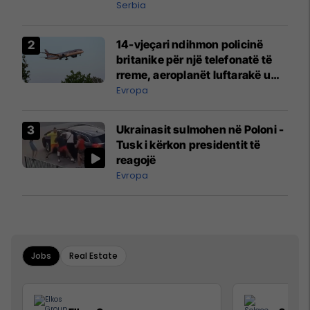
Serbia
14-vjeçari ndihmon policinë
britanike për një telefonatë të
rreme, aeroplanët luftarakë u
ngritën në ajër për të
Evropa
interceptuar fluturaken e Qatar
Airways që po shkonte drejt
Ukrainasit sulmohen në Poloni -
Mançesterit
Tusk i kërkon presidentit të
reagojë
Evropa
Jobs
Real Estate