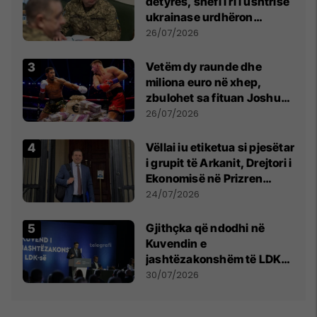
detyrës, shefi i ri i ushtrisë
ukrainase urdhëron
kontroll të madh
26/07/2026
Vetëm dy raunde dhe
miliona euro në xhep,
zbulohet sa fituan Joshua
e Prenga
26/07/2026
Vëllai iu etiketua si pjesëtar
i grupit të Arkanit, Drejtori i
Ekonomisë në Prizren
mohon pretendimet
24/07/2026
Gjithçka që ndodhi në
Kuvendin e
jashtëzakonshëm të LDK-
së
30/07/2026