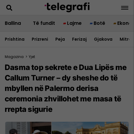
Ballina
Të fundit
Lajme
Botë
Ekono
Prishtina
Prizreni
Peja
Ferizaj
Gjakova
Mitrov
Magazina
>
Yjet
Dasma top sekrete e Dua Lipës me
Callum Turner – dy sheshe do të
mbyllen në Palermo derisa
ceremonia zhvillohet me masa të
rrepta sigurie