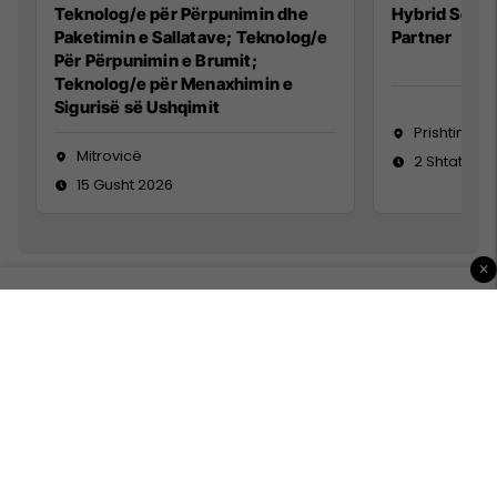
Teknolog/e për Përpunimin dhe
Hybrid Senio
Paketimin e Sallatave; Teknolog/e
Partner
Për Përpunimin e Brumit;
Teknolog/e për Menaxhimin e
Sigurisë së Ushqimit
Prishtinë
Mitrovicë
2 Shtator 2
15 Gusht 2026
×