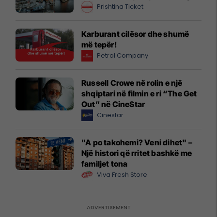
Prishtina Ticket
Karburant cilësor dhe shumë
më tepër!
Petrol Company
Russell Crowe në rolin e një
shqiptari në filmin e ri “The Get
Out” në CineStar
Cinestar
"A po takohemi? Veni dihet" –
Një histori që rritet bashkë me
familjet tona
Viva Fresh Store