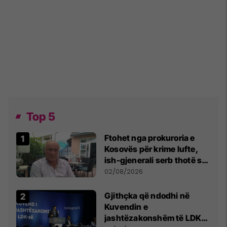
Top 5
Ftohet nga prokuroria e
Kosovës për krime lufte,
ish-gjenerali serb thotë se
dikush e tradhtoi në
02/08/2026
Beograd
Gjithçka që ndodhi në
Kuvendin e
jashtëzakonshëm të LDK-