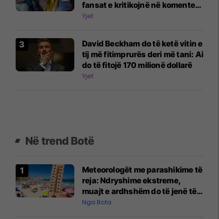
fansat e kritikojnë në komente:
Fëmijët e tu janë vazhdimisht në
Yjet
telefona
David Beckham do të ketë vitin e
tij më fitimprurës deri më tani: Ai
do të fitojë 170 milionë dollarë
Yjet
Në trend Botë
Meteorologët me parashikime të
reja: Ndryshime ekstreme,
muajt e ardhshëm do të jenë të
pazakontë
Nga Bota