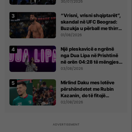
së
30/07/2026
“Vrisni, vrisni shqiptarët”,
skandal në UFC Beograd:
Buzukja u përball me thirrje
anti-shqiptare nga
01/08/2026
tribunat
Një pleskavicë e ngrënë
nga Dua Lipa në Prishtinë
në orën 04:28 të mëngjesit
- dhe bota digjitale serbe
03/08/2026
shpall gjendjen e luftës
Mirlind Daku mes lotëve
përshëndetet me Rubin
Kazanin, do të fitojë
miliona te Spartak Moska
02/08/2026