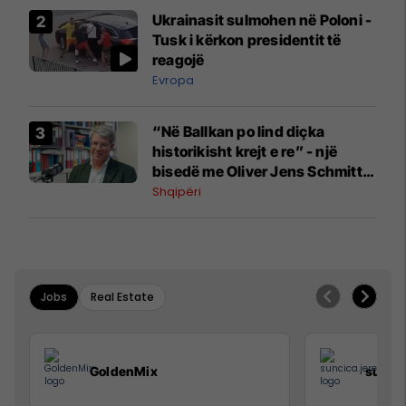
Ukrainasit sulmohen në Poloni -
Tusk i kërkon presidentit të
reagojë
Evropa
“Në Ballkan po lind diçka
historikisht krejt e re” - një
bisedë me Oliver Jens Schmitt
mbi protestat në Shqipëri dhe të
Shqipëri
kaluarën e rajonit
Jobs
Real Estate
GoldenMix
sunci