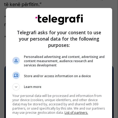
të kenë përfitim.”
“Kush e di nëse ajo do t’i bëjë qytetit një dhuratë
në këmbim.”
Telegrafi asks for your consent to use
“Ndoshta një koncert falas në plazh?”
your personal data for the following
purposes:
Personalised advertising and content, advertising and
content measurement, audience research and
services development
Store and/or access information on a device
Learn more
Your personal data will be processed and information from
your device (cookies, unique identifiers, and other device
data) may be stored by, accessed by and shared with 369
partners, or used specifically by this site. We and our partners
may use precise geolocation data.
List of partners.