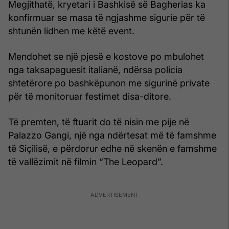
Megjithatë, kryetari i Bashkisë së Bagherias ka
konfirmuar se masa të ngjashme sigurie për të
shtunën lidhen me këtë event.
Mendohet se një pjesë e kostove po mbulohet
nga taksapaguesit italianë, ndërsa policia
shtetërore po bashkëpunon me sigurinë private
për të monitoruar festimet disa-ditore.
Të premten, të ftuarit do të nisin me pije në
Palazzo Gangi, një nga ndërtesat më të famshme
të Siçilisë, e përdorur edhe në skenën e famshme
të vallëzimit në filmin “The Leopard”.