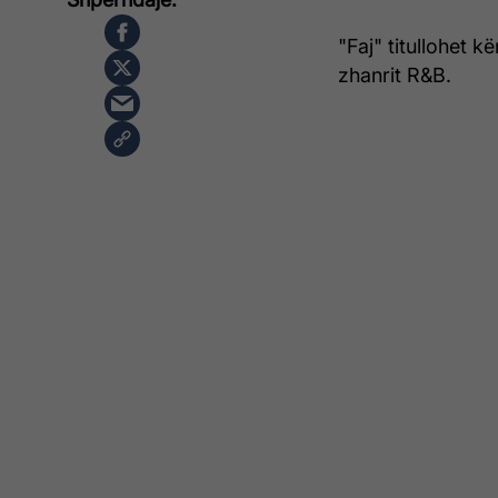
"Faj" titullohet k
zhanrit R&B.