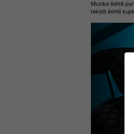
Muzika është pun
tekstit është kujd