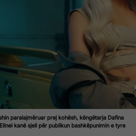
shin paralajmëruar prej kohësh, këngëtarja Dafina
 Elinel kanë sjell për publikun bashkëpunimin e tyre