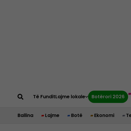
Të Fundit
Lajme lokale
Botërori 2026
Ballina
Lajme
Botë
Ekonomi
T