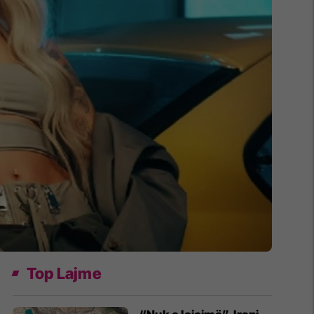
Top Lajme