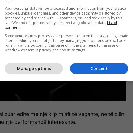
Your personal data will be processed and information from your device
(cookies, unique identifiers, and other device data) may be stored by,
accessed by and shared with 369 partners, or used specifically by this
site. We and our partners may use precise geolocation data.
List of
partners.
Some vendors may process your personal data on the basis of legitimate
interest, which you can object to by managing your options below. Look
for a link at the bottom of this page or in the site menu to manage or
withdraw consent in privacy and cookie settings.
Manage options
Consent
lizuar edhe me një klip mjaft të veçantë, në të cilin
 me një performancë interesante.