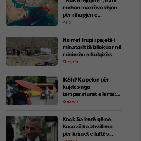
“Nuk e lejojmë”, Irani
mohon marrëveshjen
për rihapjen e
Ngushticës së
Azia
Hormuzit
Nxirret trupi i pajetë i
minatorit të bllokuar në
minierën e Bulqizës
Shqipëri
IKShPK apelon për
kujdes nga
temperaturat e larta:
Mos i lini fëmijët vetëm
Kosovë
në veturë, kontrolloni
të moshuarit
Koci: Sa herë që në
Kosovë ka zhvillime
për krimet e luftës