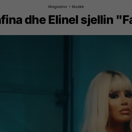
Magazina
>
Muzikë
fina dhe Elinel sjellin "F