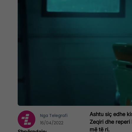
Ashtu siç edhe ki
Nga
Telegrafi
Zeqiri dhe reperi
16/04/2022
më të ri.