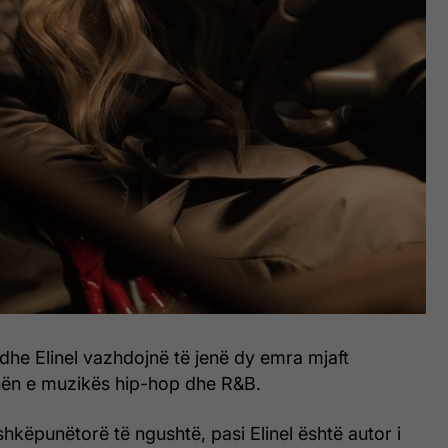
edhe Elinel vazhdojnë të jenë dy emra mjaft
ën e muzikës hip-hop dhe R&B.
hkëpunëtorë të ngushtë, pasi Elinel është autor i