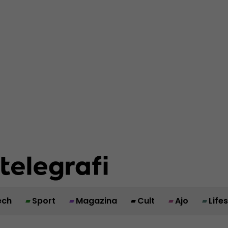
ech
Sport
Magazina
Cult
Ajo
Life