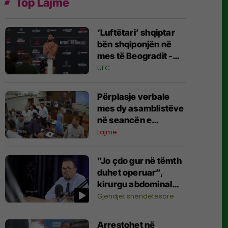
Top Lajme
‘Luftëtari’ shqiptar
bën shqiponjën në
mes të Beogradit -
serbët e cilësojnë
UFC
provokim, ai e
cilëson simbol të
Përplasje verbale
identitetit
mes dy asamblistëve
në seancën e
Kuvendit të Pejës
Lajme
"Jo çdo gur në tëmth
duhet operuar”,
kirurgu abdominal
Ymer Durmishi
Gjendjet shëndetësore
tregon kur duhet
ndërhyrja
Arrestohet në