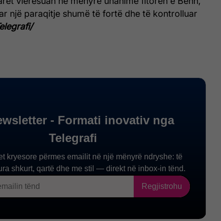
arët vlerësuan në mënyrë unanime fitoren e Benn,
r një paraqitje shumë të fortë dhe të kontrolluar
elegrafi/