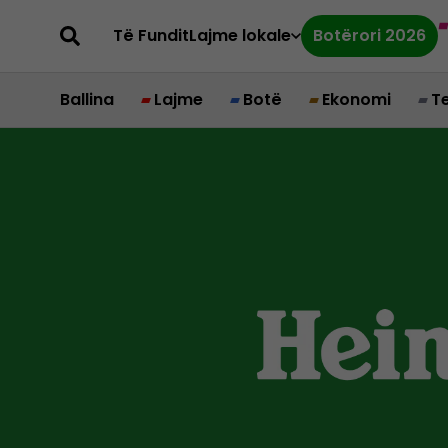
Të Fundit
Lajme lokale
Botërori 2026
Ballina
Lajme
Botë
Ekonomi
T