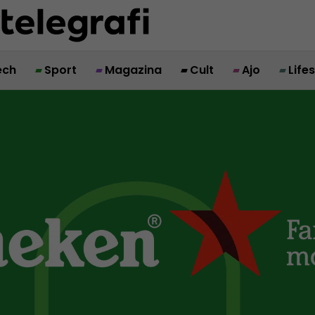
ech
Sport
Magazina
Cult
Ajo
Life