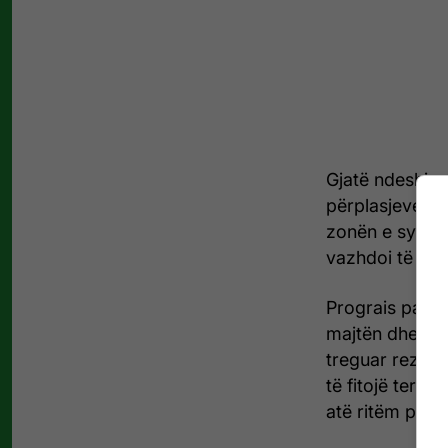
Gjatë ndeshjes
përplasjeve me
zonën e syrit. 
vazhdoi të ish
Prograis pati 
majtën dhe të
treguar reziste
të fitojë terren
atë ritëm për k