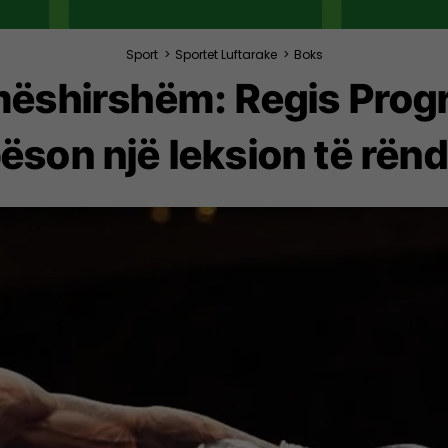
Sport
>
Sportet Luftarake
>
Boks
ëshirshëm: Regis Progr
ëson një leksion të rën