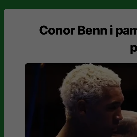
Conor Benn i pam
p