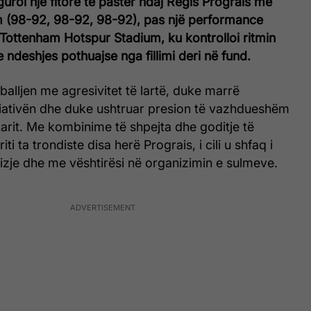
uroi një fitore të pastër ndaj Regis Prograis me
 (98-92, 98-92, 98-92), pas një performance
ottenham Hotspur Stadium, ku kontrolloi ritmin
e ndeshjes pothuajse nga fillimi deri në fund.
balljen me agresivitet të lartë, duke marrë
iativën dhe duke ushtruar presion të vazhdueshëm
arit. Me kombinime të shpejta dhe goditje të
iti ta trondiste disa herë Prograis, i cili u shfaq i
vizje dhe me vështirësi në organizimin e sulmeve.