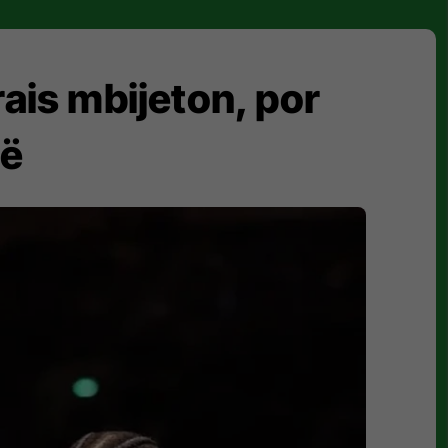
ais mbijeton, por
dë