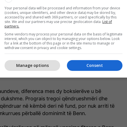
enn beats Regis Prograis by unanimous decision
Your personal data will be processed and information from your device
 rounds 🔥
#FuryMakhmudov
(cookies, unique identifiers, and other device data) may be stored by,
accessed by and shared with 369 partners, or used specifically by this
tter.com/IT33s4tVhS
site. We and our partners may use precise geolocation data.
List of
nquent MMA (@DelinquentMMA)
April 11, 2026
partners.
Some vendors may process your personal data on the basis of legitimate
interest, which you can object to by managing your options below. Look
 Benn u dallua për superioritetin në shpejtësi,
for a link at the bottom of this page or in the site menu to manage or
lum goditjesh. Ai dominoi sidomos në distancë të
withdraw consent in privacy and cookie settings.
ditur fort në trup dhe duke e lodhur gradualisht
Presioni i tij i vazhdueshëm nuk i dha hapësirë
Manage options
Consent
ndoste ritmin apo të ndërtonte aksione të
aundeve, diferenca mes dy boksierëve u bë
e dukshme. Prograis tregoi qëndrueshmëri dhe
qëndruar në këmbë deri në fund, por nuk arriti të
konkurrues përballë dominimit të Benn.