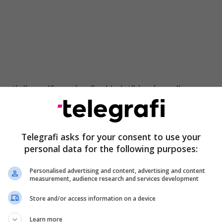
 pati disa ndërprerje për shkak të kapjeve dhe
 kokë, të cilat i shkaktuan edhe prerje Bennit në
Megjithatë, këto nuk ndikuan në ritmin e tij, pasi ai
te më aktiv dhe më i saktë në goditje.
Telegrafi asks for your consent to use your
personal data for the following purposes:
momente të izoluara ku arriti të godasë me të
 përfshihet në shkëmbime më të balancuara, duke
Personalised advertising and content, advertising and content
ncë dhe përvojë. Në një fazë të ndeshjes, ai arriti
measurement, audience research and services development
 dhe të japë shenja rikthimi, por nuk arriti ta ruajë
Store and/or access information on a device
ohë të gjatë.
Learn more