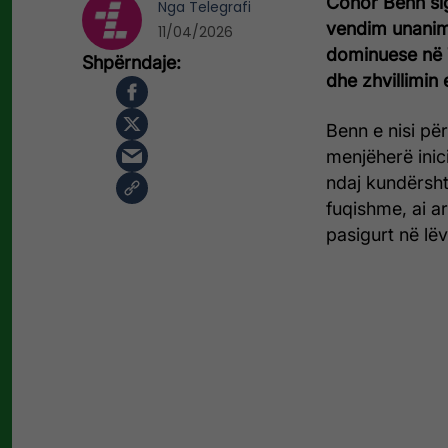
Conor Benn sig
Nga
Telegrafi
vendim unanim
11/04/2026
dominuese në T
dhe zhvillimin 
Benn e nisi për
menjëherë inic
ndaj kundërsht
fuqishme, ai arr
pasigurt në lë