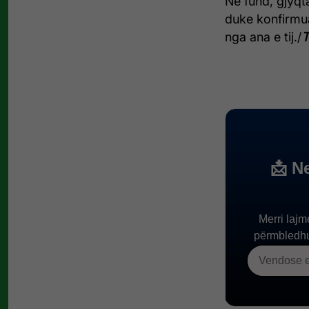
Në fund, gjyqt
duke konfirmua
nga ana e tij./
T