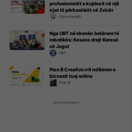
profesionistët e kujdesit në një
rrjet të përbashkët në Zvicër
Alba Health
Nga UBT në skenën botërore të
robotikës: Kosova drejt Koresë
së Jugut
UBT
Plan B Creative rrit ndikimin e
biznesit tuaj online
Plan B