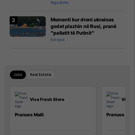
pazakontë
Nga Bota
Momenti kur droni ukrainas
godet plazhin në Rusi, pranë
"pallatit të Putinit"
Evropa
Jobs
Real Estate
Viva Fresh Store
Viva F
Pranues Malli
Pranues mall