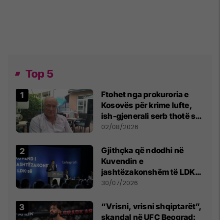
Top 5
Ftohet nga prokuroria e
Kosovës për krime lufte,
ish-gjenerali serb thotë se
dikush e tradhtoi në
02/08/2026
Beograd
Gjithçka që ndodhi në
Kuvendin e
jashtëzakonshëm të LDK-
së
30/07/2026
“Vrisni, vrisni shqiptarët”,
skandal në UFC Beograd: