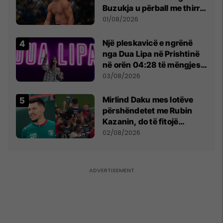
Buzukja u përball me thirrje
anti-shqiptare nga
01/08/2026
tribunat
Një pleskavicë e ngrënë
nga Dua Lipa në Prishtinë
në orën 04:28 të mëngjesit
- dhe bota digjitale serbe
03/08/2026
shpall gjendjen e luftës
Mirlind Daku mes lotëve
përshëndetet me Rubin
Kazanin, do të fitojë
miliona te Spartak Moska
02/08/2026