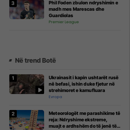
Phil Foden zbulon ndryshimin e
madh mes Marescas dhe
Guardiolas
Premier League
Në trend Botë
Ukrainasit i kapin ushtarët rusë
në befasi, ishin duke fjetur në
strehimoret e kamufluara
Evropa
Meteorologët me parashikime të
reja: Ndryshime ekstreme,
muajt e ardhshëm do të jenë të