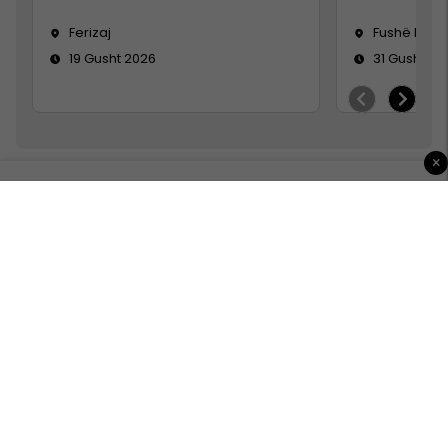
Ferizaj
Fushë Koso
19 Gusht 2026
31 Gusht 20
×