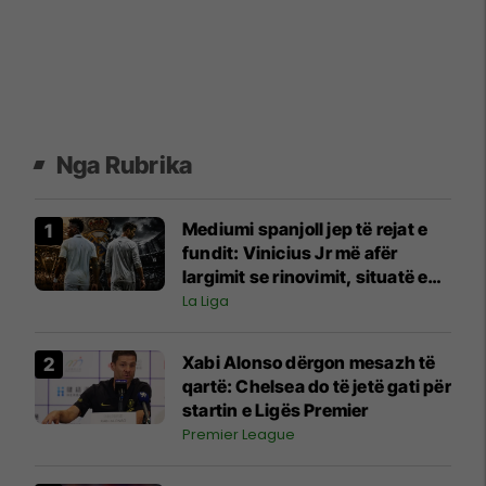
Nga Rubrika
Mediumi spanjoll jep të rejat e
fundit: Vinicius Jr më afër
largimit se rinovimit, situatë e
ngjashme me atë që i ndodhi
La Liga
Cristiano Ronaldos
Xabi Alonso dërgon mesazh të
qartë: Chelsea do të jetë gati për
startin e Ligës Premier
Premier League