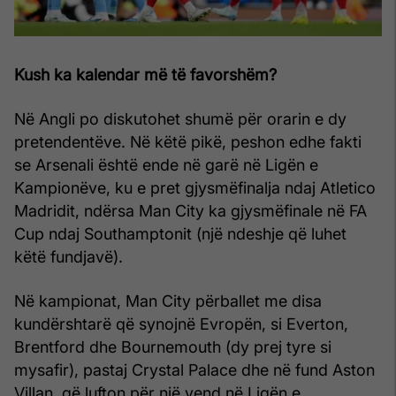
Kush ka kalendar më të favorshëm?
Në Angli po diskutohet shumë për orarin e dy
pretendentëve. Në këtë pikë, peshon edhe fakti
se Arsenali është ende në garë në Ligën e
Kampionëve, ku e pret gjysmëfinalja ndaj Atletico
Madridit, ndërsa Man City ka gjysmëfinale në FA
Cup ndaj Southamptonit (një ndeshje që luhet
këtë fundjavë).
Në kampionat, Man City përballet me disa
kundërshtarë që synojnë Evropën, si Everton,
Brentford dhe Bournemouth (dy prej tyre si
mysafir), pastaj Crystal Palace dhe në fund Aston
Villan, që lufton për një vend në Ligën e