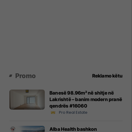
Promo
Reklamo këtu
Banesë 98.96m² në shitje në
Lakrishtë – banim modern pranë
qendrës #16060
Pro Real Estate
Alba Health bashkon