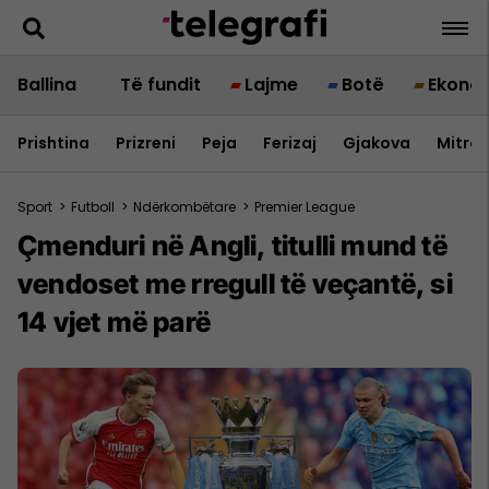
Ballina
Të fundit
Lajme
Botë
Ekono
Prishtina
Prizreni
Peja
Ferizaj
Gjakova
Mitrov
Sport
>
Futboll
>
Ndërkombëtare
>
Premier League
Çmenduri në Angli, titulli mund të
vendoset me rregull të veçantë, si
14 vjet më parë