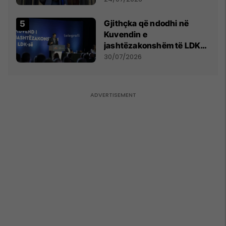
Gjithçka që ndodhi në
Kuvendin e
jashtëzakonshëm të LDK-
së
30/07/2026