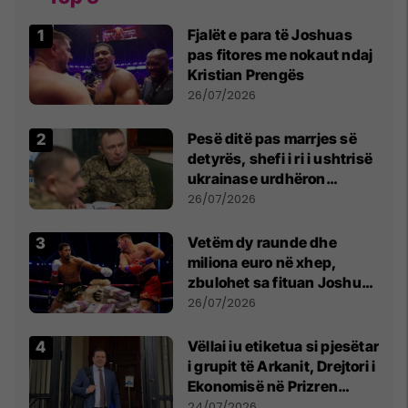
Fjalët e para të Joshuas
pas fitores me nokaut ndaj
Kristian Prengës
26/07/2026
Pesë ditë pas marrjes së
detyrës, shefi i ri i ushtrisë
ukrainase urdhëron
kontroll të madh
26/07/2026
Vetëm dy raunde dhe
miliona euro në xhep,
zbulohet sa fituan Joshua
e Prenga
26/07/2026
Vëllai iu etiketua si pjesëtar
i grupit të Arkanit, Drejtori i
Ekonomisë në Prizren
mohon pretendimet
24/07/2026