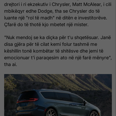
drejtori i ri ekzekutiv i Chrysler, Matt McAlear, i cili
mbikëqyr edhe Dodge, tha se Chrysler do të
luante një "rol të madh" në ditën e investitorëve.
Çfarë do të thotë kjo mbetet një mister.
"Nuk mendoj se ka diçka për t'u shqetësuar. Janë
disa gjëra për të cilat kemi folur tashmë me
këshillin tonë kombëtar të shitësve dhe jemi të
emocionuar t'i paraqesim ato në një farë mënyre",
tha ai.