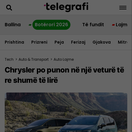
Ballina
Botërori 2026
Të fundit
Lajme
Prishtina
Prizreni
Peja
Ferizaj
Gjakova
Mitrov
Tech
>
Auto & Transport
>
Auto Lajme
Chrysler po punon në një veturë të
re shumë të lirë