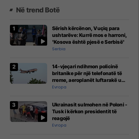
Në trend Botë
Sërish kërcënon, Vuçiq para
ushtarëve: Kurrë mos e harroni,
'Kosova është pjesë e Serbisë'
Serbia
14-vjeçari ndihmon policinë
britanike për një telefonatë të
rreme, aeroplanët luftarakë u
ngritën në ajër për të
Evropa
interceptuar fluturaken e Qatar
Airways që po shkonte drejt
Ukrainasit sulmohen në Poloni -
Mançesterit
Tusk i kërkon presidentit të
reagojë
Evropa