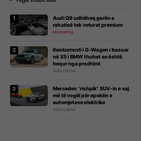
Audi Q9 udhëheq garën e
rehatisë tek veturat premium
Marketing
Konkurrenti i G-Wagon i bazuar
në X5 i BMW thuhet se është
hequr nga prodhimi
Auto Lajme
Mercedes ‘rishpik’ SUV-in e saj
më të vogël për epokën e
automjeteve elektrike
Auto Lajme