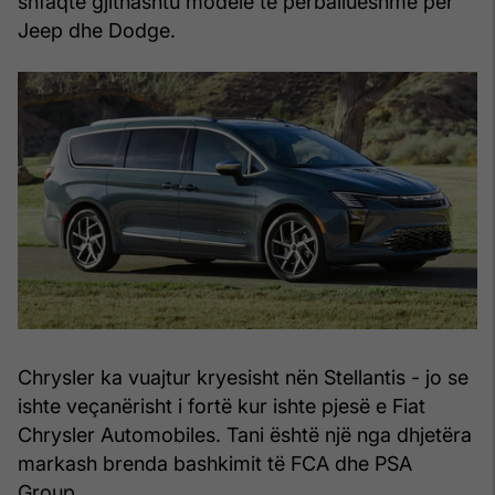
shfaqte gjithashtu modele të përballueshme për
Jeep dhe Dodge.
Chrysler ka vuajtur kryesisht nën Stellantis - jo se
ishte veçanërisht i fortë kur ishte pjesë e Fiat
Chrysler Automobiles. Tani është një nga dhjetëra
markash brenda bashkimit të FCA dhe PSA
Group.