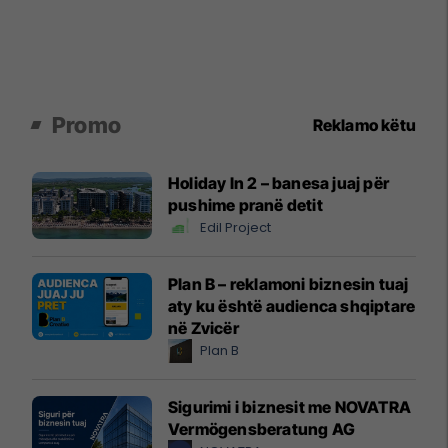
Promo
Reklamo këtu
Holiday In 2 – banesa juaj për
pushime pranë detit
Edil Project
Plan B – reklamoni biznesin tuaj
aty ku është audienca shqiptare
në Zvicër
Plan B
Sigurimi i biznesit me NOVATRA
Vermögensberatung AG