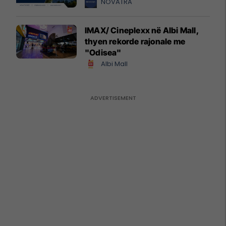
NOVATRA
IMAX/ Cineplexx në Albi Mall,
thyen rekorde rajonale me
"Odisea"
Albi Mall