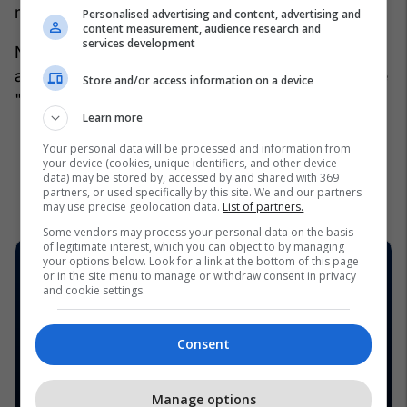
mëngjes dhe atmosfera është fantastike".
Personalised advertising and content, advertising and
content measurement, audience research and
services development
Një tjetër kalimtar i paidentifikuar i tha BFMTV se
ai pa personel të ndihmës të parë duke punuar në
Store and/or access information on a device
"trupa të vegjël, ndoshta tre ose katër vjeç".
Learn more
Your personal data will be processed and information from
your device (cookies, unique identifiers, and other device
data) may be stored by, accessed by and shared with 369
partners, or used specifically by this site. We and our partners
may use precise geolocation data.
List of partners.
Some vendors may process your personal data on the basis
of legitimate interest, which you can object to by managing
your options below. Look for a link at the bottom of this page
or in the site menu to manage or withdraw consent in privacy
and cookie settings.
Consent
Manage options