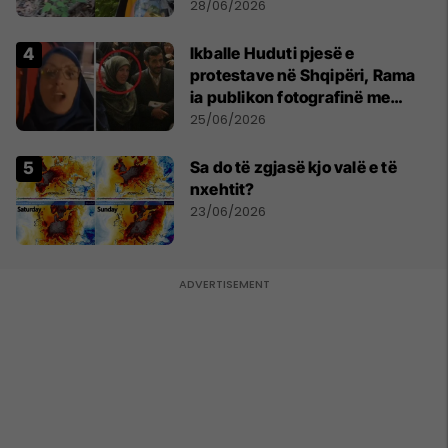
mbijetesë
28/06/2026
Ikballe Huduti pjesë e
protestave në Shqipëri, Rama
ia publikon fotografinë me
Ahmadinejadin e Iranit
25/06/2026
Sa do të zgjasë kjo valë e të
nxehtit?
23/06/2026