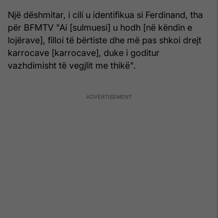
Një dëshmitar, i cili u identifikua si Ferdinand, tha
për BFMTV "Ai [sulmuesi] u hodh [në këndin e
lojërave], filloi të bërtiste dhe më pas shkoi drejt
karrocave [karrocave], duke i goditur
vazhdimisht të vegjlit me thikë".