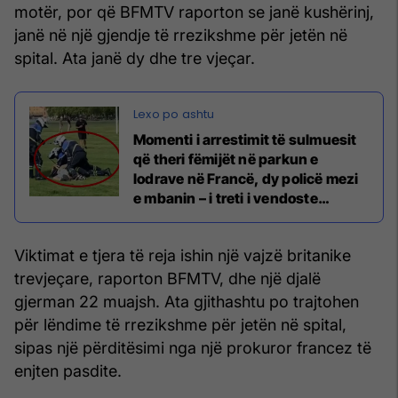
motër, por që BFMTV raporton se janë kushërinj,
janë në një gjendje të rrezikshme për jetën në
spital. Ata janë dy dhe tre vjeçar.
Momenti i arrestimit të sulmuesit
që theri fëmijët në parkun e
lodrave në Francë, dy policë mezi
e mbanin – i treti i vendoste
prangat
Viktimat e tjera të reja ishin një vajzë britanike
trevjeçare, raporton BFMTV, dhe një djalë
gjerman 22 muajsh. Ata gjithashtu po trajtohen
për lëndime të rrezikshme për jetën në spital,
sipas një përditësimi nga një prokuror francez të
enjten pasdite.