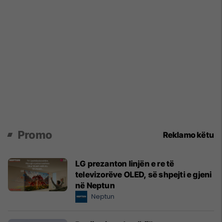
Promo
Reklamo këtu
LG prezanton linjën e re të
televizorëve OLED, së shpejti e gjeni
në Neptun
Neptun