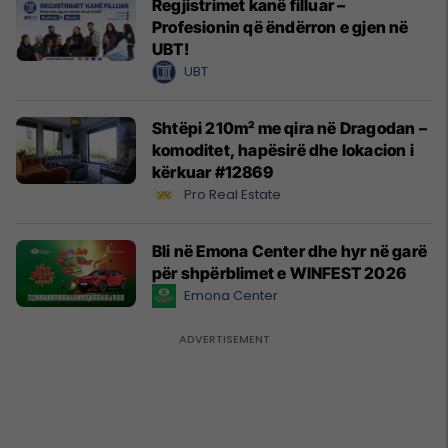
Regjistrimet kanë filluar –
Profesionin që ëndërron e gjen në
UBT!
UBT
Shtëpi 210m² me qira në Dragodan –
komoditet, hapësirë dhe lokacion i
kërkuar #12869
Pro Real Estate
Bli në Emona Center dhe hyr në garë
për shpërblimet e WINFEST 2026
Emona Center