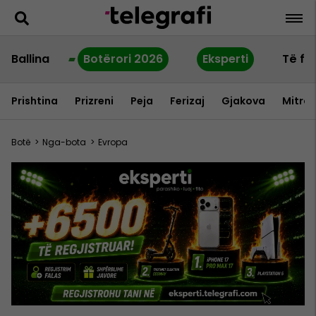
Ballina
Botërori 2026
Eksperti
Të fu
Prishtina
Prizreni
Peja
Ferizaj
Gjakova
Mitrov
Botë
>
Nga-bota
>
Evropa