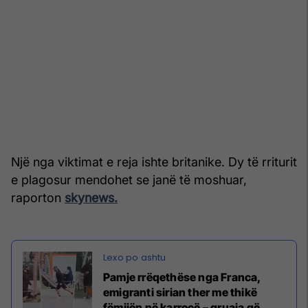
Një nga viktimat e reja ishte britanike. Dy të rriturit
e plagosur mendohet se janë të moshuar,
raporton
skynews.
Pamje rrëqethëse nga Franca,
emigranti sirian ther me thikë
fëmijën në karrocë – gruaja që