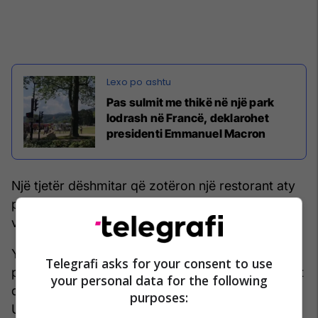
Pas sulmit me thikë në një park
lodrash në Francë, deklarohet
presidenti Emmanuel Macron
Një tjetër dëshmitar që zotëron një restorant aty
pranë, George, tha se "Nënat po qanin, të gjithë
vraponin".
Yohan, i cili zotëron një sallon akulloreje përballë
Telegrafi asks for your consent to use
parkut, deklaroi se "Është një vend ku kujdestarët
your personal data for the following
dhe prindërit marrin fëmijët e vegjël për të luajtur.
purposes:
Unë shpesh shoh rreth 15 të vegjël atje në