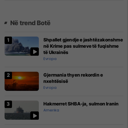
Në trend Botë
Shpallet gjendje e jashtëzakonshme
në Krime pas sulmeve të fuqishme
të Ukrainës
Evropa
Gjermania thyen rekordin e
nxehtësisë
Evropa
Hakmerret SHBA-ja, sulmon Iranin
Amerika