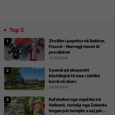
Top 5
Zhvillim i papritur në Botëror,
Francë – Norvegji mund të
pezullohet
25/06/2026
5 pemë që ekspertët
këshillojnë të mos i mbillni
kurrë në oborr
22/06/2026
Kafshohet nga nepërka në
Valbonë, turistja nga Zelanda
tregon për betejën e saj për