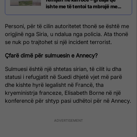
ishte me të tentoi ta mbrojë me
trup
Personi, për të cilin autoritetet thonë se është me
origjinë nga Siria, u ndalua nga policia. Ata thonë
se nuk po trajtohet si një incident terrorist.
Çfarë dimë për sulmuesin e Annecy?
Sulmuesi është një shtetas sirian, të cilit iu dha
statusi i refugjatit në Suedi dhjetë vjet më parë
dhe kishte hyrë legalisht në Francë, tha
kryeministrja franceze, Elisabeth Borne në një
konferencë për shtyp pasi udhëtoi për në Annecy.