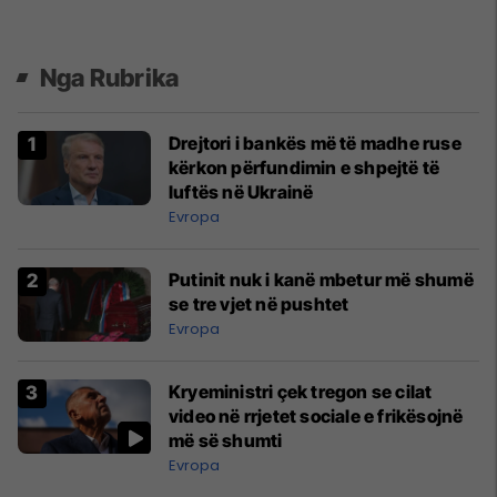
Nga Rubrika
Drejtori i bankës më të madhe ruse
kërkon përfundimin e shpejtë të
luftës në Ukrainë
Evropa
Putinit nuk i kanë mbetur më shumë
se tre vjet në pushtet
Evropa
Kryeministri çek tregon se cilat
video në rrjetet sociale e frikësojnë
më së shumti
Evropa