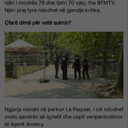
njëri i moshës 78 dhe tjetri 70 vjeç, tha BFMTV.
Njëri prej tyre ndodhet në gjendje kritike.
Çfarë dimë për vetë sulmin?
Ngjarja ndodhi në parkun Le Paquier, i cili ndodhet
midis qendrës së qytetit dhe cepit veriperëndimor
të liqenit Annecy.