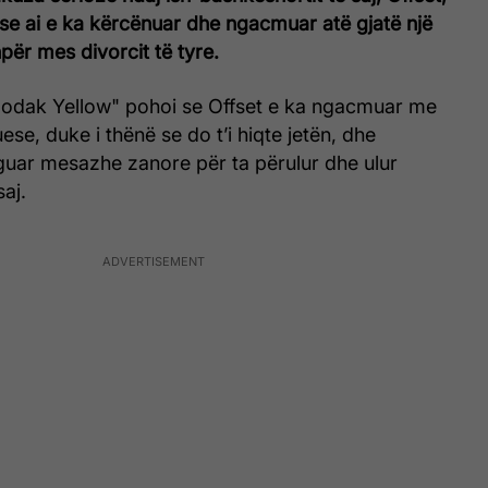
se ai e ka kërcënuar dhe ngacmuar atë gjatë një
hpër mes divorcit të tyre.
 "Bodak Yellow" pohoi se Offset e ka ngacmuar me
e, duke i thënë se do t’i hiqte jetën, dhe
rguar mesazhe zanore për ta përulur dhe ulur
aj.