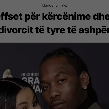
Magazina
>
Yjet
Offset për kërcënime dh
divorcit të tyre të ashpë