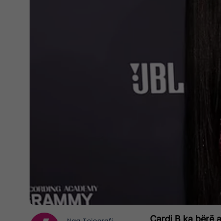
Cardi B ka bërë a