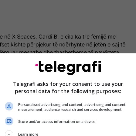
te në X Spaces, Cardi B, e cila ka tre fëmijë me
fset kishte përpjekur të ndërhynte në jetën e saj të
dërguar mesazhe dhe thashetheme të pavërteta,
.
Telegrafi asks for your consent to use your
personal data for the following purposes:
Personalised advertising and content, advertising and content
measurement, audience research and services development
Store and/or access information on a device
Learn more