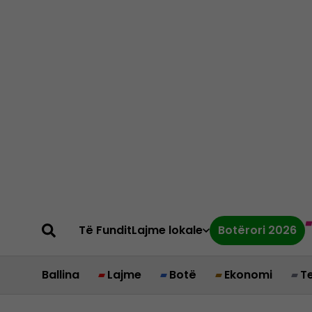
Të Fundit
Lajme lokale
Botërori 2026
Ballina
Lajme
Botë
Ekonomi
T