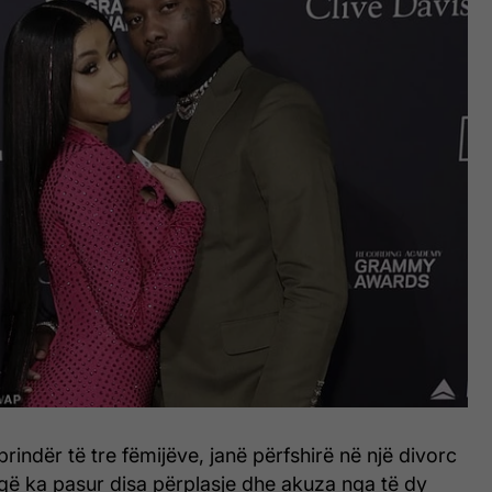
ë prindër të tre fëmijëve, janë përfshirë në një divorc
që ka pasur disa përplasje dhe akuza nga të dy