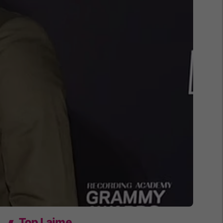
Top Lajme