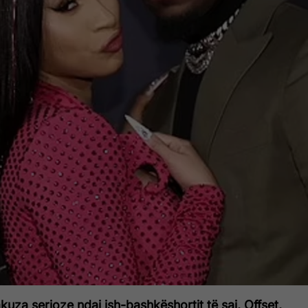
kuza serioze ndaj ish-bashkëshortit të saj, Offset,