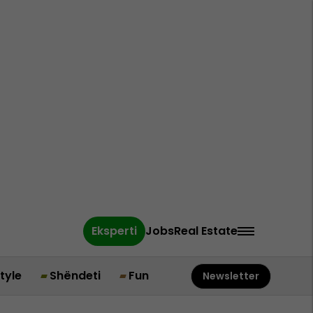
Eksperti
Jobs
Real Estate
style
Shëndeti
Fun
Newsletter