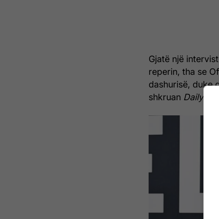
Gjatë një intervis
reperin, tha se Of
dashurisë, duke 
shkruan
DailyMail