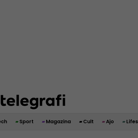
ech
Sport
Magazina
Cult
Ajo
Life