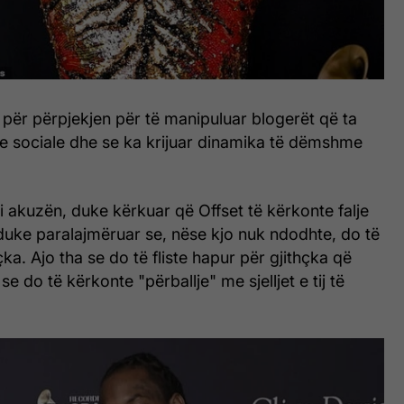
 për përpjekjen për të manipuluar blogerët që ta
jete sociale dhe se ka krijuar dinamika të dëmshme
 akuzën, duke kërkuar që Offset të kërkonte falje
duke paralajmëruar se, nëse kjo nuk ndodhte, do të
ka. Ajo tha se do të fliste hapur për gjithçka që
se do të kërkonte "përballje" me sjelljet e tij të