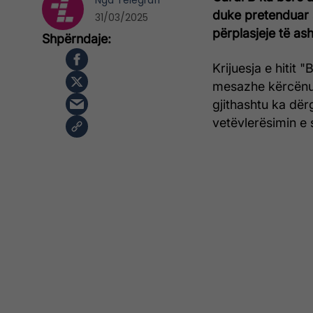
Nga
Telegrafi
duke pretenduar 
31/03/2025
përplasjeje të as
Krijuesja e hitit
mesazhe kërcënues
gjithashtu ka dë
vetëvlerësimin e s