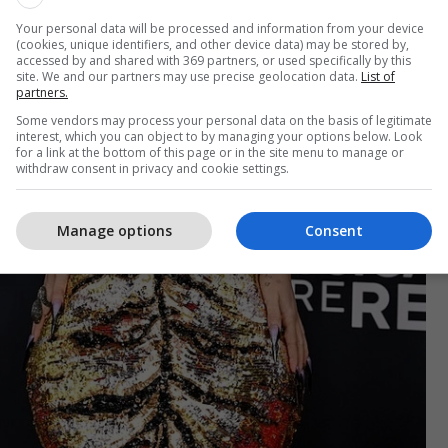
Your personal data will be processed and information from your device
(cookies, unique identifiers, and other device data) may be stored by,
accessed by and shared with 369 partners, or used specifically by this
site. We and our partners may use precise geolocation data.
List of
partners.
Some vendors may process your personal data on the basis of legitimate
interest, which you can object to by managing your options below. Look
for a link at the bottom of this page or in the site menu to manage or
withdraw consent in privacy and cookie settings.
Manage options
Consent