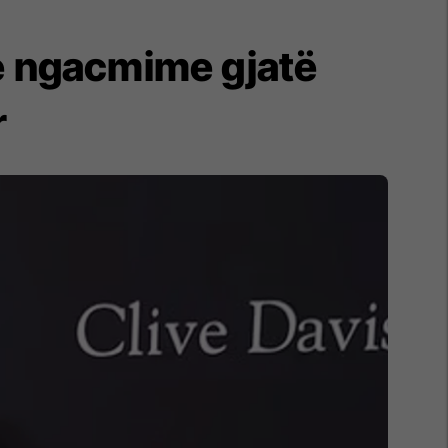
e ngacmime gjatë
r