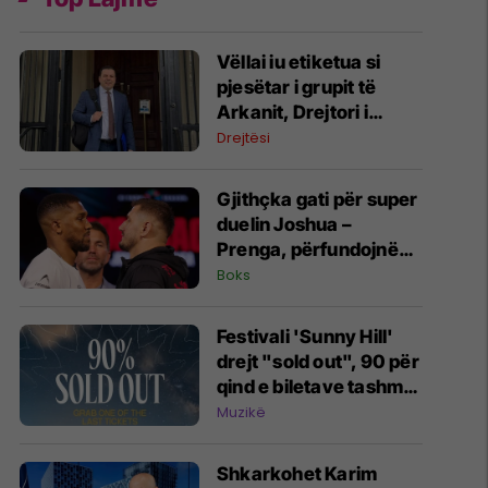
Vëllai iu etiketua si
pjesëtar i grupit të
Arkanit, Drejtori i
Ekonomisë në Prizren
Drejtësi
mohon pretendimet
Gjithçka gati për super
duelin Joshua –
Prenga, përfundojnë
matjet zyrtare
Boks
Festivali 'Sunny Hill'
drejt "sold out", 90 për
qind e biletave tashmë
janë shitur
Muzikë
Shkarkohet Karim