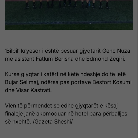
‘Bilbil’ kryesor i është besuar gjyqtarit Genc Nuza
me asistent Fatlum Berisha dhe Edmond Zeqiri.
Kurse gjyqtar i katërt në këtë ndeshje do të jetë
Bujar Selimaj, ndërsa pas portave Besfort Kosumi
dhe Visar Kastrati.
Vlen të përmendet se edhe gjyqtarët e kësaj
finaleje janë akomoduar në hotel para përballjes
së nxehtë. /Gazeta Sheshi/