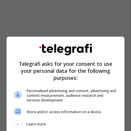
Telegrafi asks for your consent to use
your personal data for the following
purposes:
Personalised advertising and content, advertising and
content measurement, audience research and
services development
Kf Ballkani
Fatlum Berisha
Kf Prishtina
Store and/or access information on a device
Edmond Zeqiri
Genc Nuza
Kupa E Kosovës
Learn more