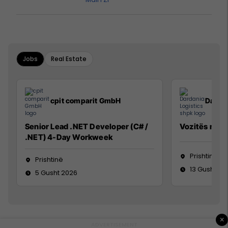
Jobs
Real Estate
cpit comparit GmbH
Dardan
Senior Lead .NET Developer (C# /
Vozitës me K
.NET) 4-Day Workweek
Prishtinë
Prishtinë
13 Gusht 20
5 Gusht 2026
×