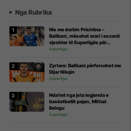
Nga Rubrika
Nis me derbin Prishtina –
Ballkani, mësohet orari i sezonit
vjeshtor të Superligës për
edicionin 2026/27
Superliga
Zyrtare: Ballkani përforcohet me
Dijar Nikqin
Superliga
Ndahet nga jeta legjenda e
basketbollit pejan, Mithat
Belegu
Superliga