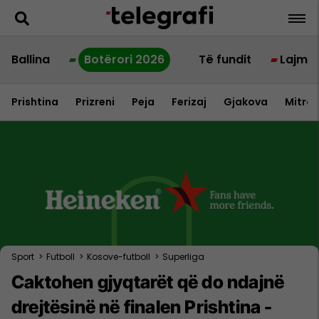
Ballina
Botërori 2026
Të fundit
Lajme
Prishtina
Prizreni
Peja
Ferizaj
Gjakova
Mitrov
Sport
>
Futboll
>
Kosove-futboll
>
Superliga
Caktohen gjyqtarët që do ndajnë
drejtësinë në finalen Prishtina -