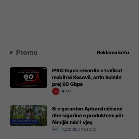
Promo
Reklamo këtu
IPKO thyen rekordin e trafikut
mobil në Kosovë, arrin kulmin
prej 60 Gbps
IPKO
Si e garanton Aptamil cilësinë
dhe sigurinë e produkteve për
fëmijët mbi 1 vjeç
Aptaclub Kosova