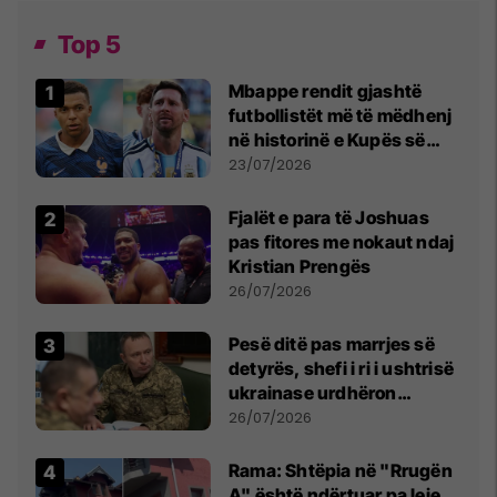
Top 5
Mbappe rendit gjashtë
futbollistët më të mëdhenj
në historinë e Kupës së
Botës, Messi mbetet i dyti
23/07/2026
Fjalët e para të Joshuas
pas fitores me nokaut ndaj
Kristian Prengës
26/07/2026
Pesë ditë pas marrjes së
detyrës, shefi i ri i ushtrisë
ukrainase urdhëron
kontroll të madh
26/07/2026
Rama: Shtëpia në "Rrugën
A" është ndërtuar pa leje