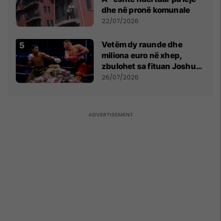
dhe në pronë komunale
22/07/2026
Vetëm dy raunde dhe
miliona euro në xhep,
zbulohet sa fituan Joshua
e Prenga
26/07/2026