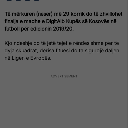
Të mërkurën (nesër) më 29 korrik do të zhvillohet
finalja e madhe e DigitAlb Kupës së Kosovës në
futboll për edicionin 2019/20.
Kjo ndeshje do të jetë tejet e rëndësishme për të
dyja skuadrat, derisa fituesi do ta sigurojë daljen
në Ligën e Evropës.