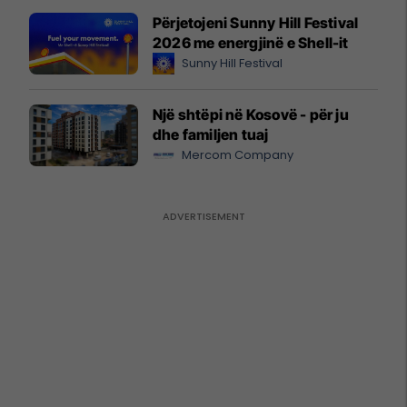
Përjetojeni Sunny Hill Festival
2026 me energjinë e Shell-it
Sunny Hill Festival
Një shtëpi në Kosovë - për ju
dhe familjen tuaj
Mercom Company