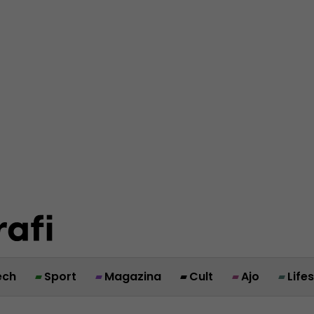
ech
Sport
Magazina
Cult
Ajo
Life