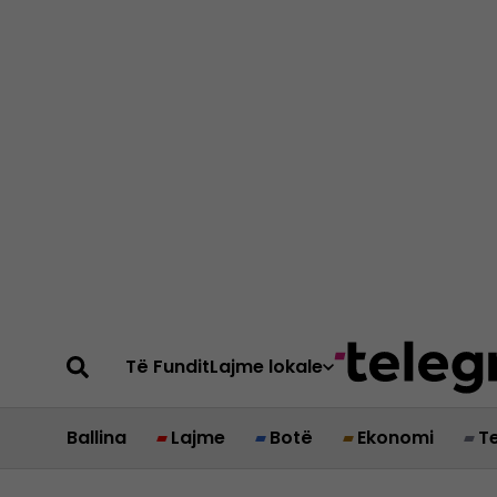
Të Fundit
Lajme lokale
Ballina
Lajme
Botë
Ekonomi
T