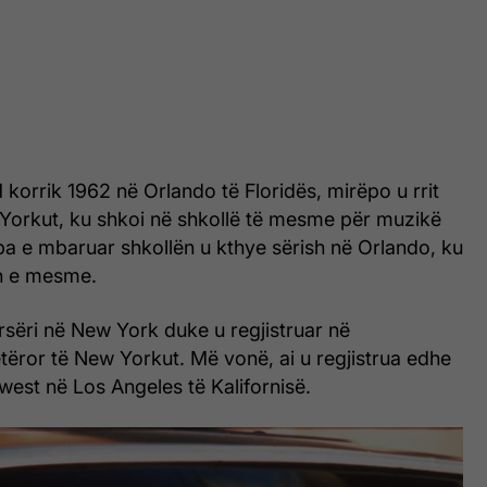
1 korrik 1962 në Orlando të Floridës, mirëpo u rrit
Yorkut, ku shkoi në shkollë të mesme për muzikë
pa e mbaruar shkollën u kthye sërish në Orlando, ku
n e mesme.
rsëri në New York duke u regjistruar në
etëror të New Yorkut. Më vonë, ai u regjistrua edhe
west në Los Angeles të Kalifornisë.