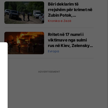
​Bëri deklarim të
rrejshëm për krimet në
Zubin Potok,
“dëshmitari” nga
Kronika e Zezë
Zupçi ndalet 48 orë
Rritet në 17 numri i
viktimave nga sulmi
rus në Kiev, Zelensky
kërkon më shumë
Evropa
mbrojtje ajrore