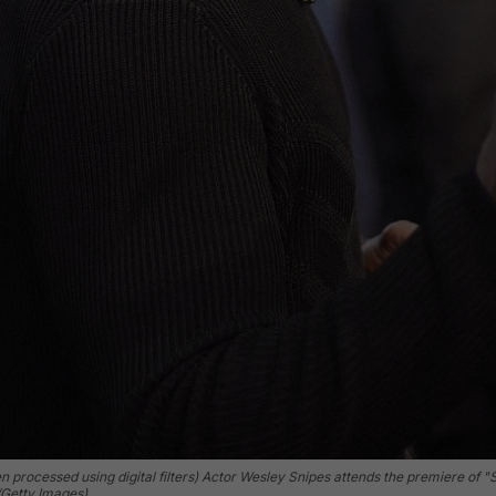
rocessed using digital filters) Actor Wesley Snipes attends the premiere of "
/Getty Images)