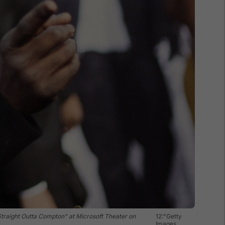
Straight Outta Compton" at Microsoft Theater on
12:"Getty
Images