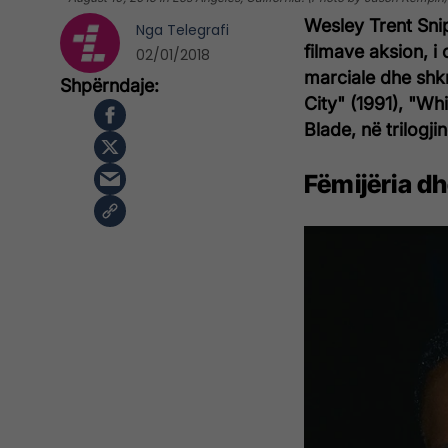
Wesley Trent Snip
Nga
Telegrafi
filmave aksion, i 
02/01/2018
marciale dhe shkr
City" (1991), "Wh
Blade, në trilogj
Fëmijëria dh