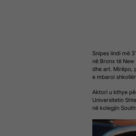
Snipes lindi më 3
në Bronx të New 
dhe art. Mirëpo, 
e mbaroi shkollë
Aktori u kthye pë
Universitetin Sht
në kolegjin South