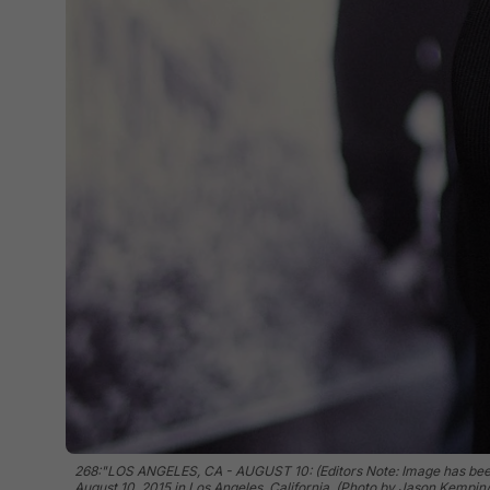
268:"LOS ANGELES, CA - AUGUST 10: (Editors Note: Image has been p
August 10, 2015 in Los Angeles, California. (Photo by Jason Kempin