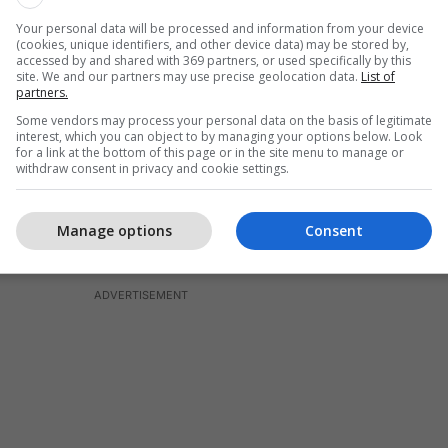
Your personal data will be processed and information from your device
(cookies, unique identifiers, and other device data) may be stored by,
accessed by and shared with 369 partners, or used specifically by this
site. We and our partners may use precise geolocation data.
List of
partners.
Some vendors may process your personal data on the basis of legitimate
interest, which you can object to by managing your options below. Look
for a link at the bottom of this page or in the site menu to manage or
withdraw consent in privacy and cookie settings.
Manage options
Consent