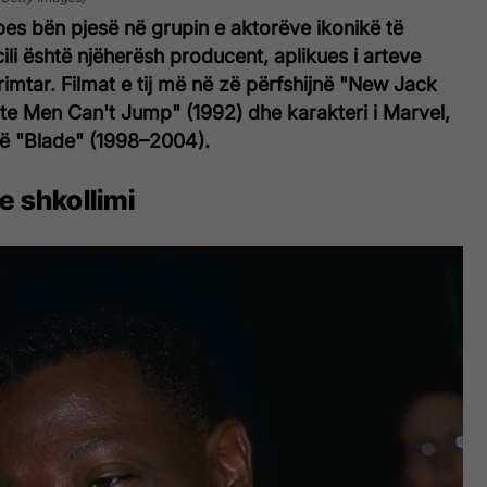
es bën pjesë në grupin e aktorëve ikonikë të
cili është njëherësh producent, aplikues i arteve
imtar. Filmat e tij më në zë përfshijnë "New Jack
ite Men Can't Jump" (1992) dhe karakteri i Marvel,
inë "Blade" (1998–2004).
e shkollimi