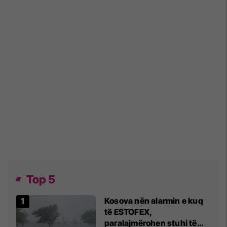
Top 5
Kosova nën alarmin e kuq
të ESTOFEX,
paralajmërohen stuhi të