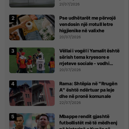
fuqishme me breshër dhe
21/07/2026
erëra të forta
Pse udhëtarët me përvojë
vendosin një rrotull letre
higjienike në valixhe
20/07/2026
Vëllai i vogël i Yamalit është
sërish tema kryesore e
rrjeteve sociale - vodhi
vëmendjen pas finales së
20/07/2026
Kupës së Botës
Rama: Shtëpia në "Rrugën
A" është ndërtuar pa leje
dhe në pronë komunale
22/07/2026
Mbappe rendit gjashtë
futbollistët më të mëdhenj
në historinë e Kupës së