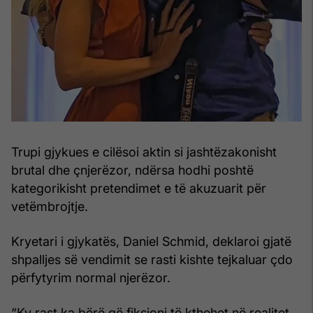
Trupi gjykues e cilësoi aktin si jashtëzakonisht
brutal dhe çnjerëzor, ndërsa hodhi poshtë
kategorikisht pretendimet e të akuzuarit për
vetëmbrojtje.
Kryetari i gjykatës, Daniel Schmid, deklaroi gjatë
shpalljes së vendimit se rasti kishte tejkaluar çdo
përfytyrim normal njerëzor.
“Ky rast ka bërë që fiksioni të kthehet në realitet.