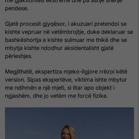
me gjakftohtësi ekstreme dhe pa asnjë shenjë
pendese.
Gjatë procesit gjyqësor, i akuzuari pretendoi se
kishte vepruar në vetëmbrojtje, duke deklaruar se
bashkëshortja e kishte sulmuar me thikë dhe se
mbytja kishte ndodhur aksidentalisht gjatë
përleshjes.
Megjithatë, ekspertiza mjeko-ligjore rrëzoi këtë
version. Sipas ekspertëve, viktima ishte mbytur
me ndihmën e një mjeti, si litar apo objekt i
ngjashëm, dhe jo vetëm me forcë fizike.