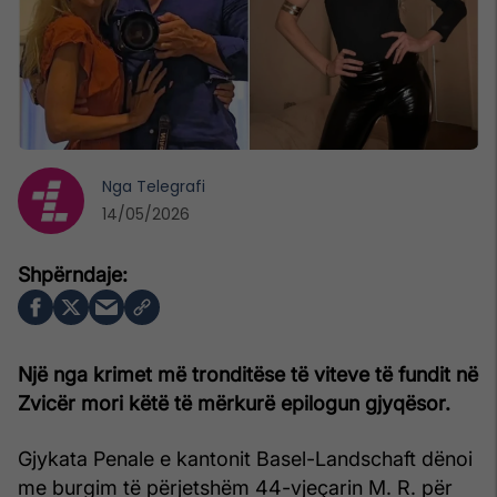
Nga
Telegrafi
14/05/2026
Një nga krimet më tronditëse të viteve të fundit në
Zvicër mori këtë të mërkurë epilogun gjyqësor.
Gjykata Penale e kantonit Basel-Landschaft dënoi
me burgim të përjetshëm 44-vjeçarin M. R. për