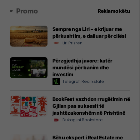
Promo
Reklamo këtu
Sempre nga Liri – e krijuar me
përkushtim, e dalluar për cilësi
Liri Prizren
Përzgjedhja javore: katër
mundësi për banim dhe
investim
Telegrafi Real Estate
BookFest vazhdon rrugëtimin në
Gjilan pas suksesit të
jashtëzakonshëm në Prishtinë
Dukagjini Bookstore
Bëhu ekspert i Real Estate me