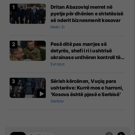
Dritan Abazoviqi merret në
pyetje për dhënien e shtetësisë
së nderit biznesmenit kosovar
Mali i Zi
Pesë ditë pas marrjes së
detyrës, shefi i ri i ushtrisë
ukrainase urdhëron kontroll të
madh
Evropa
Sërish kërcënon, Vuçiq para
ushtarëve: Kurrë mos e harroni,
'Kosova është pjesë e Serbisë'
Serbia