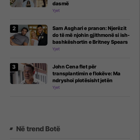
dasmë
Yjet
Sam Asghari e pranon: Njerëzit
do të më njohin gjithmonë si ish-
bashkëshortin e Britney Spears
Yjet
John Cena flet për
transplantimin e flokëve: Ma
ndryshoi plotësisht jetën
Yjet
Në trend Botë