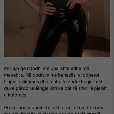
Por ajo që ndodhi më pas ishte edhe më
makabre. Në bodrumin e banesës, ai copëtoi
trupin e viktimës dhe tentoi të zhdukte gjurmët
duke përdorur lëngje kimike për të shkrirë pjesët
e kufomës.
Prokuroria e përshkroi aktin si një krim të kryer