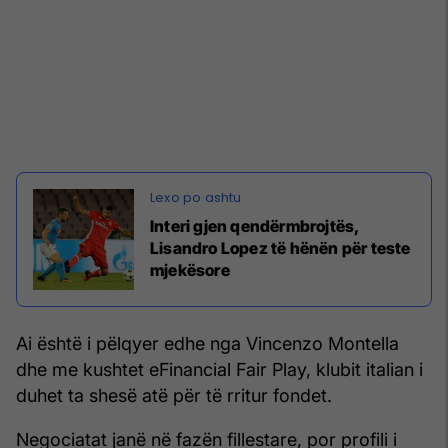
Interi gjen qendërmbrojtës,
Lisandro Lopez të hënën për teste
mjekësore
Ai është i pëlqyer edhe nga Vincenzo Montella
dhe me kushtet eFinancial Fair Play, klubit italian i
duhet ta shesë atë për të rritur fondet.
Negociatat janë në fazën fillestare, por profili i