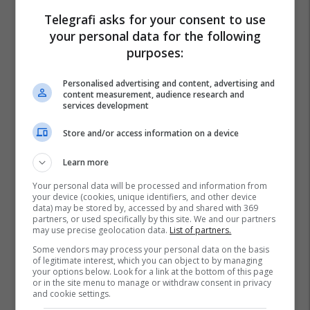
Telegrafi asks for your consent to use
your personal data for the following
purposes:
La Liga
Inter
Transferimet
Sevilla
Personalised advertising and content, advertising and
Marcelo Brozovic
Serie A
content measurement, audience research and
services development
Store and/or access information on a device
Learn more
Your personal data will be processed and information from
your device (cookies, unique identifiers, and other device
data) may be stored by, accessed by and shared with 369
partners, or used specifically by this site. We and our partners
may use precise geolocation data.
List of partners.
Some vendors may process your personal data on the basis
of legitimate interest, which you can object to by managing
your options below. Look for a link at the bottom of this page
or in the site menu to manage or withdraw consent in privacy
and cookie settings.