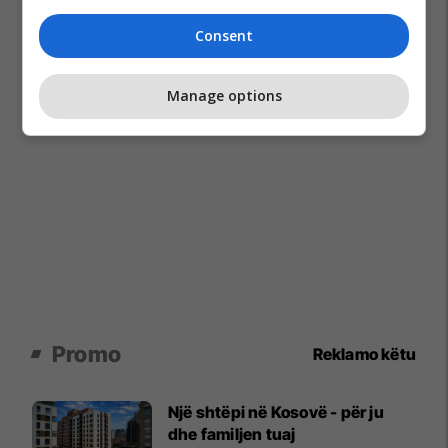
Consent
Manage options
Promo
Reklamo këtu
Një shtëpi në Kosovë - për ju
dhe familjen tuaj