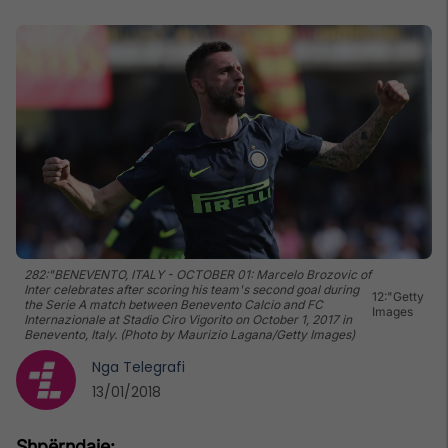
282:"BENEVENTO, ITALY - OCTOBER 01: Marcelo Brozovic of
Inter celebrates after scoring his team's second goal during
12:"Getty
the Serie A match between Benevento Calcio and FC
Images
Internazionale at Stadio Ciro Vigorito on October 1, 2017 in
Benevento, Italy. (Photo by Maurizio Lagana/Getty Images)
Nga
Telegrafi
13/01/2018