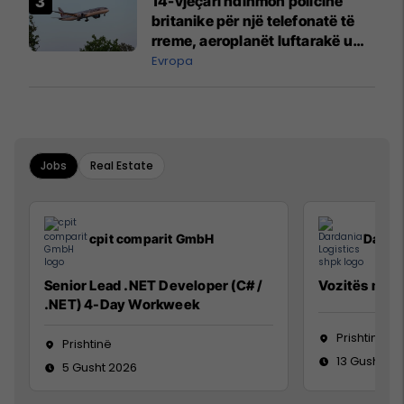
14-vjeçari ndihmon policinë
britanike për një telefonatë të
rreme, aeroplanët luftarakë u
ngritën në ajër për të
Evropa
interceptuar fluturaken e Qatar
Airways që po shkonte drejt
Mançesterit
Jobs
Real Estate
cpit comparit GmbH
Dardan
Senior Lead .NET Developer (C# /
Vozitës me K
.NET) 4-Day Workweek
Prishtinë
Prishtinë
13 Gusht 20
5 Gusht 2026