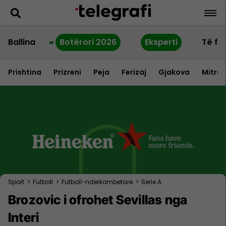
Ballina
Botërori 2026
Eksperti
Të fu
Prishtina
Prizreni
Peja
Ferizaj
Gjakova
Mitrov
Sport
>
Futboll
>
Futboll-nderkombetare
>
Serie A
Brozovic i ofrohet Sevillas nga
Interi