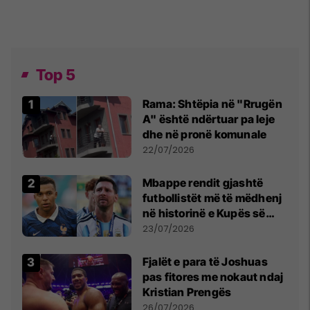
Top 5
Rama: Shtëpia në "Rrugën
A" është ndërtuar pa leje
dhe në pronë komunale
22/07/2026
Mbappe rendit gjashtë
futbollistët më të mëdhenj
në historinë e Kupës së
Botës, Messi mbetet i dyti
23/07/2026
Fjalët e para të Joshuas
pas fitores me nokaut ndaj
Kristian Prengës
26/07/2026