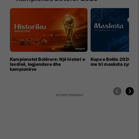
Kampionatet Botërore: Një histori e
Kupa e Botës 2026 për
lavdisë, legjendave dhe
me tri maskota zyrtar
kampionëve