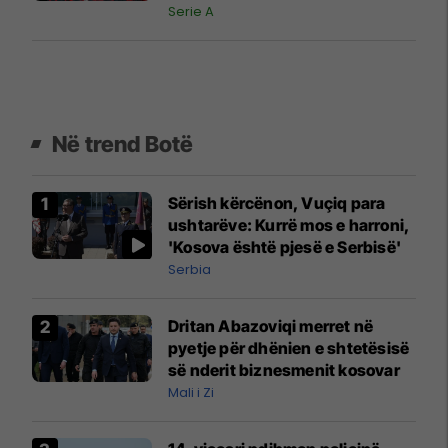
Kampionëve vendosin gjithçka
Serie A
Në trend Botë
Sërish kërcënon, Vuçiq para
ushtarëve: Kurrë mos e harroni,
'Kosova është pjesë e Serbisë'
Serbia
Dritan Abazoviqi merret në
pyetje për dhënien e shtetësisë
së nderit biznesmenit kosovar
Mali i Zi