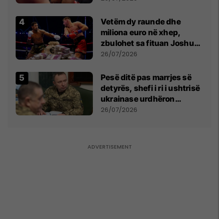
Vetëm dy raunde dhe
miliona euro në xhep,
zbulohet sa fituan Joshua
e Prenga
26/07/2026
Pesë ditë pas marrjes së
detyrës, shefi i ri i ushtrisë
ukrainase urdhëron
kontroll të madh
26/07/2026