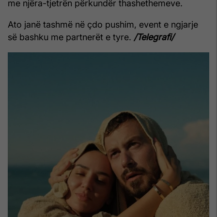
me njëra-tjetrën përkundër thashethemeve.
Ato janë tashmë në çdo pushim, event e ngjarje
së bashku me partnerët e tyre.
/Telegrafi/