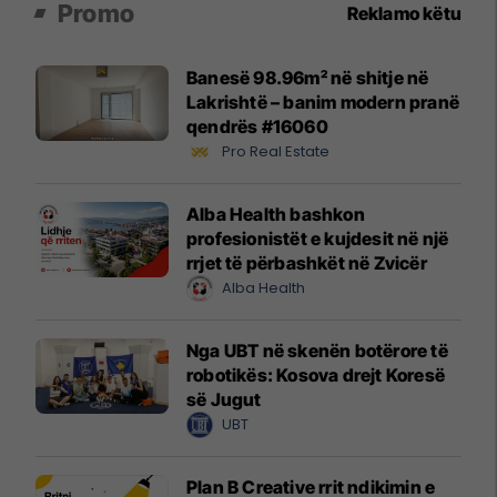
Promo
Reklamo këtu
Banesë 98.96m² në shitje në
Lakrishtë – banim modern pranë
qendrës #16060
Pro Real Estate
Alba Health bashkon
profesionistët e kujdesit në një
rrjet të përbashkët në Zvicër
Alba Health
Nga UBT në skenën botërore të
robotikës: Kosova drejt Koresë
së Jugut
UBT
Plan B Creative rrit ndikimin e