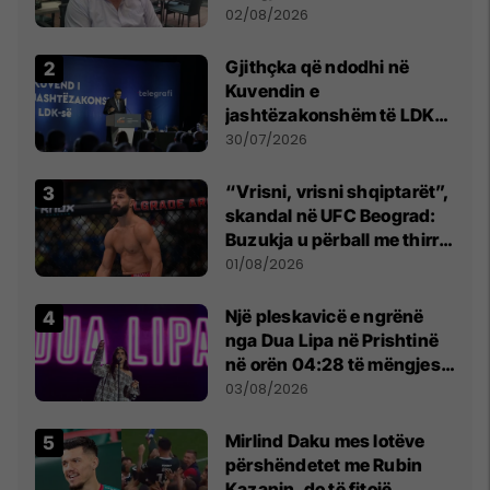
dikush e tradhtoi në
02/08/2026
Beograd
Gjithçka që ndodhi në
Kuvendin e
jashtëzakonshëm të LDK-
së
30/07/2026
“Vrisni, vrisni shqiptarët”,
skandal në UFC Beograd:
Buzukja u përball me thirrje
anti-shqiptare nga
01/08/2026
tribunat
Një pleskavicë e ngrënë
nga Dua Lipa në Prishtinë
në orën 04:28 të mëngjesit
- dhe bota digjitale serbe
03/08/2026
shpall gjendjen e luftës
Mirlind Daku mes lotëve
përshëndetet me Rubin
Kazanin, do të fitojë