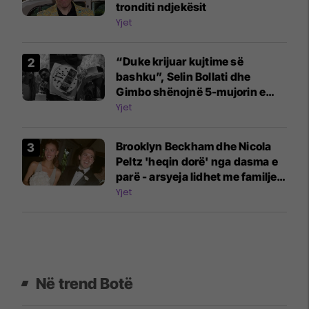
tronditi ndjekësit
Yjet
“Duke krijuar kujtime së
bashku”, Selin Bollati dhe
Gimbo shënojnë 5-mujorin e
lidhjes
Yjet
Brooklyn Beckham dhe Nicola
Peltz 'heqin dorë' nga dasma e
parë - arsyeja lidhet me familjen
Beckham
Yjet
Në trend Botë