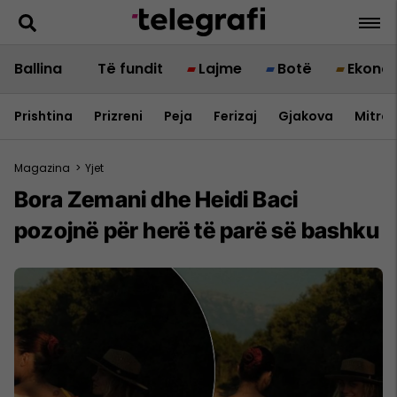
Ballina
Të fundit
Lajme
Botë
Ekono
Prishtina
Prizreni
Peja
Ferizaj
Gjakova
Mitrov
Magazina
>
Yjet
Bora Zemani dhe Heidi Baci
pozojnë për herë të parë së bashku