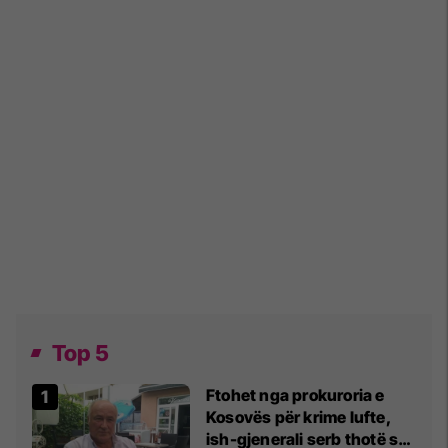
Top 5
Ftohet nga prokuroria e
Kosovës për krime lufte,
ish-gjenerali serb thotë se