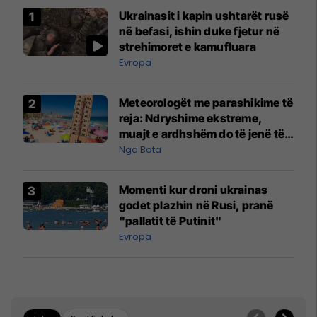
Ukrainasit i kapin ushtarët rusë
në befasi, ishin duke fjetur në
strehimoret e kamufluara
Evropa
Meteorologët me parashikime të
reja: Ndryshime ekstreme,
muajt e ardhshëm do të jenë të
pazakontë
Nga Bota
Momenti kur droni ukrainas
godet plazhin në Rusi, pranë
"pallatit të Putinit"
Evropa