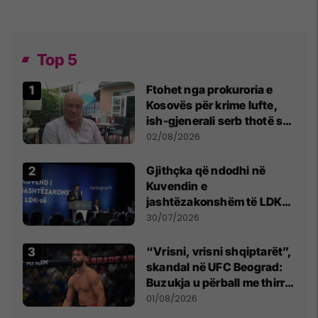
Top 5
Ftohet nga prokuroria e
Kosovës për krime lufte,
ish-gjenerali serb thotë se
dikush e tradhtoi në
02/08/2026
Beograd
Gjithçka që ndodhi në
Kuvendin e
jashtëzakonshëm të LDK-
së
30/07/2026
“Vrisni, vrisni shqiptarët”,
skandal në UFC Beograd:
Buzukja u përball me thirrje
anti-shqiptare nga
01/08/2026
tribunat