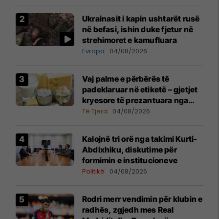
Ukrainasit i kapin ushtarët rusë
në befasi, ishin duke fjetur në
strehimoret e kamufluara
Evropa
04/08/2026
Vaj palme e përbërës të
padeklaruar në etiketë – gjetjet
kryesore të prezantuara nga
AUV-i pas kontrollit në sektorin
Të Tjera
04/08/2026
e qumështit
Kalojnë tri orë nga takimi Kurti-
Abdixhiku, diskutime për
formimin e institucioneve
Politikë
04/08/2026
Rodri merr vendimin për klubin e
radhës, zgjedh mes Real