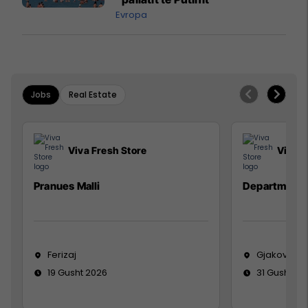
Evropa
Jobs
Real Estate
Viva Fresh Store
Viva F
Pranues Malli
Department
Ferizaj
Gjakovë
19 Gusht 2026
31 Gusht 20