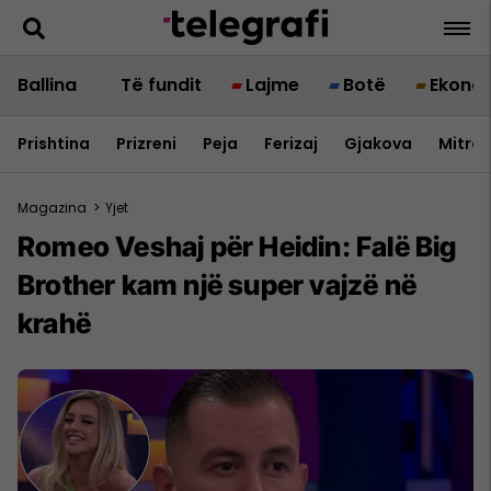
Ballina
Të fundit
Lajme
Botë
Ekono
Prishtina
Prizreni
Peja
Ferizaj
Gjakova
Mitrov
Magazina
>
Yjet
Romeo Veshaj për Heidin: Falë Big
Brother kam një super vajzë në
krahë