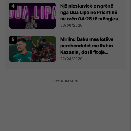
Një pleskavicë e ngrënë
nga Dua Lipa në Prishtinë
në orën 04:28 të mëngjesit
- dhe bota digjitale serbe
03/08/2026
shpall gjendjen e luftës
Mirlind Daku mes lotëve
përshëndetet me Rubin
Kazanin, do të fitojë
miliona te Spartak Moska
02/08/2026