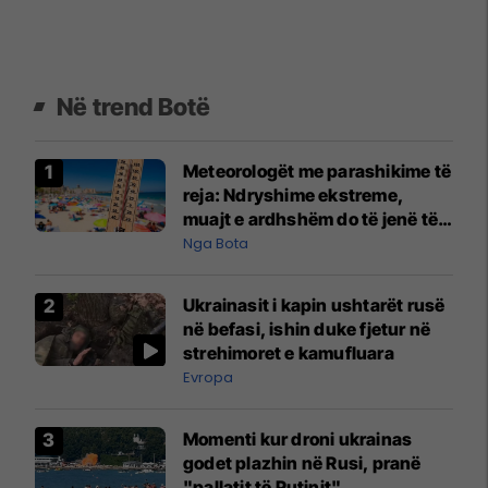
Në trend Botë
Meteorologët me parashikime të
reja: Ndryshime ekstreme,
muajt e ardhshëm do të jenë të
pazakontë
Nga Bota
Ukrainasit i kapin ushtarët rusë
në befasi, ishin duke fjetur në
strehimoret e kamufluara
Evropa
Momenti kur droni ukrainas
godet plazhin në Rusi, pranë
"pallatit të Putinit"