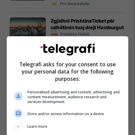
biznesit #16068
Pro Real Estate
Zgjidhni PrishtinaTicket për
udhëtimin tuaj drejt Hamburgut
Prishtina Ticket
Karburant cilësor dhe shumë
më tepër!
Telegrafi asks for your consent to use
Petrol Company
your personal data for the following
purposes:
Personalised advertising and content, advertising and
content measurement, audience research and
services development
Store and/or access information on a device
Learn more