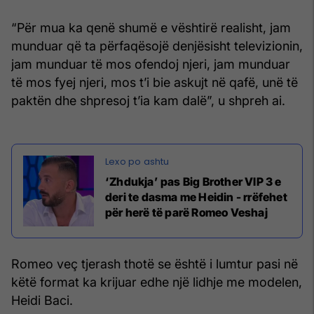
“Për mua ka qenë shumë e vështirë realisht, jam
munduar që ta përfaqësojë denjësisht televizionin,
jam munduar të mos ofendoj njeri, jam munduar
të mos fyej njeri, mos t’i bie askujt në qafë, unë të
paktën dhe shpresoj t’ia kam dalë”, u shpreh ai.
‘Zhdukja’ pas Big Brother VIP 3 e
deri te dasma me Heidin - rrëfehet
për herë të parë Romeo Veshaj
Romeo veç tjerash thotë se është i lumtur pasi në
këtë format ka krijuar edhe një lidhje me modelen,
Heidi Baci.