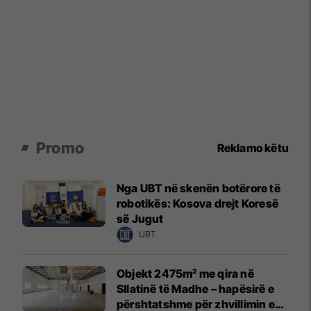
Promo
Reklamo këtu
Nga UBT në skenën botërore të
robotikës: Kosova drejt Koresë
së Jugut
UBT
Objekt 2475m² me qira në
Sllatinë të Madhe – hapësirë e
përshtatshme për zhvillimin e