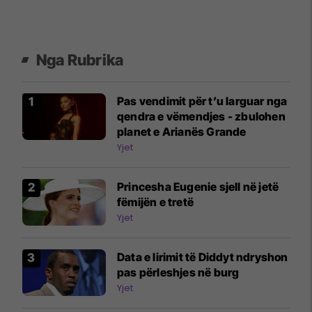
Nga Rubrika
Pas vendimit për t’u larguar nga
qendra e vëmendjes - zbulohen
planet e Arianës Grande
Yjet
Princesha Eugenie sjell në jetë
fëmijën e tretë
Yjet
Data e lirimit të Diddyt ndryshon
pas përleshjes në burg
Yjet