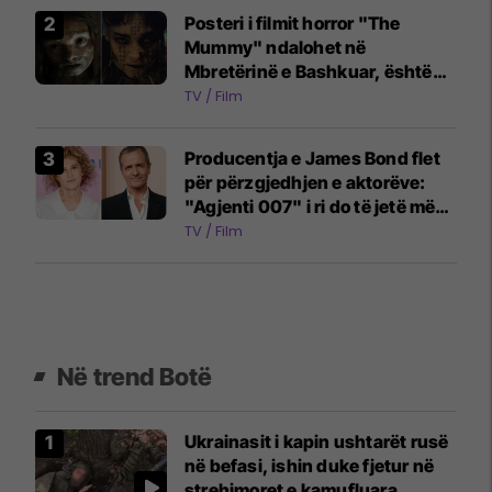
Posteri i filmit horror "The
Mummy" ndalohet në
Mbretërinë e Bashkuar, është
konsideruar shumë shqetësues
TV / Film
për kalimtarët
Producentja e James Bond flet
për përzgjedhjen e aktorëve:
"Agjenti 007" i ri do të jetë më
emocionues dhe ndryshe
TV / Film
Në trend Botë
Ukrainasit i kapin ushtarët rusë
në befasi, ishin duke fjetur në
strehimoret e kamufluara