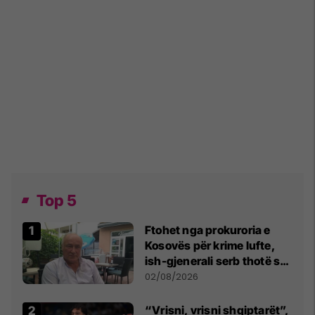
Top 5
Ftohet nga prokuroria e
Kosovës për krime lufte,
ish-gjenerali serb thotë se
dikush e tradhtoi në
02/08/2026
Beograd
“Vrisni, vrisni shqiptarët”,