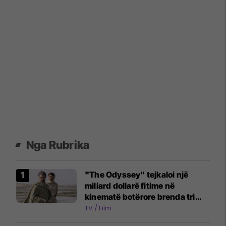
Nga Rubrika
"The Odyssey" tejkaloi një
miliard dollarë fitime në
kinematë botërore brenda tri
javësh
TV / Film