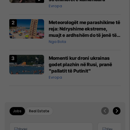
Evropa
Meteorologët me parashikime të
reja: Ndryshime ekstreme,
muajt e ardhshëm do të jenë të
pazakontë
Nga Bota
Momenti kur droni ukrainas
godet plazhin në Rusi, pranë
"pallatit të Putinit"
Evropa
Jobs
Real Estate