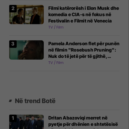
Filmi katërorësh i Elon Musk dhe
komedia e CIA-s në fokus në
Festivalin e Filmit në Venecia
TV / Film
Pamela Anderson flet për punën
në filmin "Rosebush Pruning":
Nuk do të jetë për të gjithë,
leximi në kopsht më pastron
TV / Film
mendjen
Në trend Botë
Dritan Abazoviqi merret në
pyetje për dhënien e shtetësisë