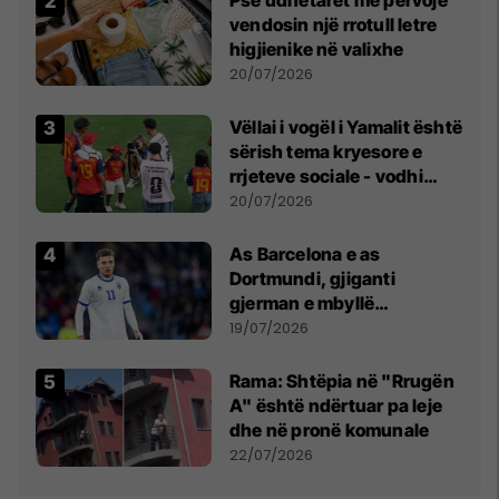
vendosin një rrotull letre
higjienike në valixhe
20/07/2026
Vëllai i vogël i Yamalit është
sërish tema kryesore e
rrjeteve sociale - vodhi
vëmendjen pas finales së
20/07/2026
Kupës së Botës
As Barcelona e as
Dortmundi, gjiganti
gjerman e mbyllë
marrëveshjen për Fisnik
19/07/2026
Asllanin
Rama: Shtëpia në "Rrugën
A" është ndërtuar pa leje
dhe në pronë komunale
22/07/2026