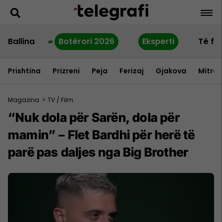
Ballina
Botërori 2026
Eksperti
Të fu
Prishtina
Prizreni
Peja
Ferizaj
Gjakova
Mitrov
Magazina
>
TV / Film
“Nuk dola për Sarën, dola për
mamin” – Flet Bardhi për herë të
parë pas daljes nga Big Brother