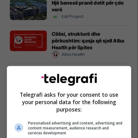
Një banesë pranë detit për çdo
verë
Edil Project
Cilësi, strukturë dhe
përkushtim: qasja që sjell Alba
Health për Spitex
Alba Health
Ananas Impex sjell në treg
produkte të reja për çdo shije
dhe gatim
Ananas Impex
Telegrafi asks for your consent to use
your personal data for the following
purposes:
Maturant, puno nga shtëpia!
Studio Siguri Kibernetike ose
Programim
Personalised advertising and content, advertising and
content measurement, audience research and
Cacttus Education
services development