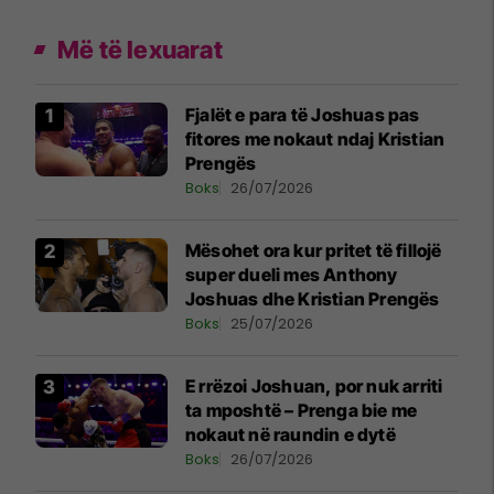
Më të lexuarat
Fjalët e para të Joshuas pas
fitores me nokaut ndaj Kristian
Prengës
Boks
26/07/2026
Mësohet ora kur pritet të fillojë
super dueli mes Anthony
Joshuas dhe Kristian Prengës
Boks
25/07/2026
E rrëzoi Joshuan, por nuk arriti
ta mposhtë – Prenga bie me
nokaut në raundin e dytë
Boks
26/07/2026