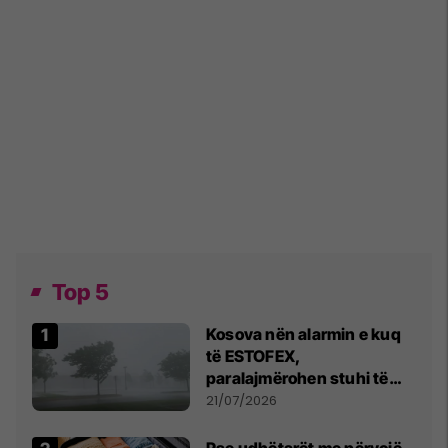
Top 5
Kosova nën alarmin e kuq
të ESTOFEX,
paralajmërohen stuhi të
fuqishme me breshër dhe
21/07/2026
erëra të forta
Pse udhëtarët me përvojë