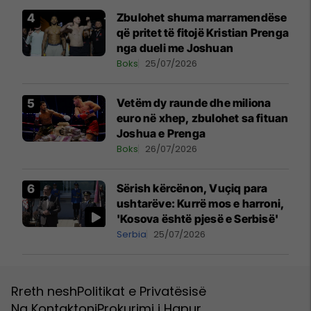
Zbulohet shuma marramendëse
që pritet të fitojë Kristian Prenga
nga dueli me Joshuan
Boks
25/07/2026
Vetëm dy raunde dhe miliona
euro në xhep, zbulohet sa fituan
Joshua e Prenga
Boks
26/07/2026
Sërish kërcënon, Vuçiq para
ushtarëve: Kurrë mos e harroni,
'Kosova është pjesë e Serbisë'
Serbia
25/07/2026
Rreth nesh
Politikat e Privatësisë
Na Kontaktoni
Prokurimi i Hapur