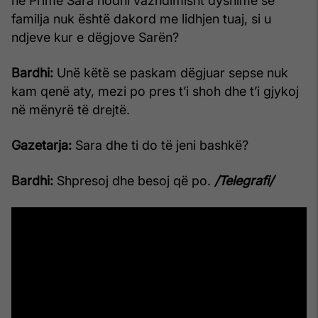
në Prime Sara hodhi vazhdimisht dyshime se
familja nuk është dakord me lidhjen tuaj, si u
ndjeve kur e dëgjove Sarën?
Bardhi:
Unë këtë se paskam dëgjuar sepse nuk
kam qenë aty, mezi po pres t’i shoh dhe t’i gjykoj
në mënyrë të drejtë.
Gazetarja:
Sara dhe ti do të jeni bashkë?
Bardhi:
Shpresoj dhe besoj që po.
/Telegrafi/