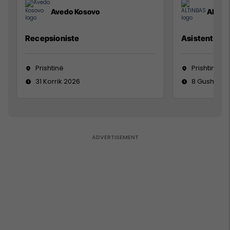
Avedo Kosovo
ALTIN
Recepsioniste
Asistente e S
Prishtinë
Prishtinë
31 Korrik 2026
8 Gusht 20