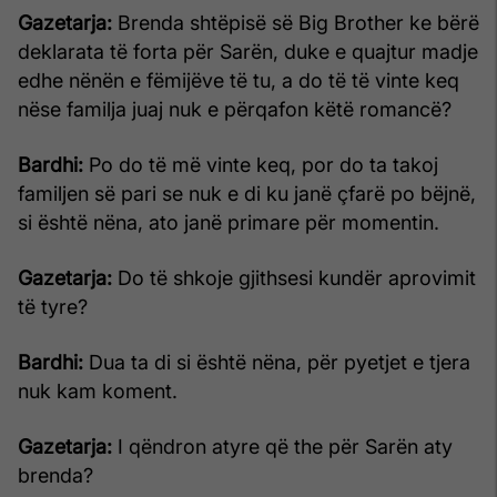
Gazetarja:
Brenda shtëpisë së Big Brother ke bërë
deklarata të forta për Sarën, duke e quajtur madje
edhe nënën e fëmijëve të tu, a do të të vinte keq
nëse familja juaj nuk e përqafon këtë romancë?
Bardhi:
Po do të më vinte keq, por do ta takoj
familjen së pari se nuk e di ku janë çfarë po bëjnë,
si është nëna, ato janë primare për momentin.
Gazetarja:
Do të shkoje gjithsesi kundër aprovimit
të tyre?
Bardhi:
Dua ta di si është nëna, për pyetjet e tjera
nuk kam koment.
Gazetarja:
I qëndron atyre që the për Sarën aty
brenda?