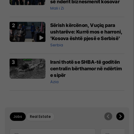
së nderit biznesmenit kosovar
Mali i Zi
Sërish kërcënon, Vuçiq para
ushtarëve: Kurrë mos e harroni,
'Kosova është pjesë e Serbisë'
Serbia
Irani thotë se SHBA-të goditën
centralin bërthamor në ndërtim
e sipër
Azia
Jobs
Real Estate