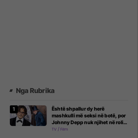
Nga Rubrika
Është shpallur dy herë
mashkulli më seksi në botë, por
Johnny Depp nuk njihet në rolin
e fundit
TV / Film