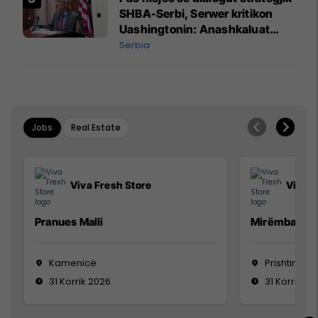
SHBA-Serbi, Serwer kritikon
Uashingtonin: Anashkaluat
Banjskën, sulmin ndaj KFOR-it
Serbia
dhe rrëmbimin e Policëve të
Kosovës
Jobs
Real Estate
Viva Fresh Store
Viva F
Pranues Malli
Mirëmbajtës
Kamenicë
Prishtinë
31 Korrik 2026
31 Korrik 20