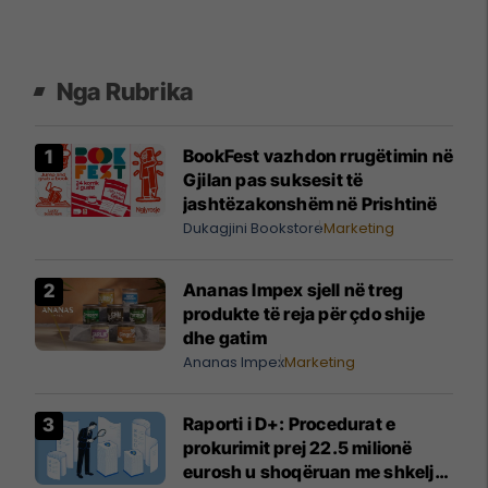
Nga Rubrika
BookFest vazhdon rrugëtimin në
Gjilan pas suksesit të
jashtëzakonshëm në Prishtinë
Dukagjini Bookstore
Marketing
Ananas Impex sjell në treg
produkte të reja për çdo shije
dhe gatim
Ananas Impex
Marketing
Raporti i D+: Procedurat e
prokurimit prej 22.5 milionë
eurosh u shoqëruan me shkelje