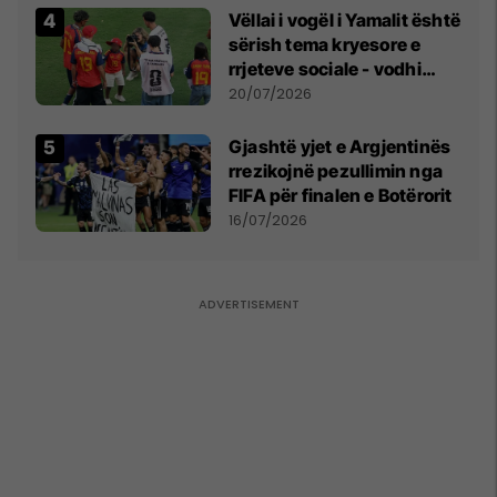
Vëllai i vogël i Yamalit është
sërish tema kryesore e
rrjeteve sociale - vodhi
vëmendjen pas finales së
20/07/2026
Kupës së Botës
Gjashtë yjet e Argjentinës
rrezikojnë pezullimin nga
FIFA për finalen e Botërorit
16/07/2026