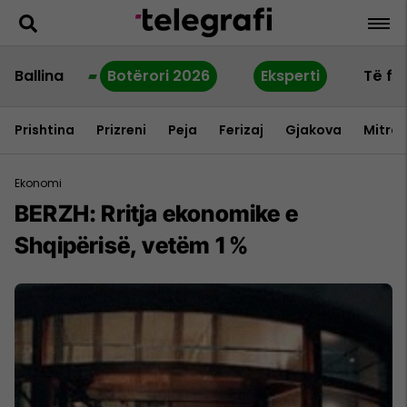
Ballina
Botërori 2026
Eksperti
Të fu
Prishtina
Prizreni
Peja
Ferizaj
Gjakova
Mitrov
Ekonomi
BERZH: Rritja ekonomike e
Shqipërisë, vetëm 1 %