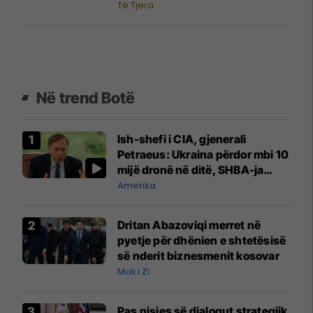
dhe zvarritje
Të Tjera
Në trend Botë
Ish-shefi i CIA, gjenerali
Petraeus: Ukraina përdor mbi 10
mijë dronë në ditë, SHBA-ja
mbetet shumë prapa në
Amerika
prodhim
Dritan Abazoviqi merret në
pyetje për dhënien e shtetësisë
së nderit biznesmenit kosovar
Mali i Zi
Pas nisjes së dialogut strategjik