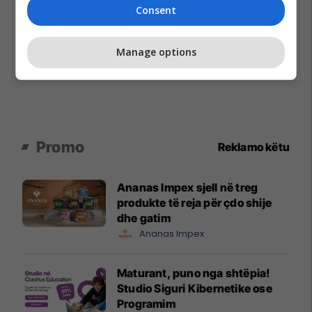
Consent
Manage options
Promo
Reklamo këtu
Ananas Impex sjell në treg
produkte të reja për çdo shije
dhe gatim
Ananas Impex
Maturant, puno nga shtëpia!
Studio Siguri Kibernetike ose
Programim