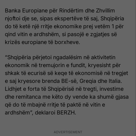
Banka Europiane për Rindërtim dhe Zhvillim
njoftoi dje se, sipas ekspertëve të saj, Shqipëria
do të ketë një rritje ekonomike prej vetëm 1 për
qind vitin e ardhshëm, si pasojë e zgjatjes së
krizës europiane të borxheve.
“Shqipëria përjetoi ngadalësim në aktivitetin
ekonomik në tremujorin e fundit, kryesisht për
shkak të ecurisë së keqe të ekonomisë në tregjet
e saj kryesore brenda BE-së, Greqia dhe Italia.
Lidhjet e forta të Shqipërisë në tregti, investime
dhe remitanca me këto dy vende ka shumë gjasa
që do të mbajnë rritje të paktë në vitin e
ardhshëm”, deklaroi BERZH.