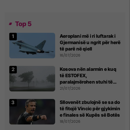
Top 5
Aeroplani më i ri luftarak i
Gjermanisë u ngrit për herë
të parë në qiell
16/07/2026
Kosova nën alarmin e kuq
të ESTOFEX,
paralajmërohen stuhi të
fuqishme me breshër dhe
21/07/2026
erëra të forta
Sllovenët zbulojnë se sa do
të fitojë Vincic për gjykimin
e finales së Kupës së Botës
18/07/2026