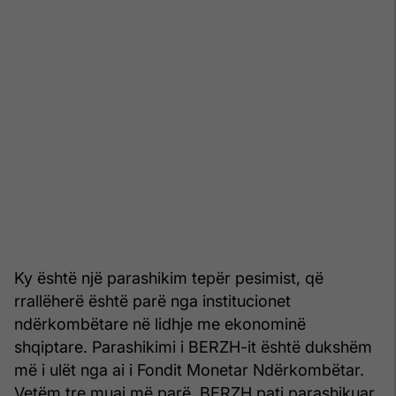
Ky është një parashikim tepër pesimist, që
rrallëherë është parë nga institucionet
ndërkombëtare në lidhje me ekonominë
shqiptare. Parashikimi i BERZH-it është dukshëm
më i ulët nga ai i Fondit Monetar Ndërkombëtar.
Vetëm tre muaj më parë, BERZH pati parashikuar