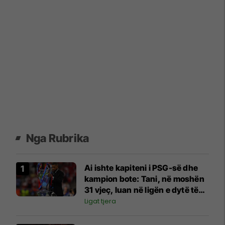
Nga Rubrika
Ai ishte kapiteni i PSG-së dhe
kampion bote: Tani, në moshën
31 vjeç, luan në ligën e dytë të
Katarit
Ligat tjera