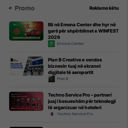
Promo
Reklamo këtu
Bli në Emona Center dhe hyr në
garë për shpërblimet e WINFEST
2026
Emona Center
Plan B Creative e vendos
biznesin tuaj në ekranet
digjitale të aeroportit
Plan B
Techno Service Pro – partneri
juaj i besueshëm për teknologji
të organizuar në hoteleri
Techno Service Pro