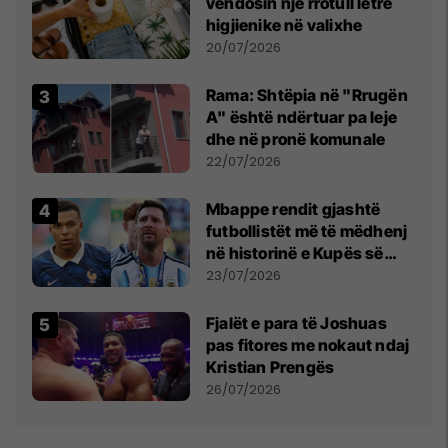
vendosin një rrotull letre
higjienike në valixhe
20/07/2026
Rama: Shtëpia në "Rrugën
A" është ndërtuar pa leje
dhe në pronë komunale
22/07/2026
Mbappe rendit gjashtë
futbollistët më të mëdhenj
në historinë e Kupës së
Botës, Messi mbetet i dyti
23/07/2026
Fjalët e para të Joshuas
pas fitores me nokaut ndaj
Kristian Prengës
26/07/2026