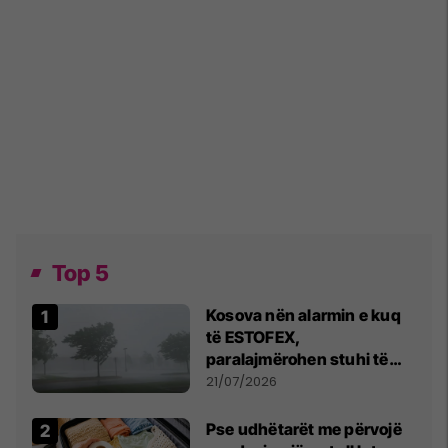
Top 5
Kosova nën alarmin e kuq
të ESTOFEX,
paralajmërohen stuhi të
fuqishme me breshër dhe
21/07/2026
erëra të forta
Pse udhëtarët me përvojë