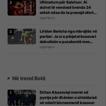
Ultimatum për Salahun: Ai
duhet të vendosë brenda 24
orësh nëse do ta pranojë ofertën
marramendëse të Besiktas
Ligat tjera
Liridon Berisha nga mbrojtës në
portier: Ja si e përjetoi kosovari
debutimin e pazakontë mes
shtyllave
Ligat tjera
Në trend Botë
Dritan Abazoviqi merret në
pyetje për dhënien e shtetësisë
së nderit biznesmenit kosovar