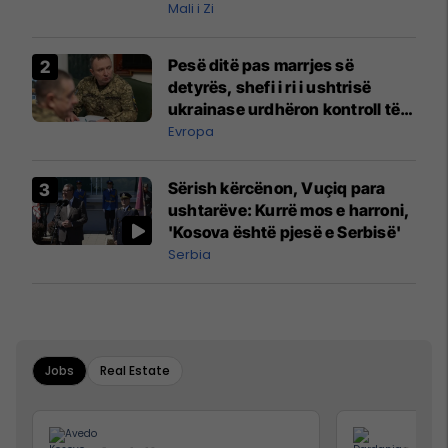
Mali i Zi
Pesë ditë pas marrjes së
detyrës, shefi i ri i ushtrisë
ukrainase urdhëron kontroll të
madh
Evropa
Sërish kërcënon, Vuçiq para
ushtarëve: Kurrë mos e harroni,
'Kosova është pjesë e Serbisë'
Serbia
Jobs
Real Estate