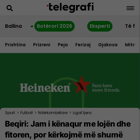
Ballina
Botërori 2026
Eksperti
Të fu
Prishtina
Prizreni
Peja
Ferizaj
Gjakova
Mitrov
Sport
>
Futboll
>
Ndërkombëtare
>
Ligat tjera
Beqiri: Jam i kënaqur me lojën dhe
fitoren, por kërkojmë më shumë