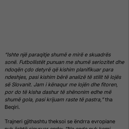
“Ishte një paraqitje shumë e mirë e skuadrës
sonë. Futbollistët punuan me shumë seriozitet dhe
ndoqën çdo detyrë që kishim planifikuar para
ndeshjes, pasi kishim bërë analizë të stilit të lojës
së Slovanit. Jam i kënaqur me lojën dhe fitoren,
por do të kisha dashur të shënonim edhe më
shumë gola, pasi krijuam raste të pastra,”
tha
Beqiri.
Trajneri gjithashtu theksoi se ëndrra evropiane
nuk është siguruar ende:
“Ne ende nuk kemi