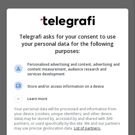
Telegrafi asks for your consent to use
your personal data for the following
purposes:
Personalised advertising and content, advertising and
Kf Shkëndija
Jeton Beqiri
Slovan Bratislava
content measurement, audience research and
services development
Liga E Konferencës
Store and/or access information on a device
Learn more
Your personal data will be processed and information from
your device (cookies, unique identifiers, and other device
data) may be stored by, accessed by and shared with 369
partners, or used specifically by this site. We and our partners
may use precise geolocation data.
List of partners.