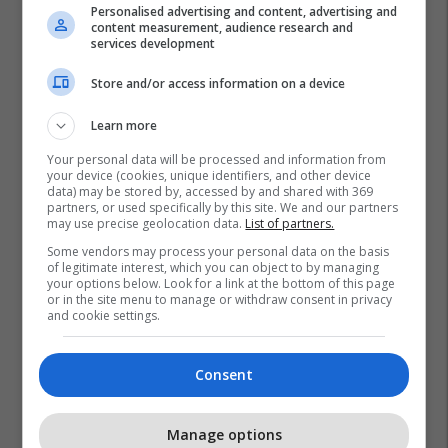
Personalised advertising and content, advertising and
content measurement, audience research and
services development
Store and/or access information on a device
Learn more
Your personal data will be processed and information from
your device (cookies, unique identifiers, and other device
data) may be stored by, accessed by and shared with 369
partners, or used specifically by this site. We and our partners
may use precise geolocation data.
List of partners.
Some vendors may process your personal data on the basis
Fredi Beleri
Kryeministri I Shqipërisë
Edi Rama
of legitimate interest, which you can object to by managing
your options below. Look for a link at the bottom of this page
or in the site menu to manage or withdraw consent in privacy
and cookie settings.
Consent
Manage options