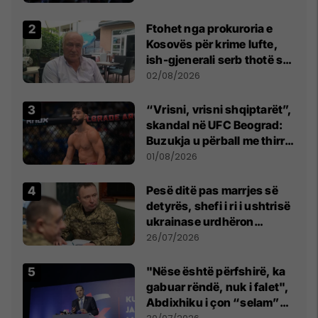
Ftohet nga prokuroria e
Kosovës për krime lufte,
ish-gjenerali serb thotë se
dikush e tradhtoi në
02/08/2026
Beograd
“Vrisni, vrisni shqiptarët”,
skandal në UFC Beograd:
Buzukja u përball me thirrje
anti-shqiptare nga
01/08/2026
tribunat
Pesë ditë pas marrjes së
detyrës, shefi i ri i ushtrisë
ukrainase urdhëron
kontroll të madh
26/07/2026
"Nëse është përfshirë, ka
gabuar rëndë, nuk i falet",
Abdixhiku i çon “selam”
Përparim Ramës