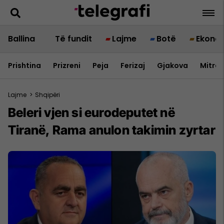
Ballina
Të fundit
Lajme
Botë
Ekono
Prishtina
Prizreni
Peja
Ferizaj
Gjakova
Mitrov
Lajme
>
Shqipëri
Beleri vjen si eurodeputet në
Tiranë, Rama anulon takimin zyrtar