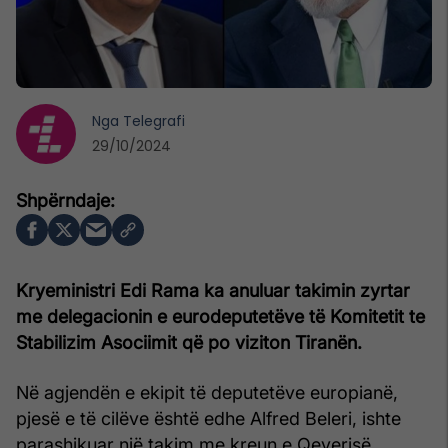
Nga
Telegrafi
29/10/2024
Kryeministri Edi Rama ka anuluar takimin zyrtar
me delegacionin e eurodeputetëve të Komitetit te
Stabilizim Asociimit që po viziton Tiranën.
Në agjendën e ekipit të deputetëve europianë,
pjesë e të cilëve është edhe Alfred Beleri, ishte
parashikuar një takim me kreun e Qeverisë