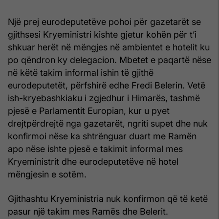
Një prej eurodeputetëve pohoi për gazetarët se
gjithsesi Kryeministri kishte gjetur kohën për t’i
shkuar herët në mëngjes në ambientet e hotelit ku
po qëndron ky delegacion. Mbetet e paqartë nëse
në këtë takim informal ishin të gjithë
eurodeputetët, përfshirë edhe Fredi Belerin. Vetë
ish-kryebashkiaku i zgjedhur i Himarës, tashmë
pjesë e Parlamentit Europian, kur u pyet
drejtpërdrejtë nga gazetarët, ngriti supet dhe nuk
konfirmoi nëse ka shtrënguar duart me Ramën
apo nëse ishte pjesë e takimit informal mes
Kryeministrit dhe eurodeputetëve në hotel
mëngjesin e sotëm.
Gjithashtu Kryeministria nuk konfirmon që të ketë
pasur një takim mes Ramës dhe Belerit.