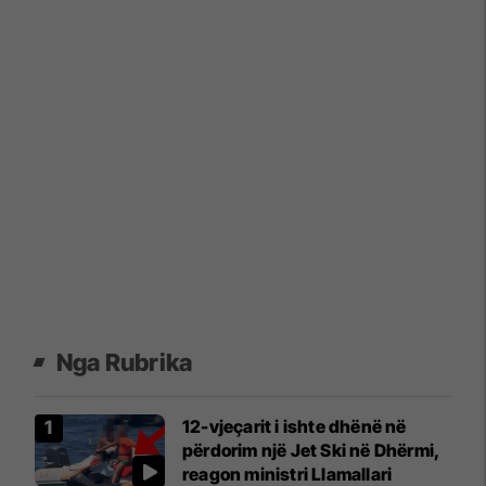
Nga Rubrika
12-vjeçarit i ishte dhënë në
përdorim një Jet Ski në Dhërmi,
reagon ministri Llamallari