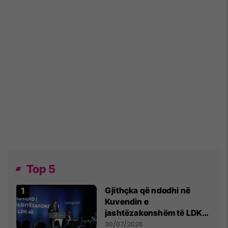
Top 5
Gjithçka që ndodhi në
Kuvendin e
jashtëzakonshëm të LDK-
së
30/07/2026