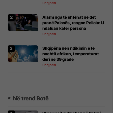
Shqipëri
Alarm nga të shtënat në det
pranë Palasës, reagon Policia: U
ndaluan katër persona
Shqipëri
Shqipëria nën ndikimin e të
nxehtit afrikan, temperaturat
deri në 39 gradë
Shqipëri
Në trend Botë