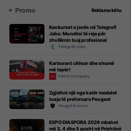
Promo
Reklamo këtu
Konkurset e javës në Telegrafi
Jobs: Mundësi të reja për
zhvillimin tuaj profesional
Telegrafi Jobs
Karburant cilësor dhe shumë
më tepër!
Petrol Company
Zgjidhni një nga katër modelet
tuaja të preferuara Peugeot
Peugot Kosova
EXPO DIASPORA 2026 mbahet
më 3, 4 dhe 5 gusht në Prishtinë