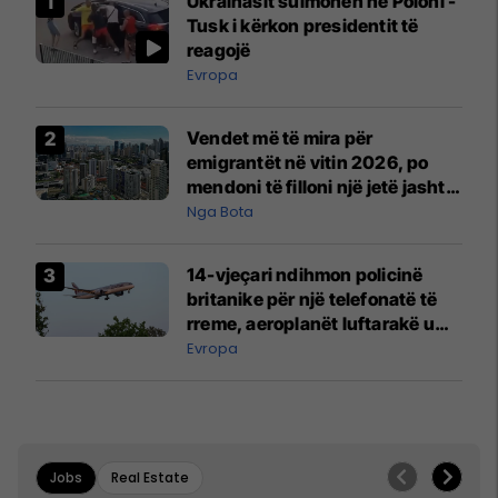
Ukrainasit sulmohen në Poloni -
Tusk i kërkon presidentit të
reagojë
Evropa
Vendet më të mira për
emigrantët në vitin 2026, po
mendoni të filloni një jetë jashtë
vendit?
Nga Bota
14-vjeçari ndihmon policinë
britanike për një telefonatë të
rreme, aeroplanët luftarakë u
ngritën në ajër për të
Evropa
interceptuar fluturaken e Qatar
Airways që po shkonte drejt
Mançesterit
Jobs
Real Estate