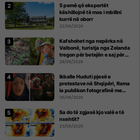
5 pemë që ekspertët
këshillojnë të mos i mbillni
kurrë në oborr
22/06/2026
Kafshohet nga nepërka në
Valbonë, turistja nga Zelanda
tregon për betejën e saj për
mbijetesë
28/06/2026
Ikballe Huduti pjesë e
protestave në Shqipëri, Rama
ia publikon fotografinë me
Ahmadinejadin e Iranit
25/06/2026
Sa do të zgjasë kjo valë e të
nxehtit?
23/06/2026