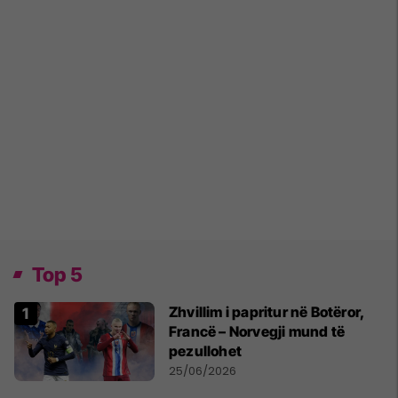
Top 5
Zhvillim i papritur në Botëror,
Francë – Norvegji mund të
pezullohet
25/06/2026