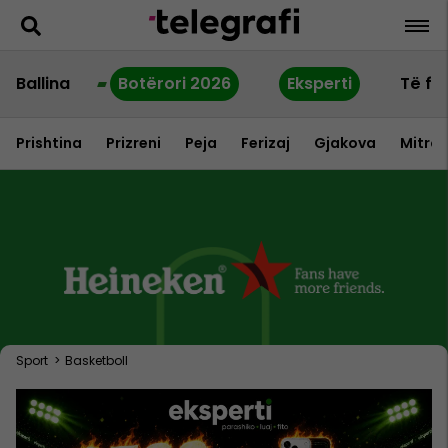
Ballina
Botërori 2026
Eksperti
Të fu
Prishtina
Prizreni
Peja
Ferizaj
Gjakova
Mitrov
Sport
>
Basketboll