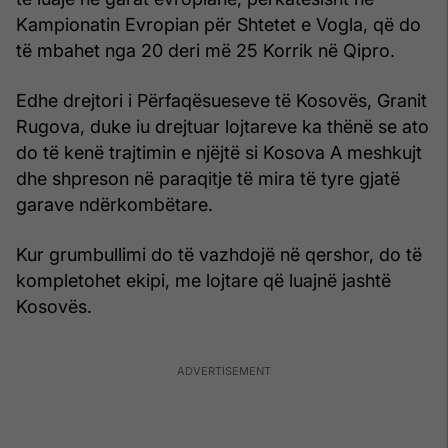
Kampionatin Evropian për Shtetet e Vogla, që do
të mbahet nga 20 deri më 25 Korrik në Qipro.
Edhe drejtori i Përfaqësueseve të Kosovës, Granit
Rugova, duke iu drejtuar lojtareve ka thënë se ato
do të kenë trajtimin e njëjtë si Kosova A meshkujt
dhe shpreson në paraqitje të mira të tyre gjatë
garave ndërkombëtare.
Kur grumbullimi do të vazhdojë në qershor, do të
kompletohet ekipi, me lojtare që luajnë jashtë
Kosovës.