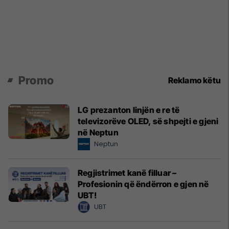
Promo
Reklamo këtu
LG prezanton linjën e re të
televizorëve OLED, së shpejti e gjeni
në Neptun
Neptun
Regjistrimet kanë filluar –
Profesionin që ëndërron e gjen në
UBT!
UBT