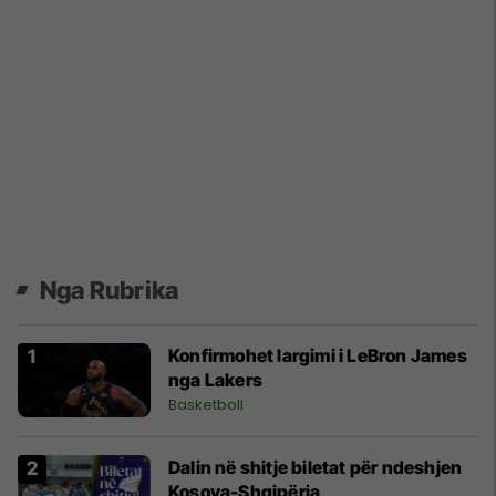
Nga Rubrika
Konfirmohet largimi i LeBron James
nga Lakers
Basketboll
Dalin në shitje biletat për ndeshjen
Kosova-Shqipëria