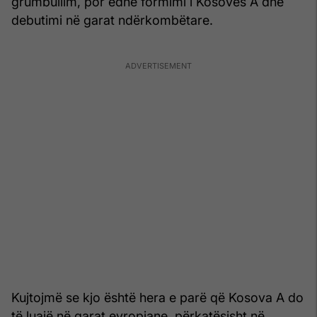
grumbullim, por edhe formimi i Kosovës A dhe
debutimi në garat ndërkombëtare.
Kujtojmë se kjo është hera e parë që Kosova A do
të luajë në garat evropiane, përkatësisht në