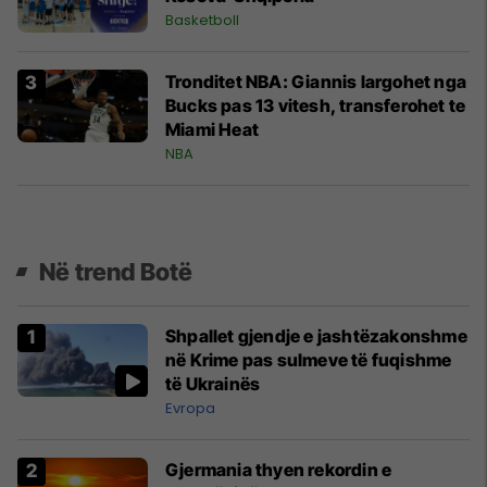
Basketboll
Tronditet NBA: Giannis largohet nga
Bucks pas 13 vitesh, transferohet te
Miami Heat
NBA
Në trend Botë
Shpallet gjendje e jashtëzakonshme
në Krime pas sulmeve të fuqishme
të Ukrainës
Evropa
Gjermania thyen rekordin e