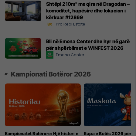
Shtëpi 210m² me qira në Dragodan –
komoditet, hapësirë dhe lokacion i
kërkuar #12869
Pro Real Estate
Bli në Emona Center dhe hyr në garë
për shpërblimet e WINFEST 2026
Emona Center
Kampionati Botëror 2026
Kampionatet Botërore: Një histori e
Kupa e Botës 2026 për h