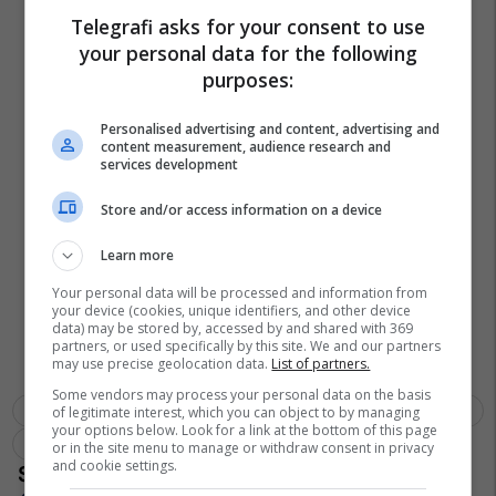
Telegrafi asks for your consent to use
your personal data for the following
purposes:
Personalised advertising and content, advertising and
content measurement, audience research and
services development
Store and/or access information on a device
Learn more
Your personal data will be processed and information from
your device (cookies, unique identifiers, and other device
data) may be stored by, accessed by and shared with 369
partners, or used specifically by this site. We and our partners
may use precise geolocation data.
List of partners.
Some vendors may process your personal data on the basis
Fbk
Përfaqësuesja E Kosovës Në Basketboll
Granit Rugova
of legitimate interest, which you can object to by managing
your options below. Look for a link at the bottom of this page
Fidan Shatri
or in the site menu to manage or withdraw consent in privacy
and cookie settings.