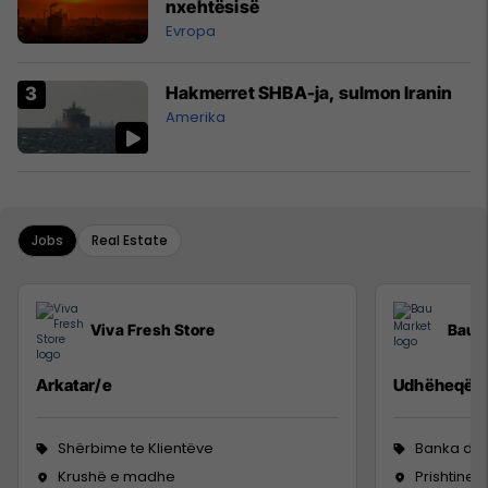
nxehtësisë
Evropa
Hakmerret SHBA-ja, sulmon Iranin
Amerika
Jobs
Real Estate
Viva Fresh Store
Bau 
Arkatar/e
Udhëheqës i
Shërbime te Klientëve
Banka dhe
Krushë e madhe
Prishtine