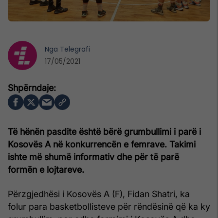
Nga
Telegrafi
17/05/2021
Të hënën pasdite është bërë grumbullimi i parë i
Kosovës A në konkurrencën e femrave. Takimi
ishte më shumë informativ dhe për të parë
formën e lojtareve.
Përzgjedhësi i Kosovës A (F), Fidan Shatri, ka
folur para basketbollisteve për rëndësinë që ka ky