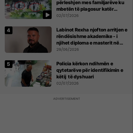
përleshjen mes familjarëve ku
mbetën të plagosur katër
persona
02/07/2026
Labinot Rexha njofton arritjen e
rëndësishme akademike - i
njihet diploma e masterit në
Psikologji në Zvicër
29/06/2026
Policia kërkon ndihmën e
qytetarëve për identifikimin e
këtij të dyshuari
02/07/2026