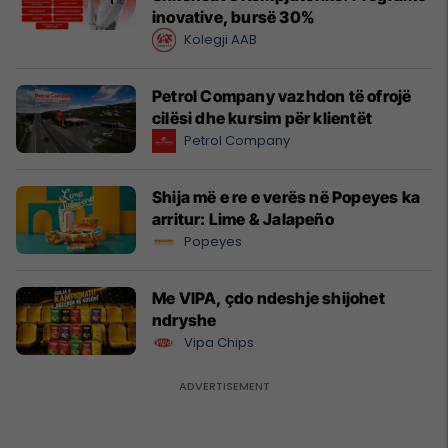
inovative, bursë 30%
Kolegji AAB
Petrol Company vazhdon të ofrojë
cilësi dhe kursim për klientët
Petrol Company
Shija më e re e verës në Popeyes ka
arritur: Lime & Jalapeño
Popeyes
Me VIPA, çdo ndeshje shijohet
ndryshe
Vipa Chips