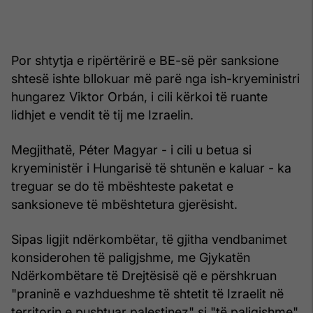
Por shtytja e ripërtërirë e BE-së për sanksione
shtesë ishte bllokuar më parë nga ish-kryeministri
hungarez Viktor Orbán, i cili kërkoi të ruante
lidhjet e vendit të tij me Izraelin.
Megjithatë, Péter Magyar - i cili u betua si
kryeministër i Hungarisë të shtunën e kaluar - ka
treguar se do të mbështeste paketat e
sanksioneve të mbështetura gjerësisht.
Sipas ligjit ndërkombëtar, të gjitha vendbanimet
konsiderohen të paligjshme, me Gjykatën
Ndërkombëtare të Drejtësisë që e përshkruan
"praninë e vazhdueshme të shtetit të Izraelit në
territorin e pushtuar palestinez" si "të paligjshme".