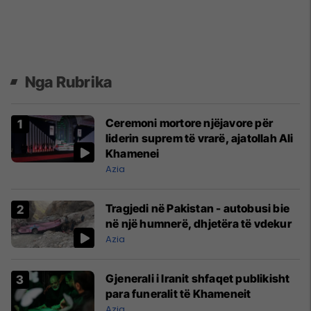
Nga Rubrika
Ceremoni mortore njëjavore për
liderin suprem të vrarë, ajatollah Ali
Khamenei
Azia
Tragjedi në Pakistan - autobusi bie
në një humnerë, dhjetëra të vdekur
Azia
Gjenerali i Iranit shfaqet publikisht
para funeralit të Khameneit
Azia