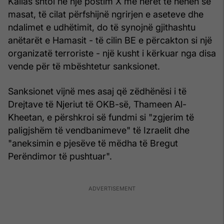
Kallas shtoi në një postim X më herët të hënën se
masat, të cilat përfshijnë ngrirjen e aseteve dhe
ndalimet e udhëtimit, do të synojnë gjithashtu
anëtarët e Hamasit - të cilin BE e përcakton si një
organizatë terroriste - një kusht i kërkuar nga disa
vende për të mbështetur sanksionet.
Sanksionet vijnë mes asaj që zëdhënësi i të
Drejtave të Njeriut të OKB-së, Thameen Al-
Kheetan, e përshkroi së fundmi si "zgjerim të
paligjshëm të vendbanimeve" të Izraelit dhe
"aneksimin e pjesëve të mëdha të Bregut
Perëndimor të pushtuar".