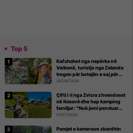
Top 5
Kafshohet nga nepërka në
Valbonë, turistja nga Zelanda
tregon për betejën e saj për
mbijetesë
28/06/2026
Çifti i ri nga Zvicra zhvendoset
në Kosovë dhe hap kamping
familjar: "Nuk jemi penduar
asnjë ditë"
01/07/2026
Pamjet e kamerave zbardhin