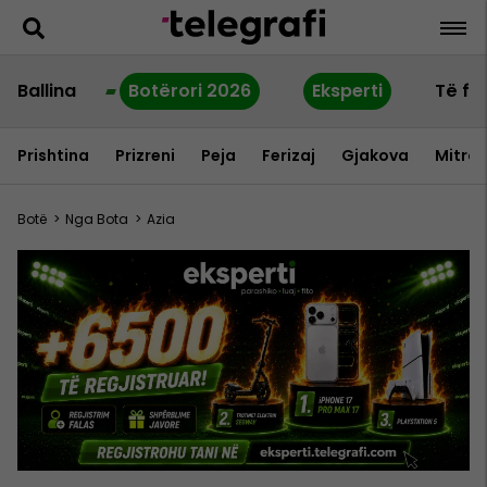
Ballina
Botërori 2026
Eksperti
Të fu
Prishtina
Prizreni
Peja
Ferizaj
Gjakova
Mitrov
Botë
>
Nga Bota
>
Azia