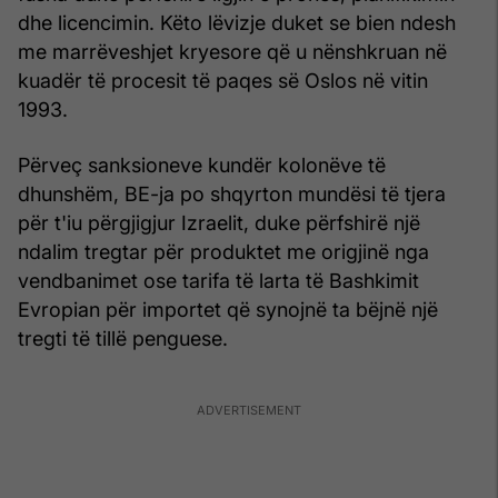
dhe licencimin. Këto lëvizje duket se bien ndesh
me marrëveshjet kryesore që u nënshkruan në
kuadër të procesit të paqes së Oslos në vitin
1993.
Përveç sanksioneve kundër kolonëve të
dhunshëm, BE-ja po shqyrton mundësi të tjera
për t'iu përgjigjur Izraelit, duke përfshirë një
ndalim tregtar për produktet me origjinë nga
vendbanimet ose tarifa të larta të Bashkimit
Evropian për importet që synojnë ta bëjnë një
tregti të tillë penguese.