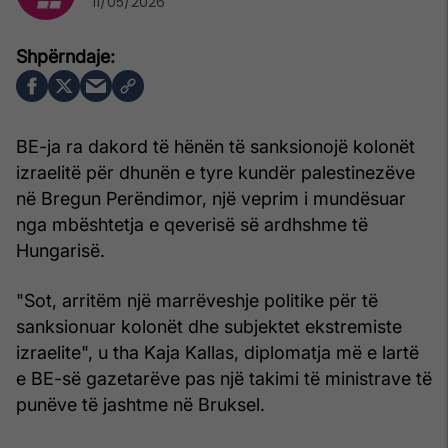
11/05/2026
BE-ja ra dakord të hënën të sanksionojë kolonët
izraelitë për dhunën e tyre kundër palestinezëve
në Bregun Perëndimor, një veprim i mundësuar
nga mbështetja e qeverisë së ardhshme të
Hungarisë.
"Sot, arritëm një marrëveshje politike për të
sanksionuar kolonët dhe subjektet ekstremiste
izraelite", u tha Kaja Kallas, diplomatja më e lartë
e BE-së gazetarëve pas një takimi të ministrave të
punëve të jashtme në Bruksel.