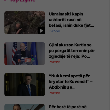
Ukrainasit i kapin
ushtarët rusë në
befasi, ishin duke fjetur
në strehimoret e
Evropa
kamufluara
Gjini akuzon Kurtin se
po përgatit terrenin për
zgjedhje të reja: Po
manipulon opinionin
Politikë
publik
“Nuk kemi apetit për
kryetar të Kuvendit” –
Abdixhiku e
konsideron si figurë
Politikë
ceremoniale
Për herë të parë në