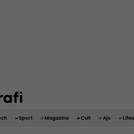
ech
Sport
Magazina
Cult
Ajo
Life