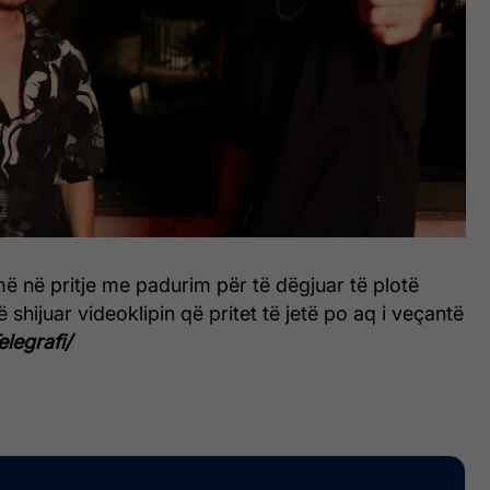
ë në pritje me padurim për të dëgjuar të plotë
shijuar videoklipin që pritet të jetë po aq i veçantë
elegrafi/