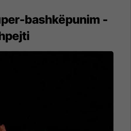
super-bashkëpunim -
hpejti