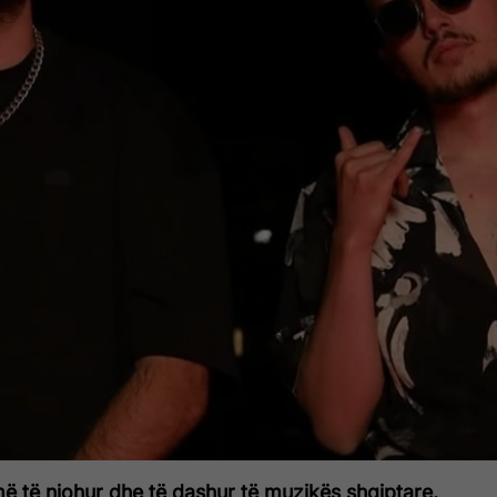
ë të njohur dhe të dashur të muzikës shqiptare,