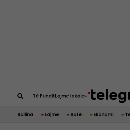
Të Fundit
Lajme lokale
Ballina
Lajme
Botë
Ekonomi
T