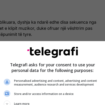
blikuara, dyshja ka ndarë edhe disa sekuenca nga
t e klipit muzikor, duke ofruar një vështrim pas
ëpunimit të tyre.
ë një atmosferë energjike dhe kreative, ku duket
.
Telegrafi asks for your consent to use your
personal data for the following purposes:
Personalised advertising and content, advertising and content
measurement, audience research and services development
Store and/or access information on a device
Learn more