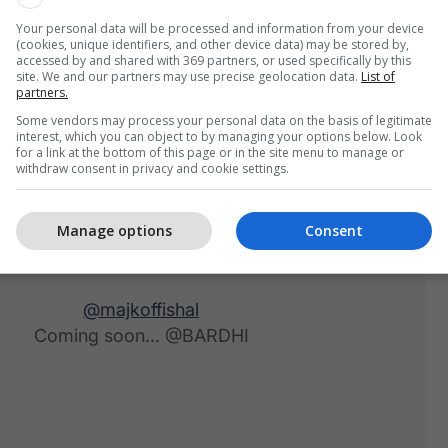
Your personal data will be processed and information from your device
(cookies, unique identifiers, and other device data) may be stored by,
accessed by and shared with 369 partners, or used specifically by this
site. We and our partners may use precise geolocation data.
List of
partners.
Some vendors may process your personal data on the basis of legitimate
interest, which you can object to by managing your options below. Look
for a link at the bottom of this page or in the site menu to manage or
withdraw consent in privacy and cookie settings.
Manage options
Consent
@majkoffishal
Coming soon... @BARDHI