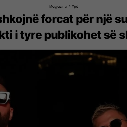
Magazina
>
Yjet
shkojnë forcat për një 
kti i tyre publikohet së s