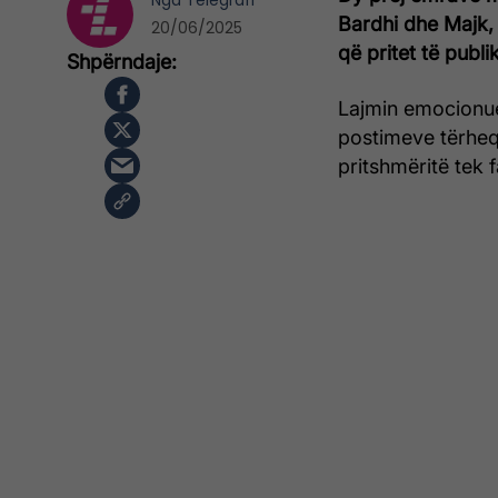
Nga
Telegrafi
Bardhi dhe Majk, 
20/06/2025
që pritet të publ
Lajmin emocionue
postimeve tërheqë
pritshmëritë tek 