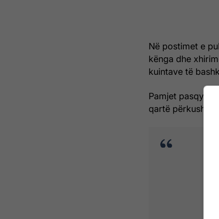
Në postimet e pu
kënga dhe xhirime
kuintave të bashk
Pamjet pasqyrojn
qartë përkushtimi