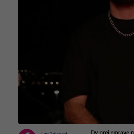
Dy prej emrave m