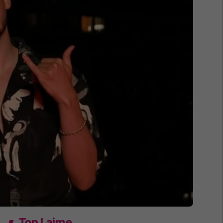
Top Lajme