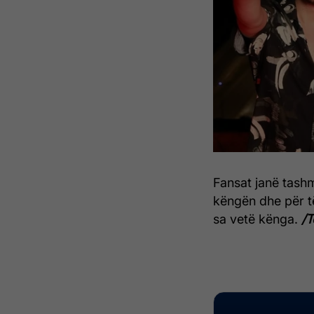
Fansat janë tashm
këngën dhe për të 
sa vetë kënga.
/T