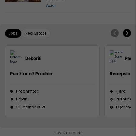
Azia
Jobs
Real Estate
Dekoriti
Pade
Punëtor në Prodhim
Recepsioni
Prodhimtari
Tjera
Lipjan
Prishtinë
11 Qershor 2026
1 Qershor