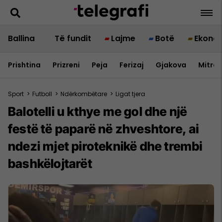
Ballina
Të fundit
Lajme
Botë
Ekono
Prishtina
Prizreni
Peja
Ferizaj
Gjakova
Mitrov
Sport
>
Futboll
>
Ndërkombëtare
>
Ligat tjera
Balotelli u kthye me gol dhe një
festë të paparë në zhveshtore, ai
ndezi mjet piroteknikë dhe trembi
bashkëlojtarët