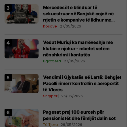
Mercedesët e blinduar të
sekuestruar në Banjskë çojnë në
rrjetin e kompanive të lidhur me
Radoiçiqin dhe Veselinoviqin
Kosovë
27/05/2026
Vedat Muriqi ka marrëveshje me
klubin e njohur - mbetet vetëm
nënshkrimi i kontatës
Ligat tjera
27/05/2026
Vendimi i Gjykatës së Lartë: Behgjet
Pacolli rimerr kontrollin e aeroportit
të Vlorës
Shqipëri
26/05/2026
Pagesat prej 100 eurosh për
pensionistët dhe fëmijët dalin sot
Të Tjera
26/05/2026