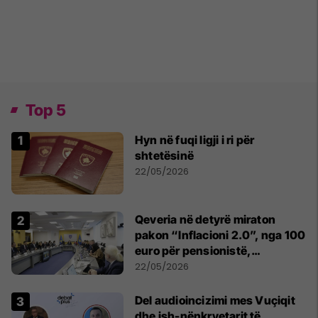
Top 5
Hyn në fuqi ligji i ri për
shtetësinë
22/05/2026
Qeveria në detyrë miraton
pakon “Inflacioni 2.0”, nga 100
euro për pensionistë,
punëtorët privat, fëmijë dhe
22/05/2026
studentë
Del audioincizimi mes Vuçiqit
dhe ish-nënkryetarit të