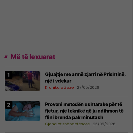
Më të lexuarat
Gjuajtje me armë zjarri në Prishtinë,
një i vdekur
Kronika e Zezë
27/05/2026
Provoni metodën ushtarake për të
fjetur, një teknikë që ju ndihmon të
flini brenda pak minutash
Gjendjet shëndetësore
26/05/2026