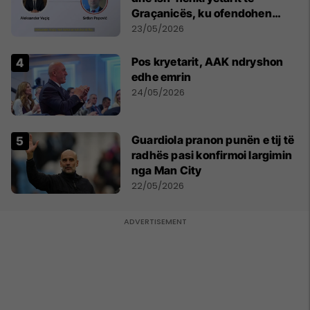
Graçanicës, ku ofendohen
krerë të Kishës Ortodokse
23/05/2026
Serbe
Pos kryetarit, AAK ndryshon
edhe emrin
24/05/2026
Guardiola pranon punën e tij të
radhës pasi konfirmoi largimin
nga Man City
22/05/2026