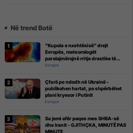
Në trend Botë
"Kupola e nxehtësisë" drejt
Evropës, meteorologët
paralajmërojnë rritje drastike të
temperaturave
Evropa
Çfarë po ndodh në Ukrainë -
publikohen hartat, po shpërbëhet
plani kryesor i Putinit
Evropa
Sa jemi afër paqes mes SHBA-së
dhe Iranit - GJITHÇKA, MINUTË PAS
MINUTE