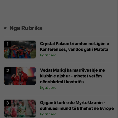
Nga Rubrika
Crystal Palace triumfon në Ligën e
Konferencës, vendos goli i Mateta
Ligat tjera
Vedat Muriqi ka marrëveshje me
klubin e njohur - mbetet vetëm
nënshkrimi i kontatës
Ligat tjera
Gjiganti turk e do Myrto Uzunin -
sulmuesi mund të kthehet në Evropë
Ligat tjera