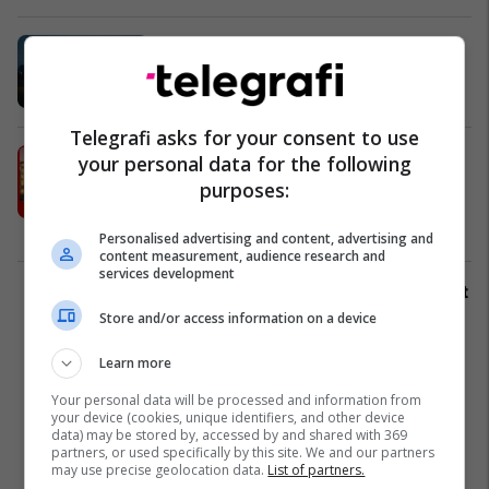
Trakla ndan përvojën me Renault
Koleos: 6 vite pa asnjë problem
Auto Mita
Telegrafi asks for your consent to use
Banka ProCredit sjell TOP
your personal data for the following
eksperiencë në Sunny Hill Festival -
purposes:
vetëm me Top Kartelë
ProCredit Bank
Personalised advertising and content, advertising and
content measurement, audience research and
services development
Pse Dragodani mbetet një nga zonat
më të kërkuara? Ja një banesë
Store and/or access information on a device
120m² në shitje #15010
Pro Real Estate
Learn more
Your personal data will be processed and information from
your device (cookies, unique identifiers, and other device
data) may be stored by, accessed by and shared with 369
partners, or used specifically by this site. We and our partners
may use precise geolocation data.
List of partners.