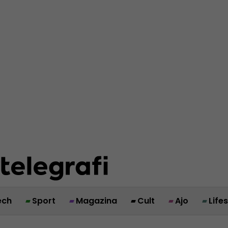
ech
Sport
Magazina
Cult
Ajo
Life