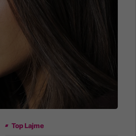
Top Lajme