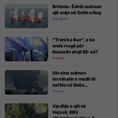
Britania: Është sulmuar
një anije në Detin e Kuq
Nga Bota
“Treni ka ikur”, a ka
ende rrugë për
Kosovën drejt BE-së?
Politikë
Ukraina sulmon
terminalin e madh të
naftës në Shën
Petersburg të Rusisë
Evropa
Vjedhje e ujit në
Hajvali, KRU