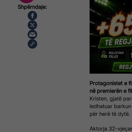
Protagonistet e f
në premierën e fi
Kristen, gjatë pa
ledhatuar barkun e
për herë të dytë.
Aktorja 32-vjeça