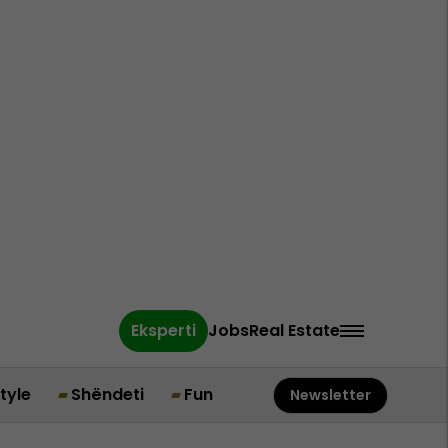
Eksperti
Jobs
Real Estate
style
Shëndeti
Fun
Newsletter