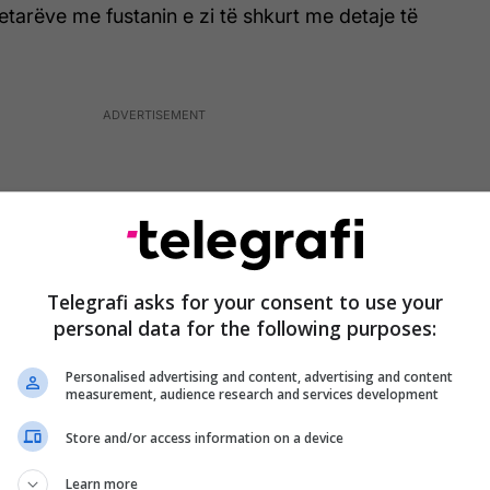
tarëve me fustanin e zi të shkurt me detaje të
Telegrafi asks for your consent to use your
personal data for the following purposes:
Personalised advertising and content, advertising and content
measurement, audience research and services development
Store and/or access information on a device
saj Kristen Bell, dukej shumë e lumtur për
Learn more