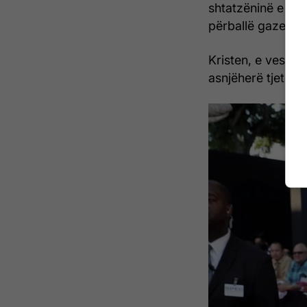
shtatzëninë e shoq
përballë gazetar
Kristen, e veshur
asnjëherë tjetër./