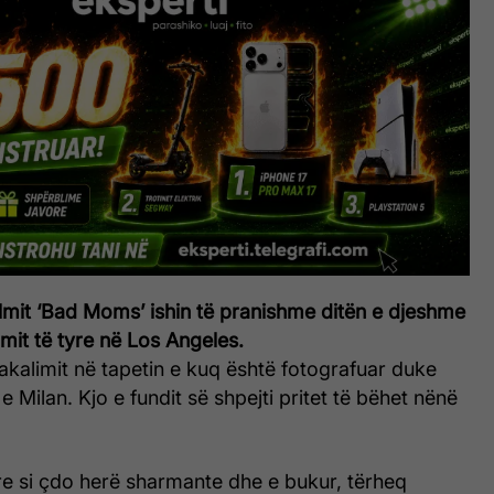
ilmit ‘Bad Moms’ ishin të pranishme ditën e djeshme
lmit të tyre në Los Angeles.
rakalimit në tapetin e kuq është fotografuar duke
 Milan. Kjo e fundit së shpejti pritet të bëhet nënë
re si çdo herë sharmante dhe e bukur, tërheq