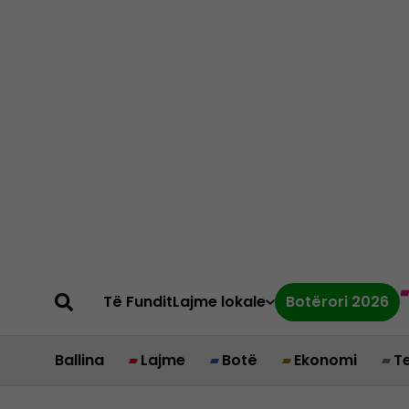
Të Fundit
Lajme lokale
Botërori 2026
Ballina
Lajme
Botë
Ekonomi
T