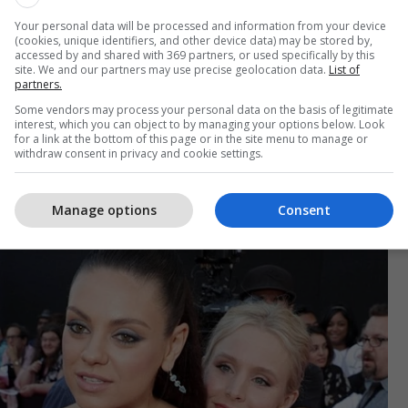
es së saj ku edhe një gjë të tillë e kishte shprehur
Your personal data will be processed and information from your device
ëve duke e kthyer vëmendjen te Milia.
(cookies, unique identifiers, and other device data) may be stored by,
accessed by and shared with 369 partners, or used specifically by this
site. We and our partners may use precise geolocation data.
List of
 me një fustan të argjend, dukej më në disponim se
partners.
Telegrafi
Some vendors may process your personal data on the basis of legitimate
interest, which you can object to by managing your options below. Look
for a link at the bottom of this page or in the site menu to manage or
withdraw consent in privacy and cookie settings.
Manage options
Consent