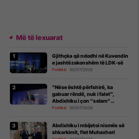
Më të lexuarat
Gjithçka që ndodhi në Kuvendin
e jashtëzakonshëm të LDK-së
Politikë
30/07/2026
"Nëse është përfshirë, ka
gabuar rëndë, nuk i falet",
Abdixhiku i çon “selam”
Përparim Ramës
Politikë
30/07/2026
Abdixhiku i mbijetoi nismës së
shkarkimit, flet Muhaxheri