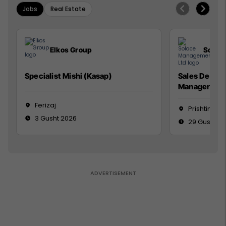
Jobs
Real Estate
Elkos Group
Solac
Specialist Mishi (Kasap)
Sales Devel
Manager
Ferizaj
Prishtinë
3 Gusht 2026
29 Gusht 2