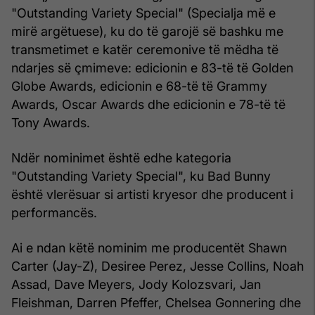
"Outstanding Variety Special" (Specialja më e
mirë argëtuese), ku do të garojë së bashku me
transmetimet e katër ceremonive të mëdha të
ndarjes së çmimeve: edicionin e 83-të të Golden
Globe Awards, edicionin e 68-të të Grammy
Awards, Oscar Awards dhe edicionin e 78-të të
Tony Awards.
Ndër nominimet është edhe kategoria
"Outstanding Variety Special", ku Bad Bunny
është vlerësuar si artisti kryesor dhe producent i
performancës.
Ai e ndan këtë nominim me producentët Shawn
Carter (Jay-Z), Desiree Perez, Jesse Collins, Noah
Assad, Dave Meyers, Jody Kolozsvari, Jan
Fleishman, Darren Pfeffer, Chelsea Gonnering dhe