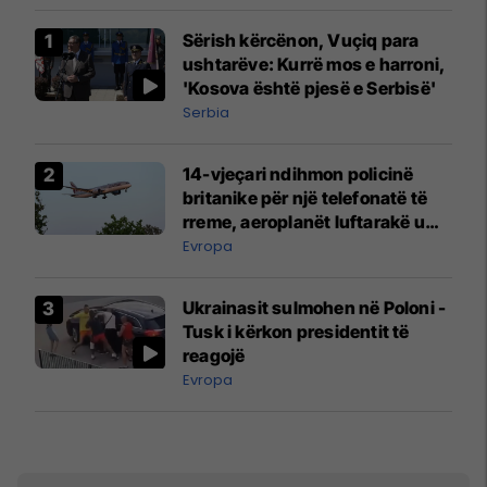
Sërish kërcënon, Vuçiq para
ushtarëve: Kurrë mos e harroni,
'Kosova është pjesë e Serbisë'
Serbia
14-vjeçari ndihmon policinë
britanike për një telefonatë të
rreme, aeroplanët luftarakë u
ngritën në ajër për të
Evropa
interceptuar fluturaken e Qatar
Airways që po shkonte drejt
Ukrainasit sulmohen në Poloni -
Mançesterit
Tusk i kërkon presidentit të
reagojë
Evropa