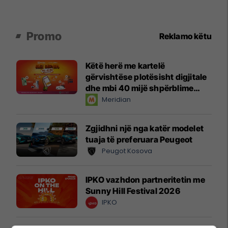
Promo
Reklamo këtu
Këtë herë me kartelë
gërvishtëse plotësisht digjitale
dhe mbi 40 mijë shpërblime
instant!
Meridian
Zgjidhni një nga katër modelet
tuaja të preferuara Peugeot
Peugot Kosova
IPKO vazhdon partneritetin me
Sunny Hill Festival 2026
IPKO