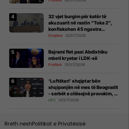
Politikë
30/07/2026
32 vjet burgim për katër të
akuzuarit në rastin “Toka 2”,
konfiskohen 45 ngastra
kadastrale
Drejtësi
31/07/2026
Bajrami flet pasi Abdixhiku
mbeti kryetar i LDK-së
Politikë
31/07/2026
‘Luftëtari’ shqiptar bën
shqiponjën në mes të Beogradit
- serbët e cilësojnë provokim, ai
e cilëson simbol të identitetit
UFC
31/07/2026
Rreth nesh
Politikat e Privatësisë