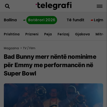
Ballina
Botërori 2026
Të fundit
Lajme
Prishtina
Prizreni
Peja
Ferizaj
Gjakova
Mitrov
Magazina
>
TV / Film
Bad Bunny merr nëntë nominime
për Emmy me performancën në
Super Bowl