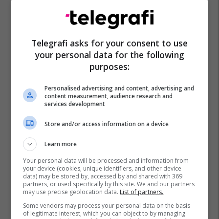
EXPO DIASPORA 2026 mbahet
më 3, 4 dhe 5 gusht në Prishtinë
Expo Prishtina
Telegrafi asks for your consent to use
your personal data for the following
purposes:
Personalised advertising and content, advertising and
content measurement, audience research and
services development
Store and/or access information on a device
Learn more
Your personal data will be processed and information from
your device (cookies, unique identifiers, and other device
data) may be stored by, accessed by and shared with 369
partners, or used specifically by this site. We and our partners
may use precise geolocation data.
List of partners.
Some vendors may process your personal data on the basis
of legitimate interest, which you can object to by managing