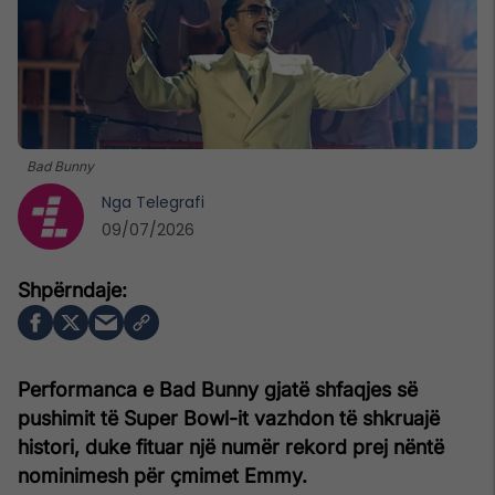
Bad Bunny
Nga
Telegrafi
09/07/2026
Performanca e Bad Bunny gjatë shfaqjes së
pushimit të Super Bowl-it vazhdon të shkruajë
histori, duke fituar një numër rekord prej nëntë
nominimesh për çmimet Emmy.