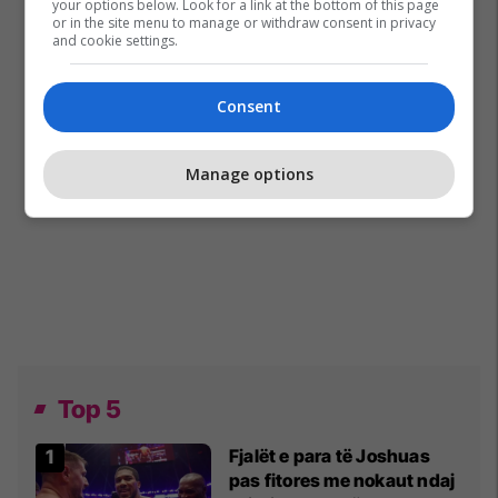
your options below. Look for a link at the bottom of this page
or in the site menu to manage or withdraw consent in privacy
and cookie settings.
Consent
Manage options
Top 5
Fjalët e para të Joshuas
pas fitores me nokaut ndaj