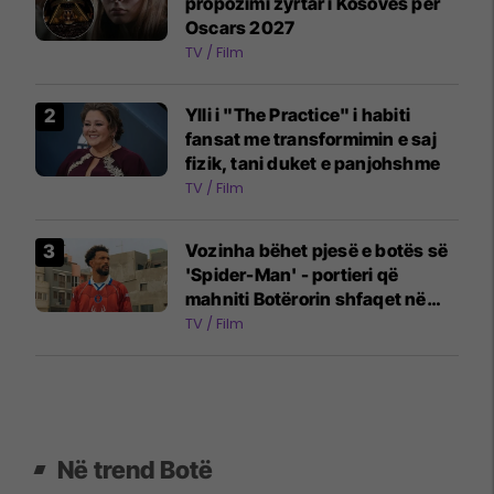
propozimi zyrtar i Kosovës për
Oscars 2027
TV / Film
Ylli i "The Practice" i habiti
fansat me transformimin e saj
fizik, tani duket e panjohshme
TV / Film
Vozinha bëhet pjesë e botës së
'Spider-Man' - portieri që
mahniti Botërorin shfaqet në
reklamën e filmit të ri
TV / Film
Në trend Botë