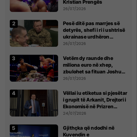
Kristian Prengës
26/07/2026
Pesë ditë pas marrjes së
detyrës, shefi i ri i ushtrisë
ukrainase urdhëron
kontroll të madh
26/07/2026
Vetëm dy raunde dhe
miliona euro në xhep,
zbulohet sa fituan Joshua
e Prenga
26/07/2026
Vëllai iu etiketua si pjesëtar
i grupit të Arkanit, Drejtori i
Ekonomisë në Prizren
mohon pretendimet
24/07/2026
Gjithçka që ndodhi në
Kuvendin e