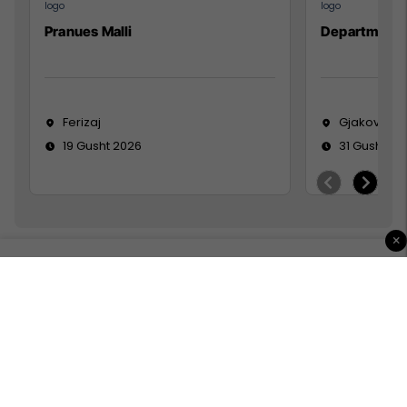
Pranues Malli
Department
Ferizaj
Gjakovë
19 Gusht 2026
31 Gusht 20
×