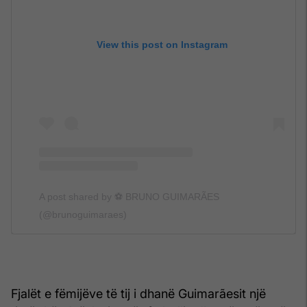
View this post on Instagram
A post shared by ⚽️ BRUNO GUIMARÃES
(@brunoguimaraes)
Fjalët e fëmijëve të tij i dhanë Guimarãesit një