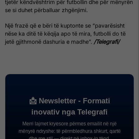
tjetër këndvështrim për futbollin dhe për mënyrën
se si duhet përballuar zhgënjimi.
Një frazë që e bëri të kuptonte se “pavarësisht
nëse ka ditë të këqija apo të mira, futbolli do të
jetë gjithmonë dashuria e madhe”.
/Telegrafi/