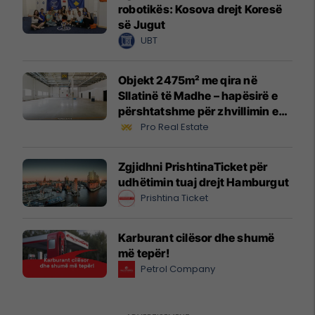
robotikës: Kosova drejt Koresë
së Jugut
UBT
Objekt 2475m² me qira në
Sllatinë të Madhe – hapësirë e
përshtatshme për zhvillimin e
biznesit #16068
Pro Real Estate
Zgjidhni PrishtinaTicket për
udhëtimin tuaj drejt Hamburgut
Prishtina Ticket
Karburant cilësor dhe shumë
më tepër!
Petrol Company