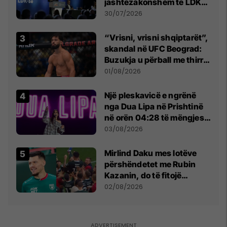
jashtëzakonshëm të LDK-
së
30/07/2026
“Vrisni, vrisni shqiptarët”,
skandal në UFC Beograd:
Buzukja u përball me thirrje
anti-shqiptare nga
01/08/2026
tribunat
Një pleskavicë e ngrënë
nga Dua Lipa në Prishtinë
në orën 04:28 të mëngjesit
- dhe bota digjitale serbe
03/08/2026
shpall gjendjen e luftës
Mirlind Daku mes lotëve
përshëndetet me Rubin
Kazanin, do të fitojë
miliona te Spartak Moska
02/08/2026