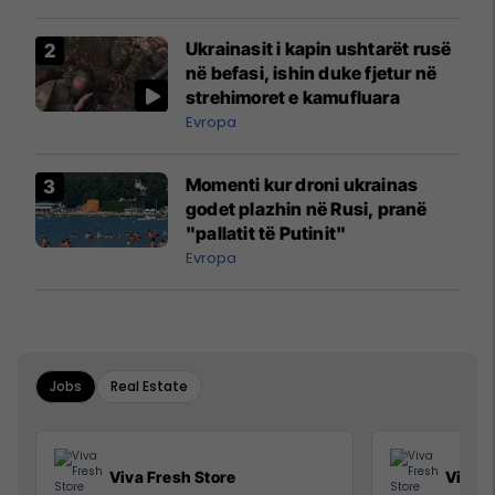
Ukrainasit i kapin ushtarët rusë
në befasi, ishin duke fjetur në
strehimoret e kamufluara
Evropa
Momenti kur droni ukrainas
godet plazhin në Rusi, pranë
"pallatit të Putinit"
Evropa
Jobs
Real Estate
Viva Fresh Store
Viva F