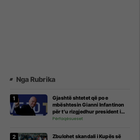
Nga Rubrika
Gjashtë shtetet që po e
mbështesin Gianni Infantinon
për t’u rizgjedhur president i
FIFA-s
Përfaqësueset
Zbulohet skandali i Kupës së