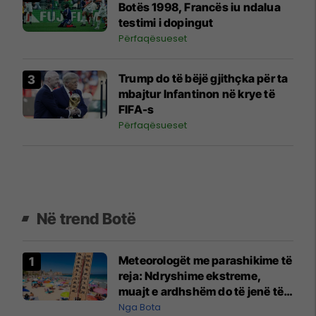
Botës 1998, Francës iu ndalua
testimi i dopingut
Përfaqësueset
Trump do të bëjë gjithçka për ta
mbajtur Infantinon në krye të
FIFA-s
Përfaqësueset
Në trend Botë
Meteorologët me parashikime të
reja: Ndryshime ekstreme,
muajt e ardhshëm do të jenë të
pazakontë
Nga Bota