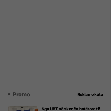
Promo
Reklamo këtu
Nga UBT në skenën botërore të