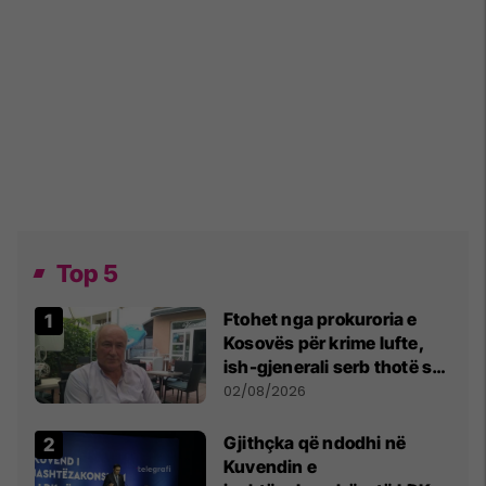
Top 5
Ftohet nga prokuroria e
Kosovës për krime lufte,
ish-gjenerali serb thotë se
dikush e tradhtoi në
02/08/2026
Beograd
Gjithçka që ndodhi në
Kuvendin e