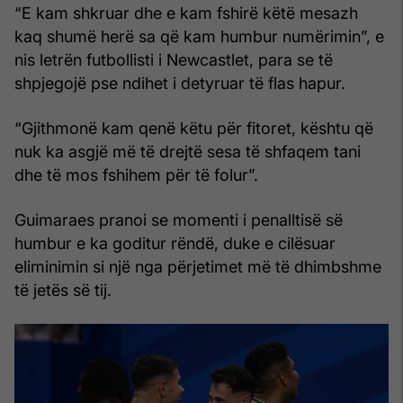
“E kam shkruar dhe e kam fshirë këtë mesazh
kaq shumë herë sa që kam humbur numërimin”, e
nis letrën futbollisti i Newcastlet, para se të
shpjegojë pse ndihet i detyruar të flas hapur.
“Gjithmonë kam qenë këtu për fitoret, kështu që
nuk ka asgjë më të drejtë sesa të shfaqem tani
dhe të mos fshihem për të folur”.
Guimaraes pranoi se momenti i penalltisë së
humbur e ka goditur rëndë, duke e cilësuar
eliminimin si një nga përjetimet më të dhimbshme
të jetës së tij.