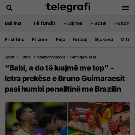
Ballina
Të fundit
Lajme
Botë
Ekono
Prishtina
Prizreni
Peja
Ferizaj
Gjakova
Mitrov
Sport
>
Futboll
>
Ndërkombëtare
>
Përfaqësueset
“Babi, a do të luajmë me top” -
letra prekëse e Bruno Guimaraesit
pasi humbi penalltinë me Brazilin