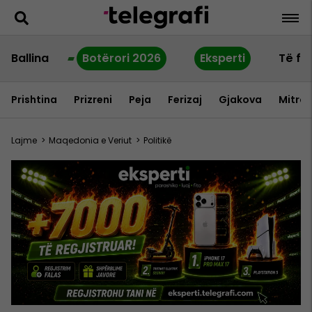
Ballina
Botërori 2026
Eksperti
Të fu
Prishtina
Prizreni
Peja
Ferizaj
Gjakova
Mitrov
Lajme
>
Maqedonia e Veriut
>
Politikë