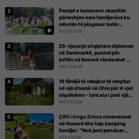
Pamjet e kamerave zbardhin
përleshjen mes familjarëve ku
mbetën të plagosur katër
persona
02/07/2026
25-vjeçarja shqiptare diplomon
në Danimarkë, punimi për
luftën në Kosovë vlerësohet me
notën më të lartë
04/07/2026
16 fëmijë të mbajtur të mbyllur
në një dhomë në Ohio për 4 vjet
shpëtohen - tani ata i pret një
sfidë e madhe
05/07/2026
Çifti i ri nga Zvicra zhvendoset
në Kosovë dhe hap kamping
familjar: "Nuk jemi penduar
asnjë ditë"
01/07/2026