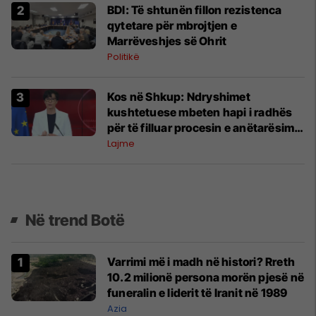
BDI: Të shtunën fillon rezistenca
qytetare për mbrojtjen e
Marrëveshjes së Ohrit
Politikë
Kos në Shkup: Ndryshimet
kushtetuese mbeten hapi i radhës
për të filluar procesin e anëtarësimit
në Bashkimin Evropian
Lajme
Në trend Botë
Varrimi më i madh në histori? Rreth
10.2 milionë persona morën pjesë në
funeralin e liderit të Iranit në 1989
Azia