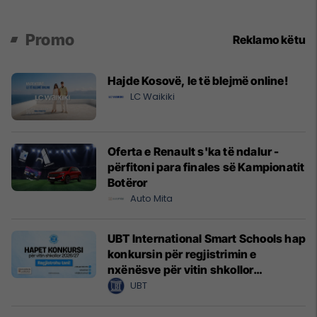
Promo
Reklamo këtu
Hajde Kosovë, le të blejmë online!
LC Waikiki
Oferta e Renault s'ka të ndalur -
përfitoni para finales së Kampionatit
Botëror
Auto Mita
UBT International Smart Schools hap
konkursin për regjistrimin e
nxënësve për vitin shkollor
2026/2027
UBT