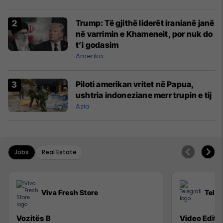
Trump: Të gjithë liderët iranianë janë
në varrimin e Khameneit, por nuk do
t’i godasim
Amerika
Piloti amerikan vritet në Papua,
ushtria indoneziane merr trupin e tij
Azia
Jobs
Real Estate
Viva Fresh Store
Teleg
Vozitës B
Video Editor