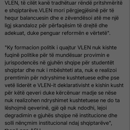
VLEN, të cilët kanë tradhëtuar rëndë pritshmëritë
e shqiptarëve.VLEN mori përgjegjësinë për të
hequr balancuesin dhe e zëvendësoi atë me një
ligj skandaloz për përfaqësim të drejtë dhe
adekuat, duke penguar reformën e vërtetë".
"Ky formacion politik i quajtur VLEN nuk kishte
fuqinë politike për të mundësuar provimin e
jurispodencës në gjuhën shqipe për studentët
shqiptar dhe nuk i mbështeti ata, nuk e realizoi
premtimin për ndryshime kushtetuese edhe pse
vetë liderët e VLEN-it deklarativisht e kishin kusht
për këtë qeveri duke kërcënuar madje se nëse
nuk realizohen ndryshimet kushtetuese ne do ta
lëshojmë qeverinë, gjë që nuk ndodhi, lejoi
degradimin e gjuhës shqipe në institucione dhe
solli nënçmim institucional ndaj shqiptarëve",