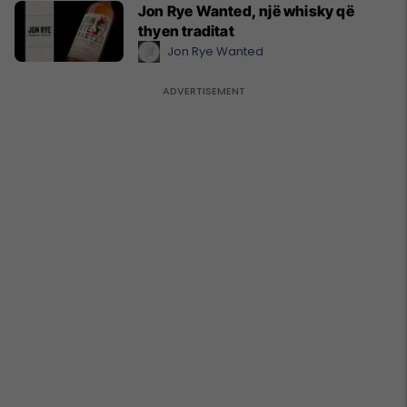
Jon Rye Wanted, një whisky që
thyen traditat
Jon Rye Wanted