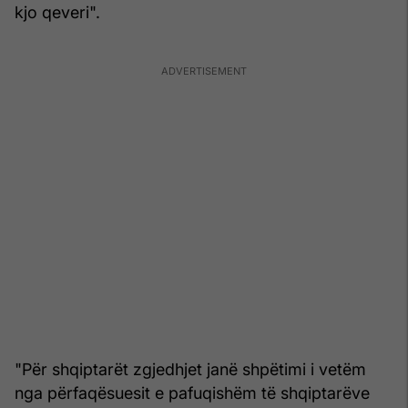
kjo qeveri".
"Për shqiptarët zgjedhjet janë shpëtimi i vetëm
nga përfaqësuesit e pafuqishëm të shqiptarëve