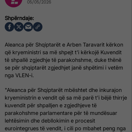
05/05/2026
Aleanca për Shqiptarët e Arben Taravarit kërkon
që kryeministri sa më shpejt t'i kërkojë Kuvendit
të shpallë zgjedhje të parakohshme, duke thënë
se për shqiptarët zgjedhjet janë shpëtimi i vetëm
nga VLEN-i.
"Aleanca për Shqiptarët mbështet dhe inkurajon
kryeministrin e vendit që sa më parë t'i bëjë thirrje
kuvendit për shpalljen e zgjedhjeve të
parakohshme parlamentare për të mundësuar
lehtësimin dhe debllokimin e procesit
eurointegrues të vendit, i cili po mbahet peng nga