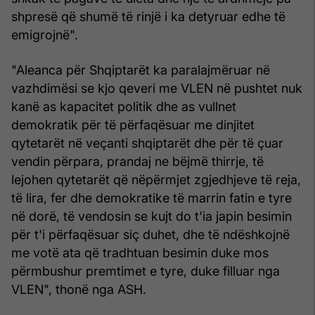
shpresë që shumë të rinjë i ka detyruar edhe të
emigrojnë".
"Aleanca për Shqiptarët ka paralajmëruar në
vazhdimësi se kjo qeveri me VLEN në pushtet nuk
kanë as kapacitet politik dhe as vullnet
demokratik për të përfaqësuar me dinjitet
qytetarët në veçanti shqiptarët dhe për të çuar
vendin përpara, prandaj ne bëjmë thirrje, të
lejohen qytetarët që nëpërmjet zgjedhjeve të reja,
të lira, fer dhe demokratike të marrin fatin e tyre
në dorë, të vendosin se kujt do t'ia japin besimin
për t'i përfaqësuar siç duhet, dhe të ndëshkojnë
me votë ata që tradhtuan besimin duke mos
përmbushur premtimet e tyre, duke filluar nga
VLEN", thonë nga ASH.