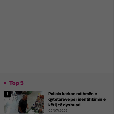
Top 5
Policia kërkon ndihmën e
qytetarëve për identifikimin e
këtij të dyshuari
02/07/2026