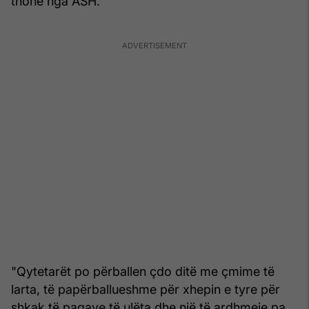
thonë nga ASH.
"Qytetarët po përballen çdo ditë me çmime të
larta, të papërballueshme për xhepin e tyre për
shkak të pagave të ulëta dhe një të ardhmeje pa