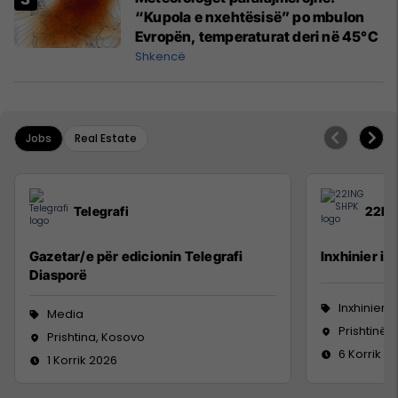
“Kupola e nxehtësisë” po mbulon
Evropën, temperaturat deri në 45°C
Shkencë
Jobs
Real Estate
Telegrafi
22IN
Gazetar/e për edicionin Telegrafi
Inxhinier i 
Diasporë
Inxhinieri
Media
Prishtinë
Prishtina, Kosovo
6 Korrik 2
1 Korrik 2026