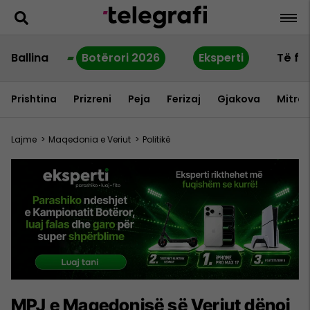
Ballina
Botërori 2026
Eksperti
Të fu
Prishtina
Prizreni
Peja
Ferizaj
Gjakova
Mitrov
Lajme
>
Maqedonia e Veriut
>
Politikë
MPJ e Maqedonisë së Veriut dënoi