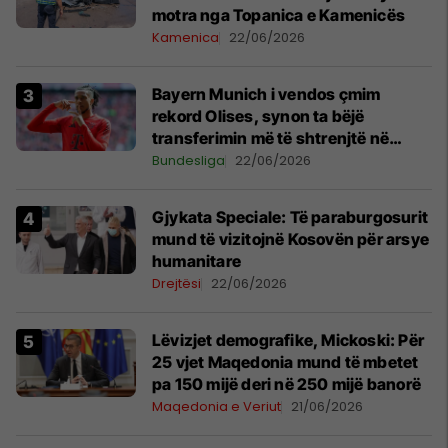
motra nga Topanica e Kamenicës
Kamenica
22/06/2026
Bayern Munich i vendos çmim
rekord Olises, synon ta bëjë
transferimin më të shtrenjtë në
histori
Bundesliga
22/06/2026
​Gjykata Speciale: Të paraburgosurit
mund të vizitojnë Kosovën për arsye
humanitare
Drejtësi
22/06/2026
Lëvizjet demografike, Mickoski: Për
25 vjet Maqedonia mund të mbetet
pa 150 mijë deri në 250 mijë banorë
Maqedonia e Veriut
21/06/2026