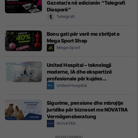
Gazetar/e në edicionin “Telegrafi
Diasporë”
Telegrafi
Bonu gati për verë me zbritjet e
Mega Sport Shop
Mega Sport
United Hospital – teknologji
moderne, IA dhe ekspertizë
profesionale për kujdes
shëndetësor me standarde
United Hospital
ndërkombëtare
Sigurime, pensione dhe mbrojtje
juridike për bizneset me NOVATRA
Vermögensberatung
NOVATRA