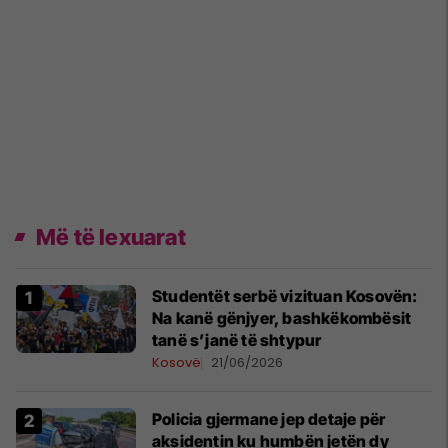
Më të lexuarat
Studentët serbë vizituan Kosovën:
Na kanë gënjyer, bashkëkombësit
tanë s’janë të shtypur
Kosovë
21/06/2026
Policia gjermane jep detaje për
aksidentin ku humbën jetën dy