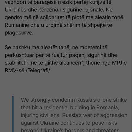
vazhdon të paraqesë rrezik përtej kufijve të
Ukrainës dhe kërcënon sigurinë rajonale. Ne
qëndrojmë në solidaritet të plotë me aleatin tonë
Rumaninë dhe u urojmë shërim të shpejtë të
plagosurve.
Së bashku me aleatët tanë, ne mbetemi të
përkushtuar për të ruajtur paqen, sigurinë dhe
stabilitetin në të gjithë aleancën", thonë nga MPJ e
RMV-së./Telegrafi/
We strongly condemn Russia’s drone strike
that hit a residential building in Romania,
injuring civilians. Russia’s war of aggression
against Ukraine continues to pose risks
beyond Ukraine’s borders and threatens