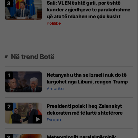
Sali: VLEN është gati, por është
kundër zgjedhjeve të parakohshme
që ato të mbahen me çdo kusht
Politikë
Në trend Botë
Netanyahu tha se Izraeli nuk do të
largohet nga Libani, reagon Trump
Amerika
Presidenti polak i heq Zelenskyt
dekoratën më të lartë shtetërore
Evropa
Meteorologët paralajmërojnë: