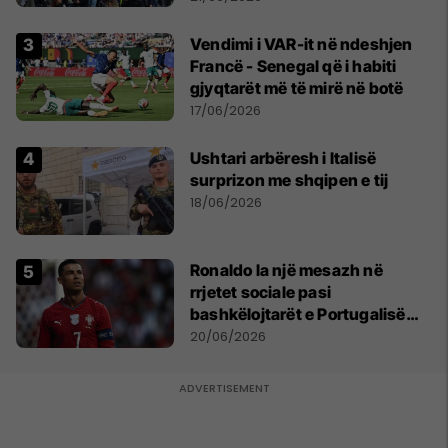
Vendimi i VAR-it në ndeshjen
Francë - Senegal që i habiti
gjyqtarët më të mirë në botë
17/06/2026
Ushtari arbëresh i Italisë
surprizon me shqipen e tij
18/06/2026
Ronaldo la një mesazh në
rrjetet sociale pasi
bashkëlojtarët e Portugalisë
filluan ta bojkotonin
20/06/2026