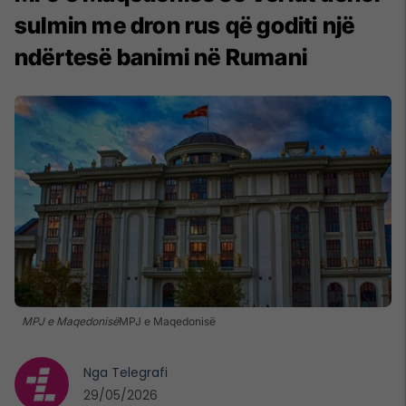
sulmin me dron rus që goditi një
ndërtesë banimi në Rumani
MPJ e Maqedonisë
MPJ e Maqedonisë
Nga
Telegrafi
29/05/2026