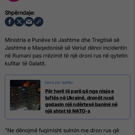
Ministria e Punëve të Jashtme dhe Tregtisë së
Jashtme e Maqedonisë së Veriut dënoi incidentin
në Rumani pas rrëzimit të një droni rus në qytetin
kufitar të Galatit.
Për herë të parë që nga nisja e
luftës në Ukrainë, dronët rusë
godasin një ndërtesë banimi në
një shtet të NATO-s
"Ne dënojmë fuqimisht sulmin me dron rus që