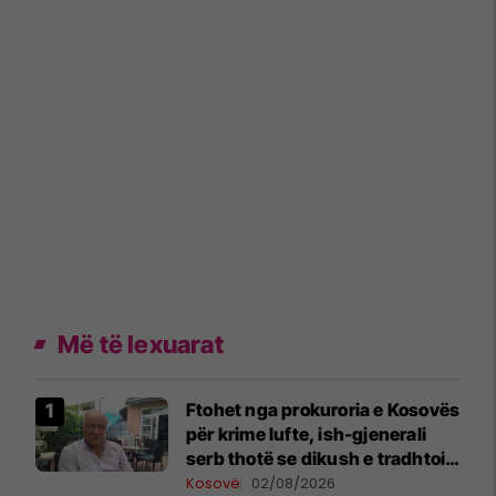
Më të lexuarat
Ftohet nga prokuroria e Kosovës
për krime lufte, ish-gjenerali
serb thotë se dikush e tradhtoi
në Beograd
Kosovë
02/08/2026