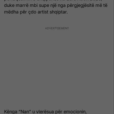
duke marrë mbi supe një nga përgjegjësitë më të
mëdha për çdo artist shqiptar.
Kënga “Nan” u vlerësua për emocionin,