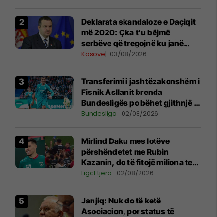
​Deklarata skandaloze e Daçiqit
më 2020: Çka t'u bëjmë
serbëve që tregojnë ku janë
varrosur shqiptarët në Serbi
Kosovë
03/08/2026
Transferimi i jashtëzakonshëm i
Fisnik Asllanit brenda
Bundesligës po bëhet gjithnjë e
më konkret - detajet e fundit
Bundesliga
02/08/2026
Mirlind Daku mes lotëve
përshëndetet me Rubin
Kazanin, do të fitojë miliona te
Spartak Moska
Ligat tjera
02/08/2026
Janjiq: Nuk do të ketë
Asociacion, por status të