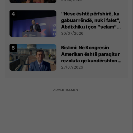
tribunat
"Nëse është përfshirë, ka
gabuar rëndë, nuk i falet",
Abdixhiku i çon “selam”
Përparim Ramës
30/07/2026
Bislimi: Në Kongresin
Amerikan është paraqitur
rezoluta që kundërshton
mbajtjen e Asamblesë
27/07/2026
Parlamentare të OSBE-së
në Beograd