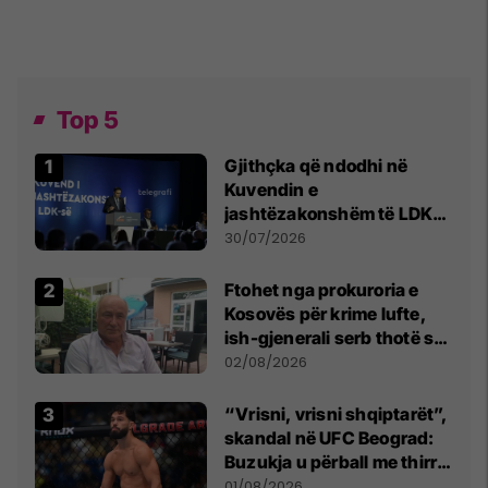
Top 5
Gjithçka që ndodhi në
Kuvendin e
jashtëzakonshëm të LDK-
së
30/07/2026
Ftohet nga prokuroria e
Kosovës për krime lufte,
ish-gjenerali serb thotë se
dikush e tradhtoi në
02/08/2026
Beograd
“Vrisni, vrisni shqiptarët”,
skandal në UFC Beograd:
Buzukja u përball me thirrje
anti-shqiptare nga
01/08/2026