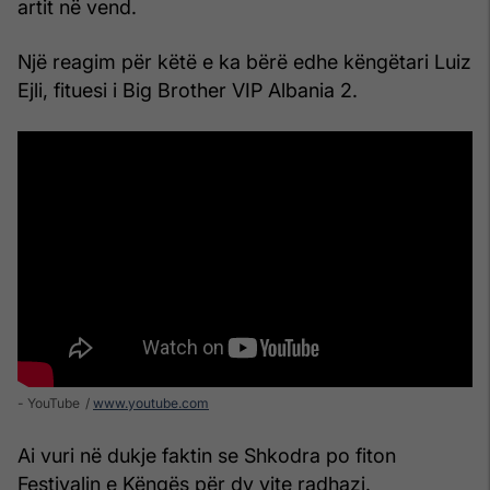
artit në vend.
Një reagim për këtë e ka bërë edhe këngëtari Luiz
Ejli, fituesi i Big Brother VIP Albania 2.
- YouTube
www.youtube.com
Ai vuri në dukje faktin se Shkodra po fiton
Festivalin e Këngës për dy vite radhazi.