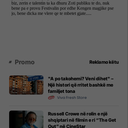
Promo
Reklamo këtu
"A po takohemi? Veni dihet" –
Një histori që rritet bashkë me
familjet tona
Viva Fresh Store
Russell Crowe në rolin e një
shqiptari në filmin e ri “The Get
Out” në CineStar