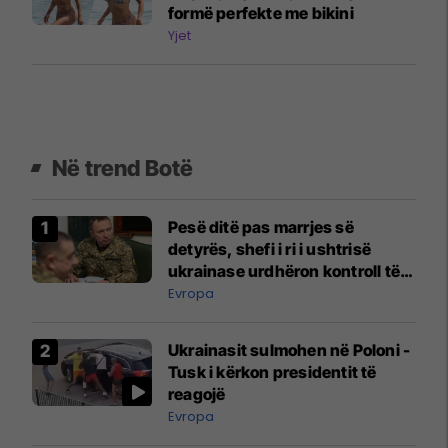
formë perfekte me bikini
Yjet
Në trend Botë
Pesë ditë pas marrjes së
detyrës, shefi i ri i ushtrisë
ukrainase urdhëron kontroll të
madh
Evropa
Ukrainasit sulmohen në Poloni -
Tusk i kërkon presidentit të
reagojë
Evropa