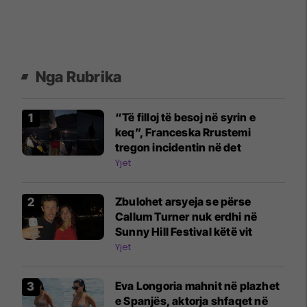
Nga Rubrika
“Të filloj të besoj në syrin e
keq”, Franceska Rrustemi
tregon incidentin në det
Yjet
Zbulohet arsyeja se përse
Callum Turner nuk erdhi në
Sunny Hill Festival këtë vit
Yjet
Eva Longoria mahnit në plazhet
e Spanjës, aktorja shfaqet në