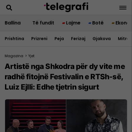
Ballina
Të fundit
Lajme
Botë
Ekono
Prishtina
Prizreni
Peja
Ferizaj
Gjakova
Mitrov
Magazina
>
Yjet
Artistë nga Shkodra për dy vite me
radhë fitojnë Festivalin e RTSh-së,
Luiz Ejlli: Edhe tjetrin sigurt