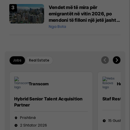
Vendet më të mira për
emigrantët në vitin 2026, po
mendoni të filloni një jetë jashtë
vendit?
Nga Bota
Jobs
Real Estate
Transcom
Hebs 
Hybrid Senior Talent Acquisition
Staf Restora
Partner
Prishtinë
15 Gusht 20
2 Shtator 2026