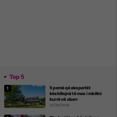
Top 5
5 pemë që ekspertët
këshillojnë të mos i mbillni
kurrë në oborr
22/06/2026