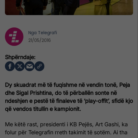
Nga
Telegrafi
21/05/2016
Dy skuadrat më të fuqishme në vendin tonë, Peja
dhe Sigal Prishtina, do të përballën sonte në
ndeshjen e pestë të finaleve të ‘play-offit’, sfidë kjo
që vendos titullin e kampionit.
Me këtë rast, presidenti i KB Pejës, Art Gashi, ka
folur për Telegrafin rreth takimit të sotëm. Ai tha