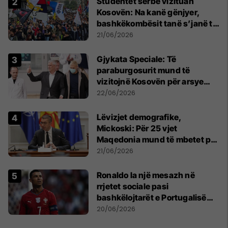
Studentët serbë vizituan
Kosovën: Na kanë gënjyer,
bashkëkombësit tanë s’janë të
shtypur
21/06/2026
​Gjykata Speciale: Të
paraburgosurit mund të
vizitojnë Kosovën për arsye
humanitare
22/06/2026
Lëvizjet demografike,
Mickoski: Për 25 vjet
Maqedonia mund të mbetet pa
150 mijë deri në 250 mijë
21/06/2026
banorë
Ronaldo la një mesazh në
rrjetet sociale pasi
bashkëlojtarët e Portugalisë
filluan ta bojkotonin
20/06/2026