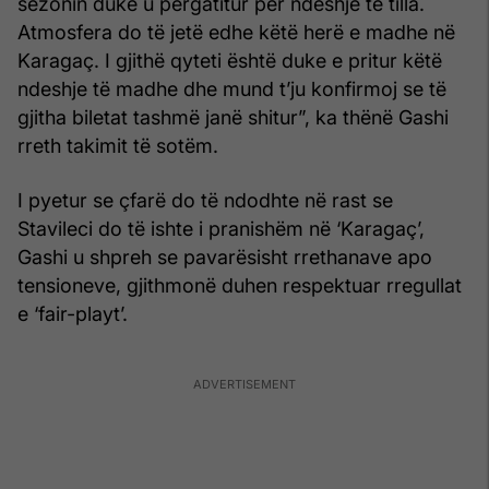
sezonin duke u përgatitur për ndeshje të tilla.
Atmosfera do të jetë edhe këtë herë e madhe në
Karagaç. I gjithë qyteti është duke e pritur këtë
ndeshje të madhe dhe mund t’ju konfirmoj se të
gjitha biletat tashmë janë shitur”, ka thënë Gashi
rreth takimit të sotëm.
I pyetur se çfarë do të ndodhte në rast se
Stavileci do të ishte i pranishëm në ‘Karagaç’,
Gashi u shpreh se pavarësisht rrethanave apo
tensioneve, gjithmonë duhen respektuar rregullat
e ‘fair-playt’.