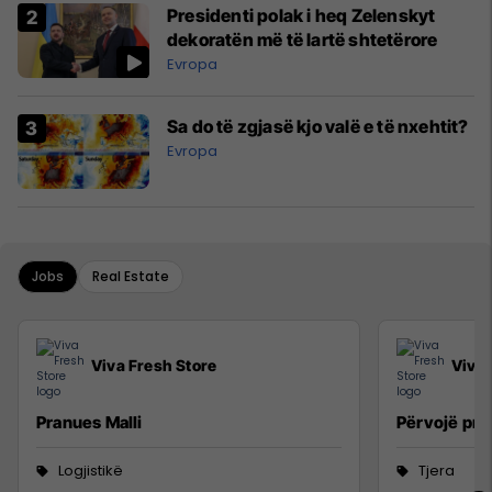
Presidenti polak i heq Zelenskyt
dekoratën më të lartë shtetërore
Evropa
Sa do të zgjasë kjo valë e të nxehtit?
Evropa
Jobs
Real Estate
Viva Fresh Store
Viva 
Pranues Malli
Përvojë pra
Logjistikë
Tjera