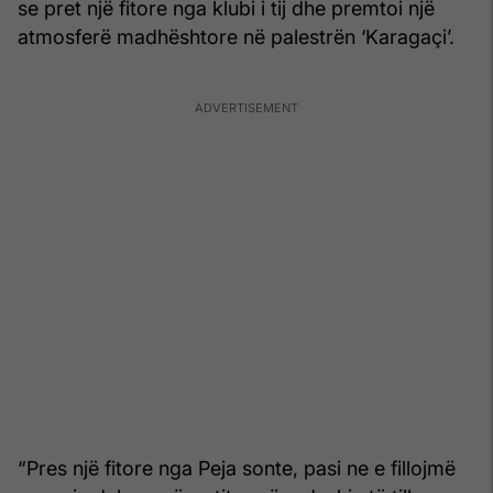
se pret një fitore nga klubi i tij dhe premtoi një
atmosferë madhështore në palestrën ‘Karagaçi’.
“Pres një fitore nga Peja sonte, pasi ne e fillojmë