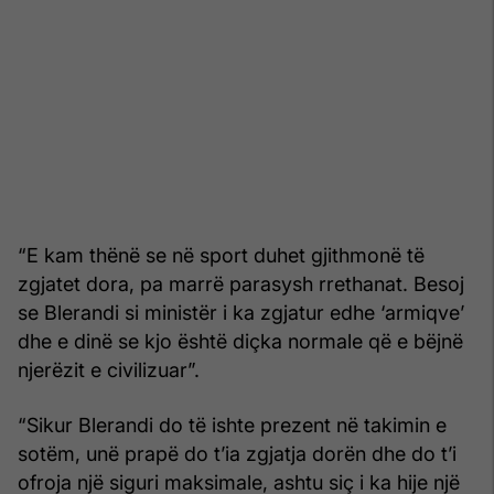
“E kam thënë se në sport duhet gjithmonë të
zgjatet dora, pa marrë parasysh rrethanat. Besoj
se Blerandi si ministër i ka zgjatur edhe ‘armiqve’
dhe e dinë se kjo është diçka normale që e bëjnë
njerëzit e civilizuar”.
“Sikur Blerandi do të ishte prezent në takimin e
sotëm, unë prapë do t’ia zgjatja dorën dhe do t’i
ofroja një siguri maksimale, ashtu siç i ka hije një