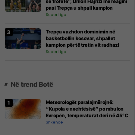
se trofetë”, Drilon Hajrizi me reagim
pasi Trepça u shpall kampion
Super Liga
Trepça vazhdon dominimin në
basketbollin kosovar, shpallet
kampion për të tretin vit radhazi
Super Liga
Në trend Botë
Meteorologët paralajmërojnë:
“Kupola e nxehtësisë” po mbulon
Evropën, temperaturat deri në 45°C
Shkencë