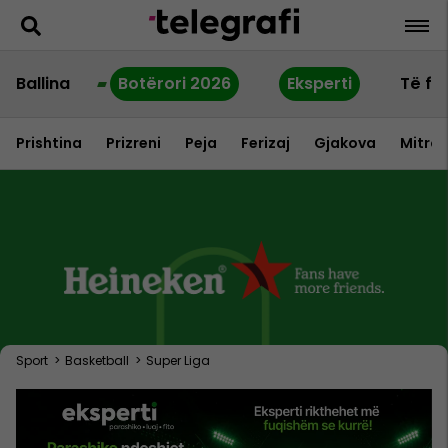
Ballina
Botërori 2026
Eksperti
Të fu
Prishtina
Prizreni
Peja
Ferizaj
Gjakova
Mitrov
Sport
>
Basketball
>
Super Liga