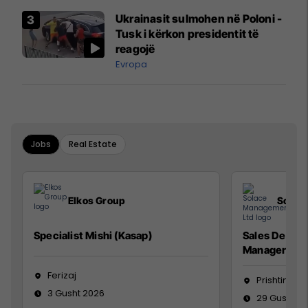
Airways që po shkonte drejt
Ukrainasit sulmohen në Poloni -
Mançesterit
Tusk i kërkon presidentit të
reagojë
Evropa
Jobs
Real Estate
Elkos Group
Solac
Specialist Mishi (Kasap)
Sales Devel
Manager
Ferizaj
Prishtinë
3 Gusht 2026
29 Gusht 2