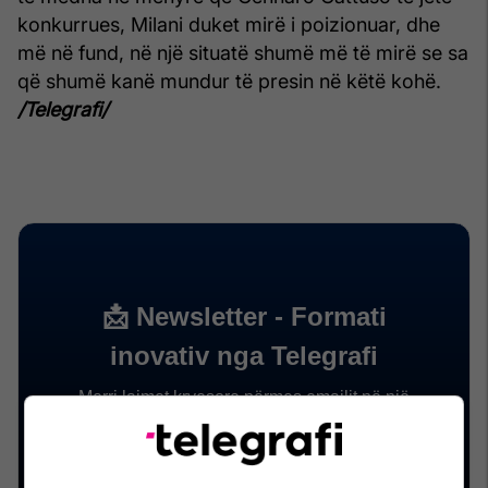
konkurrues, Milani duket mirë i poizionuar, dhe
më në fund, në një situatë shumë më të mirë se sa
që shumë kanë mundur të presin në këtë kohë.
/Telegrafi/