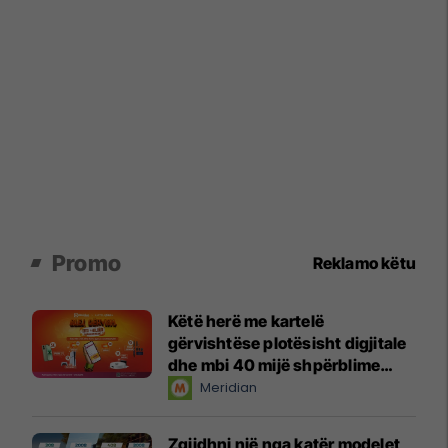
Promo
Reklamo këtu
Këtë herë me kartelë
gërvishtëse plotësisht digjitale
dhe mbi 40 mijë shpërblime
instant!
Meridian
Zgjidhni një nga katër modelet