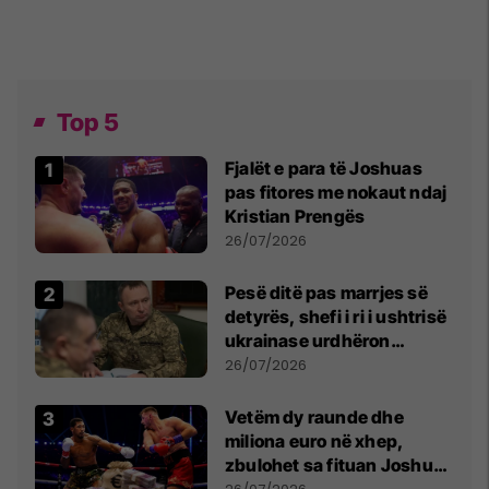
Top 5
Fjalët e para të Joshuas
pas fitores me nokaut ndaj
Kristian Prengës
26/07/2026
Pesë ditë pas marrjes së
detyrës, shefi i ri i ushtrisë
ukrainase urdhëron
kontroll të madh
26/07/2026
Vetëm dy raunde dhe
miliona euro në xhep,
zbulohet sa fituan Joshua