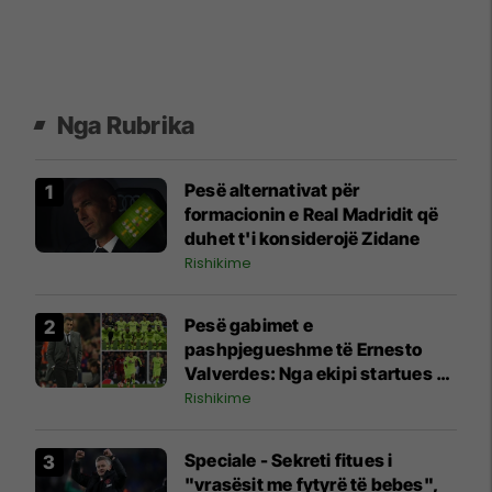
Nga Rubrika
Pesë alternativat për
formacionin e Real Madridit që
duhet t'i konsiderojë Zidane
Rishikime
Pesë gabimet e
pashpjegueshme të Ernesto
Valverdes: Nga ekipi startues e
zëvendësimet deri te strategjia
Rishikime
Speciale - Sekreti fitues i
"vrasësit me fytyrë të bebes",