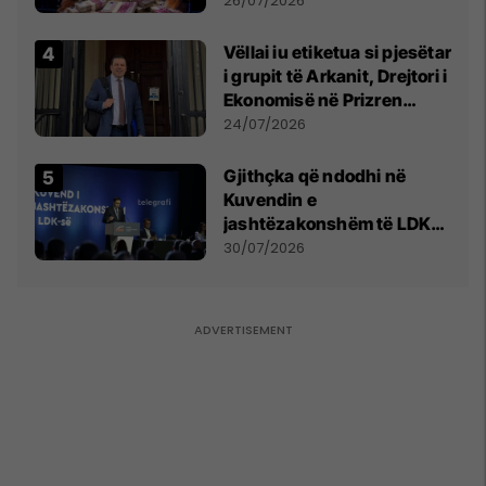
e Prenga
26/07/2026
Vëllai iu etiketua si pjesëtar
i grupit të Arkanit, Drejtori i
Ekonomisë në Prizren
mohon pretendimet
24/07/2026
Gjithçka që ndodhi në
Kuvendin e
jashtëzakonshëm të LDK-
së
30/07/2026