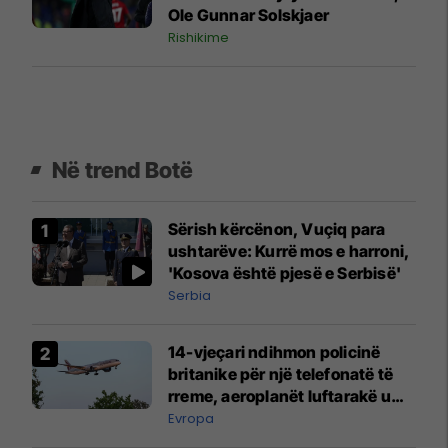
Ole Gunnar Solskjaer
Rishikime
Në trend Botë
Sërish kërcënon, Vuçiq para
ushtarëve: Kurrë mos e harroni,
'Kosova është pjesë e Serbisë'
Serbia
14-vjeçari ndihmon policinë
britanike për një telefonatë të
rreme, aeroplanët luftarakë u
ngritën në ajër për të
Evropa
interceptuar fluturaken e Qatar