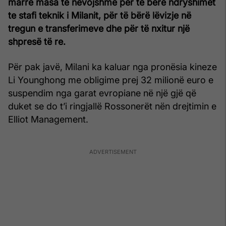
marrë masa të nevojshme për të bërë ndryshimet
te stafi teknik i Milanit, për të bërë lëvizje në
tregun e transferimeve dhe për të nxitur një
shpresë të re.
Për pak javë, Milani ka kaluar nga pronësia kineze
Li Younghong me obligime prej 32 milionë euro e
suspendim nga garat evropiane në një gjë që
duket se do t’i ringjallë Rossonerët nën drejtimin e
Elliot Management.