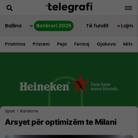
Ballina
Botërori 2026
Të fundit
Lajme
Prishtina
Prizreni
Peja
Ferizaj
Gjakova
Mitrov
Sport
>
Rishikime
Arsyet për optimizëm te Milani