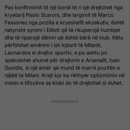
Pas konfirmimit të një bordi të ri që drejtohet nga
kryetarij Paolo Scaroni, dhe largimit të Marco
Fassones nga pozita e kryeshefit ekzekutiv, është
natyrisht synimi i Elliott që të rikuperojë humbjet
dhe të riparojë dëmin që është bërë në klub. Këtu
përfshihet emërimi i ish lojtarit të Milanit,
Leonardos si drejtor sportiv, e po ashtu po
spekulohet shumë për drejtorin e Arsenalit, Ivan
Gazidis, si një emër që mund të marrë pozitën e
njëjtë te Milani. Krejt kjo ka rikthyer optizmimin në
mesin e tifozëve se klubi do të drejtohet si duhet.