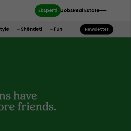
Eksperti
Jobs
Real Estate
style
Shëndeti
Fun
Newsletter