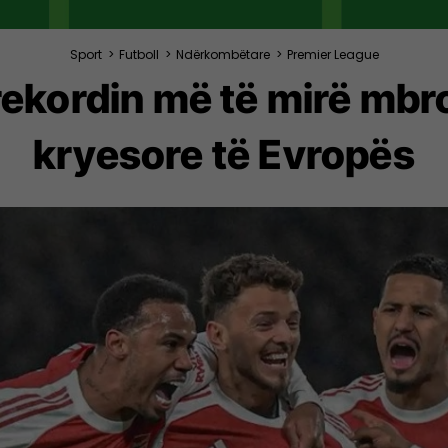
Sport
>
Futboll
>
Ndërkombëtare
>
Premier League
ekordin më të mirë mbro
kryesore të Evropës