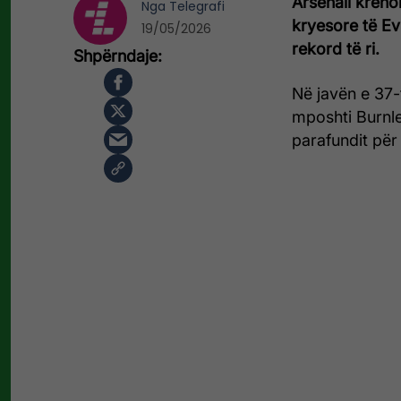
Arsenali kreno
Nga
Telegrafi
kryesore të E
19/05/2026
rekord të ri.
Në javën e 37-
mposhti Burnle
parafundit për fi