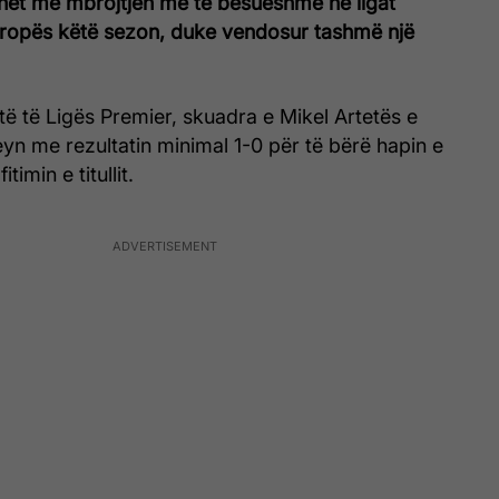
het me mbrojtjen më të besueshme në ligat
vropës këtë sezon, duke vendosur tashmë një
të të Ligës Premier, skuadra e Mikel Artetës e
yn me rezultatin minimal 1-0 për të bërë hapin e
timin e titullit.