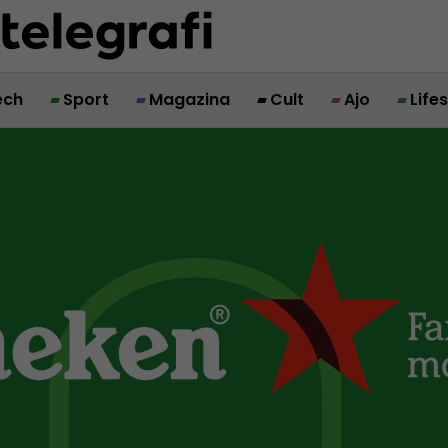
ech
Sport
Magazina
Cult
Ajo
Life