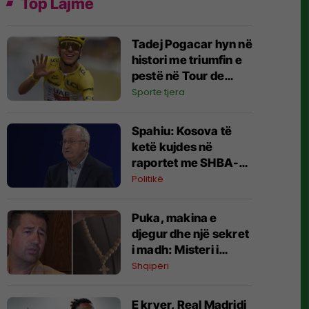
Top Lajme
Tadej Pogacar hyn në
histori me triumfin e
pestë në Tour de
France
Sporte tjera
Spahiu: Kosova të
ketë kujdes në
raportet me SHBA-
në, janë bërë gabime
Politikë
që kanë lëkundur
besimin
Puka, makina e
djegur dhe një sekret
i madh: Misteri i
italianit që u kthye
Shqipëri
nga “varri”
E kryer, Real Madridi