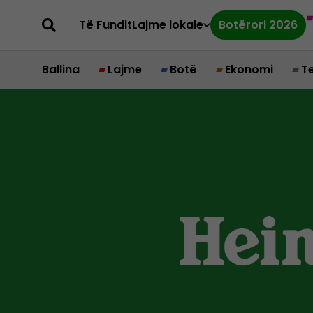
Të Fundit
Lajme lokale
Botërori 2026
Ballina
Lajme
Botë
Ekonomi
T