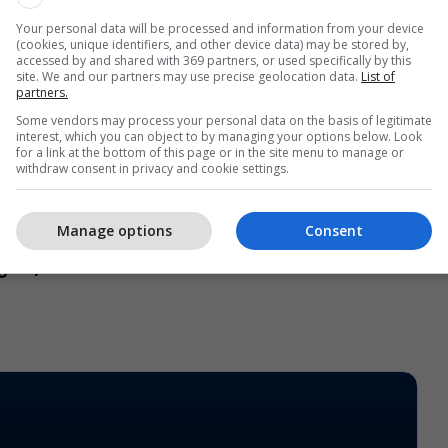
Your personal data will be processed and information from your device
(cookies, unique identifiers, and other device data) may be stored by,
accessed by and shared with 369 partners, or used specifically by this
site. We and our partners may use precise geolocation data.
List of
di më i mirë mbrojtës në pesë ligat kryesore të
partners.
një skuadër tjetër që nuk ka arritur më shumë se
Some vendors may process your personal data on the basis of legitimate
interest, which you can object to by managing your options below. Look
pësuar gol.
for a link at the bottom of this page or in the site menu to manage or
withdraw consent in privacy and cookie settings.
fundojë sezoni, “Topçinjtë” do të përballen me
 në Ligën Premier dhe Paris Saint-Germain në
Manage options
Consent
s së Kampionëve, duke pasur mundësi ta thellojnë
grafi/